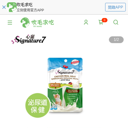
吹毛求吃
開啟APP
立刻使用官方APP
0
1
/
2