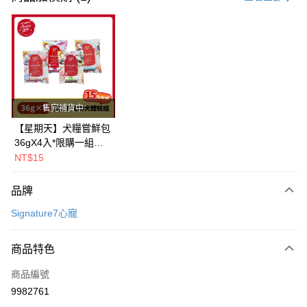
超商取貨付款
LINE Pay
Apple Pay
街口支付
售完補貨中
悠遊付
【星期天】犬糧嘗鮮包
36gX4入*限購一組｜
Google Pay
鱈+鮭+牛+羊（效期
NT$15
2026.11）
全盈+PAY
品牌
AFTEE先享後付
Signature7心寵
相關說明
【關於「AFTEE先享後付」】
ATM付款
AFTEE先享後付是「在收到商品之後才付款」的支付方式。 讓您購物簡單
商品特色
便利好安心！
１．簡單：不需註冊會員、不需綁卡、不需儲值。
運送方式
商品編號
２．便利：只要手機號碼，簡訊認證，即可結帳。
9982761
３．安心：先確認商品／服務後，再付款。
全家取貨付款