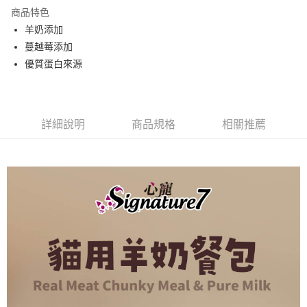
每筆NT$80，滿NT$2,000(含以上)免運費
【「AFTEE先享後付」結帳流程】
商品特色
１．於結帳方式選擇「AFTEE先享後付」後，將跳轉至「AFTEE先享後付」
羊奶添加
付款後全家取貨
結帳頁面，進行簡訊認證並確認金額後，即可完成結帳。
蔓越莓添加
２．訂單成立數日內，您將收到繳費通知簡訊。
每筆NT$80，滿NT$2,000(含以上)免運費
３．收到繳費通知簡訊後14天內，點擊此簡訊中的連結，可透過四大超商／
優質蛋白來源
ATM／網路銀行／等多元方式進行付款，方視為交易完成。
7-11取貨付款
※ 請注意：結帳手續完成當下不需立刻繳費，但若您需要取消訂單，請聯絡
每筆NT$80，滿NT$2,000(含以上)免運費
購買商品的店家。未經商家同意取消之訂單仍視為有效，需透過AFTEE先享
後付繳納相關費用。
付款後7-11取貨
※ 交易是否成功請以「AFTEE先享後付 」之結帳頁面顯示為準，若有關於
詳細說明
商品規格
相關推薦
是否繳費成功／繳費後需取消欲退款等相關疑問，請聯繫「AFTEE先享後付
每筆NT$80，滿NT$2,000(含以上)免運費
客戶支援中心」
https://netprotections.freshdesk.com/support/home
一般宅配
【注意事項】
１．透過由恩沛科技股份有限公司提供之「AFTEE先享後付」服務完成之交
每筆NT$100，滿NT$2,000(含以上)免運費
易，需依本服務之必要範圍內提供個人資料，並將交易相關給付款項請求債
權轉讓予恩沛科技股份有限公司。
大型貨運
２．關於個人資料處理事宜，請瀏覽以下網址：
每筆NT$300
https://aftee.tw/terms/#terms3
３．未成年的使用者請事先徵得法定代理人或監護人之同意方可使用
宅配-離島
「AFTEE先享後付」，若未經同意申辦者引起之損失，本公司不負相關責
任。
每筆NT$180
４．使用「AFTEE先享後付」時，將依據個別帳號之用戶狀況，依本公司即
時審查核予不同之上限額度；若仍有額度不足之情形，本公司將視審查結果
請求用戶進行身份認證。