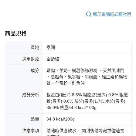
顯示電腦版詳細說明
商品規格
產地
泰國
適用對象
全齡貓
成分
雞肉、羊奶、樹薯修飾澱粉 、天然風味劑
、蔓越莓、果寡糖、牛磺酸、維生素和礦物
質、全蛋粉、鮭魚油
成分分析
粗蛋白(最少) 8.5% 粗脂肪(最少) 0.8% 粗纖
維(最多) 0.8% 灰分(最多)1.7% 水分(最多)
85.0% 熱量34.8 kcal/100g
熱量
34.8 kcal/100g
注意事項
請隨時供應飲水。 開封後請冷藏並儘速食