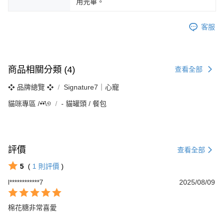
用完畢。
客服
商品相關分類 (4)
查看全部
❖ 品牌總覽 ❖
Signature7｜心寵
貓咪專區 /•᷅‎‎•᷄\୭
‐ 貓罐頭 / 餐包
評價
查看全部
5
(
1
則評價
)
l************7
2025/08/09
棉花糖非常喜愛