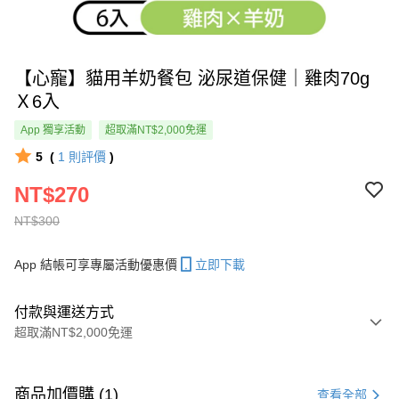
【心寵】貓用羊奶餐包 泌尿道保健｜雞肉70g
Ｘ6入
App 獨享活動
超取滿NT$2,000免運
5
(
1
則評價
)
NT$270
NT$300
App 結帳可享專屬活動優惠價
立即下載
付款與運送方式
超取滿NT$2,000免運
付款方式
信用卡一次付款
商品加價購 (1)
查看全部