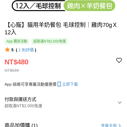
【心寵】貓用羊奶餐包 毛球控制｜雞肉70gＸ
12入
App 獨享活動
超取滿NT$2,000免運
5
(
2
則評價
)
NT$480
NT$599
App 結帳可享專屬活動優惠價
立即下載
付款與運送方式
超取滿NT$2,000免運
付款方式
信用卡一次付款
商品加價購 (1)
查看全部