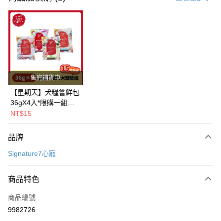
超商取貨付款
LINE Pay
Apple Pay
街口支付
售完補貨中
悠遊付
【星期天】犬糧嘗鮮包
36gX4入*限購一組｜
Google Pay
鱈+鮭+牛+羊（效期
NT$15
2026.11）
全盈+PAY
品牌
AFTEE先享後付
Signature7心寵
相關說明
【關於「AFTEE先享後付」】
ATM付款
AFTEE先享後付是「在收到商品之後才付款」的支付方式。 讓您購物簡單
商品特色
便利好安心！
１．簡單：不需註冊會員、不需綁卡、不需儲值。
運送方式
商品編號
２．便利：只要手機號碼，簡訊認證，即可結帳。
9982726
３．安心：先確認商品／服務後，再付款。
全家取貨付款