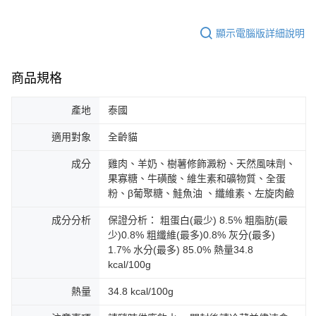
顯示電腦版詳細說明
商品規格
產地
泰國
適用對象
全齡貓
成分
雞肉、羊奶、樹薯修飾澱粉、天然風味劑、
果寡糖、牛磺酸、維生素和礦物質、全蛋
粉、β葡聚糖、鮭魚油 、纖維素、左旋肉鹼
成分分析
保證分析： 粗蛋白(最少) 8.5% 粗脂肪(最
少)0.8% 粗纖維(最多)0.8% 灰分(最多)
1.7% 水分(最多) 85.0% 熱量34.8
kcal/100g
熱量
34.8 kcal/100g