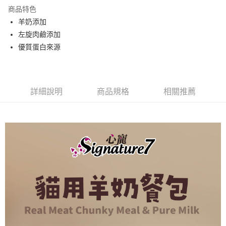
每筆NT$80，滿NT$2,000(含以上)免運費
【「AFTEE先享後付」結帳流程】
商品特色
１．於結帳方式選擇「AFTEE先享後付」後，將跳轉至「AFTEE先享後付」
羊奶添加
付款後全家取貨
結帳頁面，進行簡訊認證並確認金額後，即可完成結帳。
左旋肉鹼添加
２．訂單成立數日內，您將收到繳費通知簡訊。
每筆NT$80，滿NT$2,000(含以上)免運費
３．收到繳費通知簡訊後14天內，點擊此簡訊中的連結，可透過四大超商／
優質蛋白來源
ATM／網路銀行／等多元方式進行付款，方視為交易完成。
7-11取貨付款
※ 請注意：結帳手續完成當下不需立刻繳費，但若您需要取消訂單，請聯絡
每筆NT$80，滿NT$2,000(含以上)免運費
購買商品的店家。未經商家同意取消之訂單仍視為有效，需透過AFTEE先享
後付繳納相關費用。
付款後7-11取貨
※ 交易是否成功請以「AFTEE先享後付 」之結帳頁面顯示為準，若有關於
詳細說明
商品規格
相關推薦
是否繳費成功／繳費後需取消欲退款等相關疑問，請聯繫「AFTEE先享後付
每筆NT$80，滿NT$2,000(含以上)免運費
客戶支援中心」
https://netprotections.freshdesk.com/support/home
一般宅配
【注意事項】
１．透過由恩沛科技股份有限公司提供之「AFTEE先享後付」服務完成之交
每筆NT$100，滿NT$2,000(含以上)免運費
易，需依本服務之必要範圍內提供個人資料，並將交易相關給付款項請求債
權轉讓予恩沛科技股份有限公司。
大型貨運
２．關於個人資料處理事宜，請瀏覽以下網址：
每筆NT$300
https://aftee.tw/terms/#terms3
３．未成年的使用者請事先徵得法定代理人或監護人之同意方可使用
宅配-離島
「AFTEE先享後付」，若未經同意申辦者引起之損失，本公司不負相關責
任。
每筆NT$180
４．使用「AFTEE先享後付」時，將依據個別帳號之用戶狀況，依本公司即
時審查核予不同之上限額度；若仍有額度不足之情形，本公司將視審查結果
請求用戶進行身份認證。