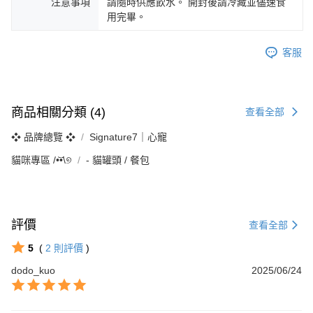
注意事項
請隨時供應飲水。 開封後請冷藏並儘速食
用完畢。
客服
商品相關分類 (4)
查看全部
❖ 品牌總覽 ❖
Signature7｜心寵
貓咪專區 /•᷅‎‎•᷄\୭
‐ 貓罐頭 / 餐包
評價
查看全部
5
(
2
則評價
)
dodo_kuo
2025/06/24