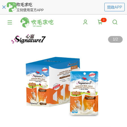
吹毛求吃
開啟APP
立刻使用官方APP
0
1
/
2