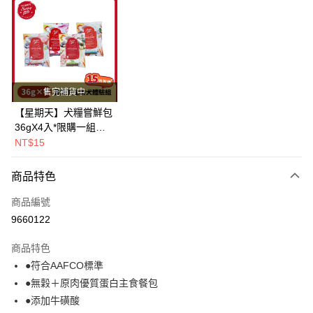
超商取貨付款
LINE Pay
Apple Pay
街口支付
售完補貨中
悠遊付
【星期天】犬糧嘗鮮包
36gX4入*限購一組｜
Google Pay
鱈+鮭+牛+羊（效期
NT$15
2026.11）
全盈+PAY
商品特色
AFTEE先享後付
相關說明
商品編號
【關於「AFTEE先享後付」】
9660122
ATM付款
AFTEE先享後付是「在收到商品之後才付款」的支付方式。 讓您購物簡單
便利好安心！
商品特色
１．簡單：不需註冊會員、不需綁卡、不需儲值。
運送方式
●符合AAFCO標準
２．便利：只要手機號碼，簡訊認證，即可結帳。
３．安心：先確認商品／服務後，再付款。
●無穀＋原肉優質蛋白主食餐包
全家取貨付款(指定商品免運)
●添加牛磺酸
免運費
【「AFTEE先享後付」結帳流程】