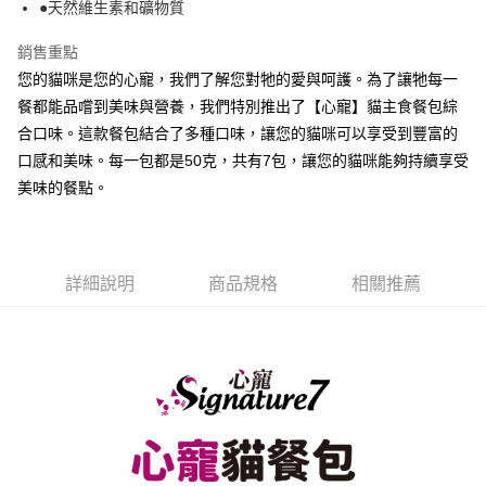
１．於結帳方式選擇「AFTEE先享後付」後，將跳轉至「AFTEE先享後付」
●天然維生素和礦物質
付款後全家取貨(指定商品免運)
結帳頁面，進行簡訊認證並確認金額後，即可完成結帳。
２．訂單成立數日內，您將收到繳費通知簡訊。
銷售重點
免運費
３．收到繳費通知簡訊後14天內，點擊此簡訊中的連結，可透過四大超商／
您的貓咪是您的心寵，我們了解您對牠的愛與呵護。為了讓牠每一
ATM／網路銀行／等多元方式進行付款，方視為交易完成。
7-11取貨付款(指定商品免運)
※ 請注意：結帳手續完成當下不需立刻繳費，但若您需要取消訂單，請聯絡
餐都能品嚐到美味與營養，我們特別推出了【心寵】貓主食餐包綜
免運費
購買商品的店家。未經商家同意取消之訂單仍視為有效，需透過AFTEE先享
合口味。這款餐包結合了多種口味，讓您的貓咪可以享受到豐富的
後付繳納相關費用。
口感和美味。每一包都是50克，共有7包，讓您的貓咪能夠持續享受
付款後7-11取貨(指定商品免運)
※ 交易是否成功請以「AFTEE先享後付 」之結帳頁面顯示為準，若有關於
是否繳費成功／繳費後需取消欲退款等相關疑問，請聯繫「AFTEE先享後付
美味的餐點。
免運費
客戶支援中心」
https://netprotections.freshdesk.com/support/home
一般宅配
【注意事項】
１．透過由恩沛科技股份有限公司提供之「AFTEE先享後付」服務完成之交
每筆NT$100，滿NT$2,000(含以上)免運費
易，需依本服務之必要範圍內提供個人資料，並將交易相關給付款項請求債
詳細說明
商品規格
相關推薦
權轉讓予恩沛科技股份有限公司。
指定商品免運費
２．關於個人資料處理事宜，請瀏覽以下網址：
免運費
https://aftee.tw/terms/#terms3
３．未成年的使用者請事先徵得法定代理人或監護人之同意方可使用
「AFTEE先享後付」，若未經同意申辦者引起之損失，本公司不負相關責
任。
４．使用「AFTEE先享後付」時，將依據個別帳號之用戶狀況，依本公司即
時審查核予不同之上限額度；若仍有額度不足之情形，本公司將視審查結果
請求用戶進行身份認證。
５．嚴禁一人註冊多個帳號或使用他人資訊註冊。若發現惡意使用之情形，