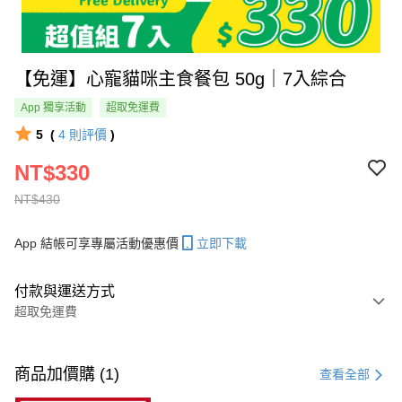
【免運】心寵貓咪主食餐包 50g｜7入綜合
App 獨享活動
超取免運費
5
(
4
則評價
)
NT$330
NT$430
App 結帳可享專屬活動優惠價
立即下載
付款與運送方式
超取免運費
付款方式
信用卡一次付款
商品加價購 (1)
查看全部