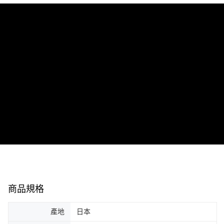
５．嚴禁一人註冊多個帳號或使用他人資訊註冊。若發現惡意使用之情形，
恩沛科技股份有限公司將有權停止該用戶之使用額度並採取法律行動。
商品規格
產地
日本