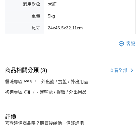
適用對象
犬貓
重量
5kg
尺寸
24x46.5x32.11cm
客服
商品相關分類 (3)
查看全部
貓咪專區 /•᷅‎‎•᷄\୭
‐ 外出籠 / 提籃 / 外出用品
狗狗專區 ੯‧̀͡⬮
‐ 運輸籠 / 提籃 / 外出用品
評價
喜歡這個商品嗎？購買後給他一個好評吧