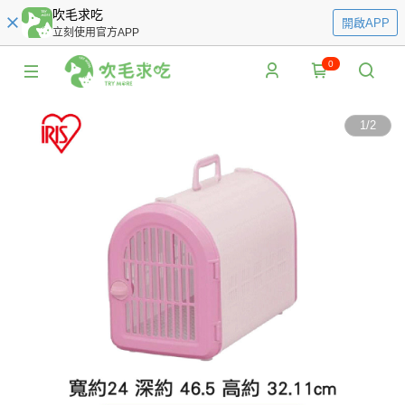
吹毛求吃
開啟APP
立刻使用官方APP
0
1
/
2