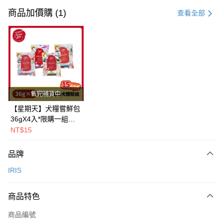
信用卡一次付款
商品加價購 (1)
查看全部
LINE Pay
Apple Pay
街口支付
悠遊付
售完補貨中
Google Pay
【星期天】犬糧嘗鮮包
36gX4入*限購一組｜
全盈+PAY
鱈+鮭+牛+羊（效期
NT$15
2026.11）
AFTEE先享後付
相關說明
品牌
【關於「AFTEE先享後付」】
IRIS
ATM付款
AFTEE先享後付是「在收到商品之後才付款」的支付方式。 讓您購物簡單
便利好安心！
１．簡單：不需註冊會員、不需綁卡、不需儲值。
運送方式
商品特色
２．便利：只要手機號碼，簡訊認證，即可結帳。
３．安心：先確認商品／服務後，再付款。
一般宅配
商品編號