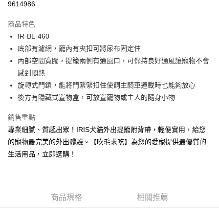
每筆NT$100，滿NT$2,000(含以上)免運費
9614986
【「AFTEE先享後付」結帳流程】
１．於結帳方式選擇「AFTEE先享後付」後，將跳轉至「AFTEE先享後付」
大型貨運
結帳頁面，進行簡訊認證並確認金額後，即可完成結帳。
商品特色
２．訂單成立數日內，您將收到繳費通知簡訊。
每筆NT$300
IR-BL-460
３．收到繳費通知簡訊後14天內，點擊此簡訊中的連結，可透過四大超商／
ATM／網路銀行／等多元方式進行付款，方視為交易完成。
底部有濾網，籠內有夾扣可將尿布固定住
宅配-離島
※ 請注意：結帳手續完成當下不需立刻繳費，但若您需要取消訂單，請聯絡
內部空間寬闊，提籠兩側有通風口，可保持良好通風讓寵物不會
每筆NT$180
購買商品的店家。未經商家同意取消之訂單仍視為有效，需透過AFTEE先享
感到悶熱
後付繳納相關費用。
※ 交易是否成功請以「AFTEE先享後付 」之結帳頁面顯示為準，若有關於
旋轉式門鎖，能將門緊緊扣住使飼主騎車運載時也能夠放心
是否繳費成功／繳費後需取消欲退款等相關疑問，請聯繫「AFTEE先享後付
後方有隱藏式置物盒，可放置寵物或主人的隨身小物
客戶支援中心」
https://netprotections.freshdesk.com/support/home
銷售重點
【注意事項】
１．透過由恩沛科技股份有限公司提供之「AFTEE先享後付」服務完成之交
專業細膩、質感出眾！IRIS犬貓外出提籠附背帶，輕便實用，給您
易，需依本服務之必要範圍內提供個人資料，並將交易相關給付款項請求債
的寵物最完美的外出體驗。【吹毛求吃】為您的愛寵提供最優質的
權轉讓予恩沛科技股份有限公司。
２．關於個人資料處理事宜，請瀏覽以下網址：
生活用品，立即選購！
https://aftee.tw/terms/#terms3
３．未成年的使用者請事先徵得法定代理人或監護人之同意方可使用
「AFTEE先享後付」，若未經同意申辦者引起之損失，本公司不負相關責
任。
商品規格
相關推薦
４．使用「AFTEE先享後付」時，將依據個別帳號之用戶狀況，依本公司即
時審查核予不同之上限額度；若仍有額度不足之情形，本公司將視審查結果
請求用戶進行身份認證。