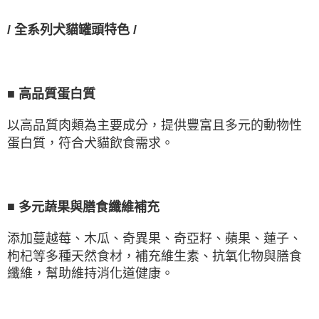
/
全系列犬貓罐頭特色
/
■
高品質蛋白質
以高品質肉類為主要成分，提供豐富且多元的動物性
蛋白質，符合犬貓飲食需求。
■
多元蔬果與膳食纖維補充
添加蔓越莓、木瓜、奇異果、奇亞籽、蘋果、蓮子、
枸杞等多種天然食材，補充維生素、抗氧化物與膳食
纖維，幫助維持消化道健康。