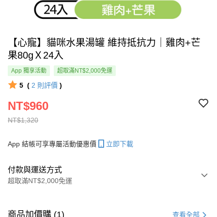
【心寵】貓咪水果湯罐 維持抵抗力｜雞肉+芒
果80gＸ24入
App 獨享活動
超取滿NT$2,000免運
5
(
2
則評價
)
NT$960
NT$1,320
App 結帳可享專屬活動優惠價
立即下載
付款與運送方式
超取滿NT$2,000免運
付款方式
信用卡一次付款
商品加價購 (1)
查看全部