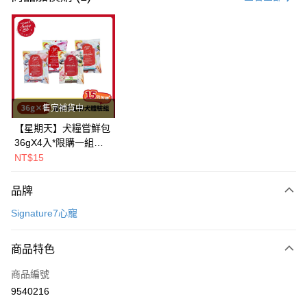
超商取貨付款
LINE Pay
Apple Pay
街口支付
售完補貨中
悠遊付
【星期天】犬糧嘗鮮包
36gX4入*限購一組｜
Google Pay
鱈+鮭+牛+羊（效期
NT$15
2026.11）
全盈+PAY
品牌
AFTEE先享後付
Signature7心寵
相關說明
【關於「AFTEE先享後付」】
ATM付款
AFTEE先享後付是「在收到商品之後才付款」的支付方式。 讓您購物簡單
商品特色
便利好安心！
１．簡單：不需註冊會員、不需綁卡、不需儲值。
運送方式
商品編號
２．便利：只要手機號碼，簡訊認證，即可結帳。
9540216
３．安心：先確認商品／服務後，再付款。
全家取貨付款