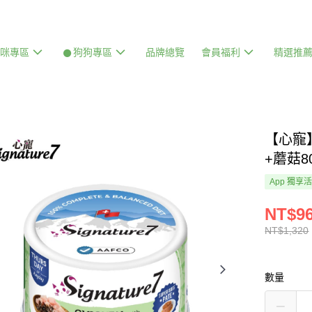
貓咪專區
𒊹狗狗專區
品牌總覽
會員福利
精選推
【心寵
+蘑菇8
App 獨享
NT$9
NT$1,320
數量