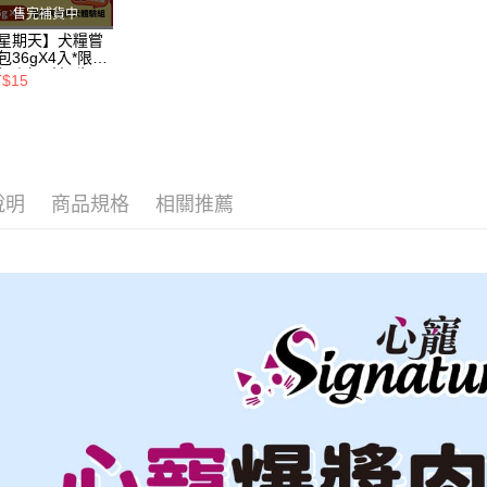
售完補貨中
【注意事
一般宅配
星期天】犬糧嘗
１．透過由
包36gX4入*限購
交易，需
每筆NT$1
組｜鱈+鮭+牛
T$15
求債權轉
羊（效期
２．關於
大型貨運
26.11）
https://aft
每筆NT$3
３．未成
「AFTE
宅配-離島
任。
４．使用「
說明
商品規格
相關推薦
每筆NT$1
即時審查
結果請求
５．嚴禁
形，恩沛
動。