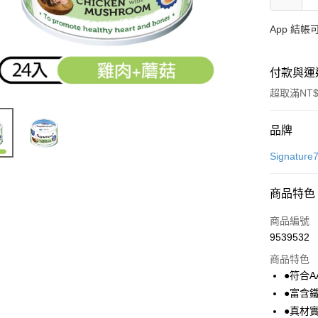
App 結
付款與運
超取滿NT$
付款方式
品牌
信用卡一
Signatur
超商取貨
商品特色
LINE Pay
商品編號
Apple Pay
9539532
商品特色
街口支付
●符合
悠遊付
●富含
●真材
Google Pa