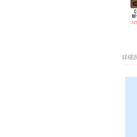
【
鮮
一
N
+
20
詳細