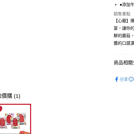
●添加
全盈+PAY
銷售重點
AFTEE先
【心寵】爆
相關說明
宴，讓你
【關於「A
鮮的蘑菇
ATM付款
AFTEE
醬的口感
便利好安
１．簡單
２．便利
運送方式
３．安心
商品相關分
全家取貨
【「AFT
❖ 品牌總
每筆NT$8
１．於結帳
分享
付」結帳
貓咪專區 /•᷅‎‎
付款後全
２．訂單
３．收到繳
❖ 產品類
每筆NT$8
價購 (1)
／ATM／
※ 請注意
7-11取貨
絡購買商品
先享後付
每筆NT$8
※ 交易是
是否繳費成
付款後7-1
付客戶支
每筆NT$8