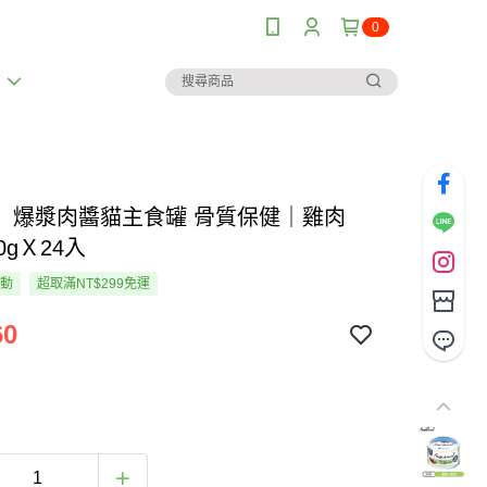
0
薦
】爆漿肉醬貓主食罐 骨質保健｜雞肉
0gＸ24入
活動
超取滿NT$299免運
60