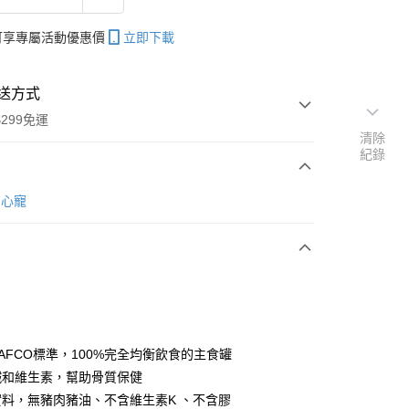
帳可享專屬活動優惠價
立即下載
送方式
299免運
清除
紀錄
次付款
e7心寵
付款
AAFCO標準，100%完全均衡飲食的主食罐
鐵和維生素，幫助骨質保健
實料，無豬肉豬油、不含維生素K 、不含膠
y