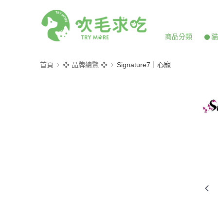
商品分類
𒊹
首頁
❖ 品牌總覽 ❖
Signature7｜心寵