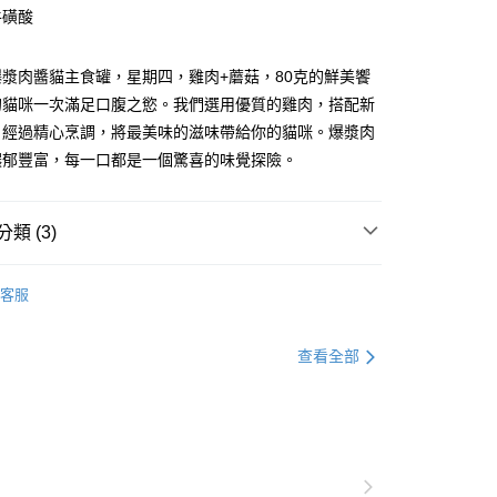
牛磺酸
享後付
漿肉醬貓主食罐，星期四，雞肉+蘑菇，80克的鮮美饗
的貓咪一次滿足口腹之慾。我們選用優質的雞肉，搭配新
FTEE先享後付」】
，經過精心烹調，將最美味的滋味帶給你的貓咪。爆漿肉
先享後付是「在收到商品之後才付款」的支付方式。 讓您購物簡單
濃郁豐富，每一口都是一個驚喜的味覺探險。
心！
：不需註冊會員、不需綁卡、不需儲值。
：只要手機號碼，簡訊認證，即可結帳。
：先確認商品／服務後，再付款。
類 (3)
付款
EE先享後付」結帳流程】
覽 ❖
Signature7｜心寵
0，滿NT$299(含以上)免運費
方式選擇「AFTEE先享後付」後，將跳轉至「AFTEE先享後
客服
頁面，進行簡訊認證並確認金額後，即可完成結帳。
•᷄\୭
‐ 貓罐頭 / 餐包
家取貨
成立數日內，您將收到繳費通知簡訊。
費通知簡訊後14天內，點擊此簡訊中的連結，可透過四大超商
型 ❖
罐頭餐包
0，滿NT$299(含以上)免運費
查看全部
網路銀行／等多元方式進行付款，方視為交易完成。
：結帳手續完成當下不需立刻繳費，但若您需要取消訂單，請聯
付款
的店家。未經商家同意取消之訂單仍視為有效，需透過AFTEE
繳納相關費用。
0，滿NT$299(含以上)免運費
否成功請以「AFTEE先享後付 」之結帳頁面顯示為準，若有關於
功／繳費後需取消欲退款等相關疑問，請聯繫「AFTEE先享後
1取貨
援中心」
https://netprotections.freshdesk.com/support/home
0，滿NT$299(含以上)免運費