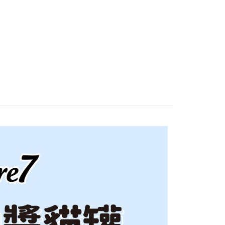
項】
恩沛科技股份有限公司提供之「AFTEE先享後付」服務完成之
依本服務之必要範圍內提供個人資料，並將交易相關給付款項請
00，滿NT$2,000(含以上)免運費
讓予恩沛科技股份有限公司。
個人資料處理事宜，請瀏覽以下網址：
ee.tw/terms/#terms3
00
年的使用者請事先徵得法定代理人或監護人之同意方可使用
E先享後付」，若未經同意申辦者引起之損失，本公司不負相關責
AFTEE先享後付」時，將依據個別帳號之用戶狀況，依本公司
80
核予不同之上限額度；若仍有額度不足之情形，本公司將視審查
用戶進行身份認證。
一人註冊多個帳號或使用他人資訊註冊。若發現惡意使用之情
科技股份有限公司將有權停止該用戶之使用額度並採取法律行