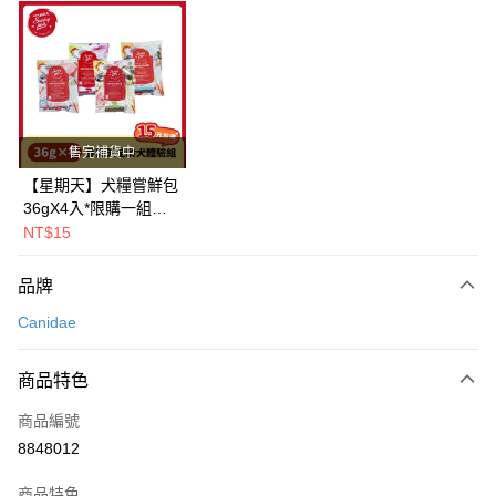
超商取貨付款
LINE Pay
Apple Pay
街口支付
售完補貨中
悠遊付
【星期天】犬糧嘗鮮包
36gX4入*限購一組｜
Google Pay
鱈+鮭+牛+羊（效期
NT$15
2026.11）
全盈+PAY
品牌
AFTEE先享後付
Canidae
相關說明
【關於「AFTEE先享後付」】
ATM付款
AFTEE先享後付是「在收到商品之後才付款」的支付方式。 讓您購物簡單
商品特色
便利好安心！
１．簡單：不需註冊會員、不需綁卡、不需儲值。
運送方式
商品編號
２．便利：只要手機號碼，簡訊認證，即可結帳。
8848012
３．安心：先確認商品／服務後，再付款。
全家取貨付款
每筆NT$80，滿NT$2,000(含以上)免運費
【「AFTEE先享後付」結帳流程】
商品特色