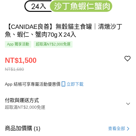
【CANIDAE良善】無穀貓主食罐｜清燉沙丁
魚、蝦仁、蟹肉70gＸ24入
App 獨享活動
超取滿NT$2,000免運
NT$1,500
NT$1,680
App 結帳可享專屬活動優惠價
立即下載
付款與運送方式
超取滿NT$2,000免運
付款方式
信用卡一次付款
商品加價購 (1)
查看全部