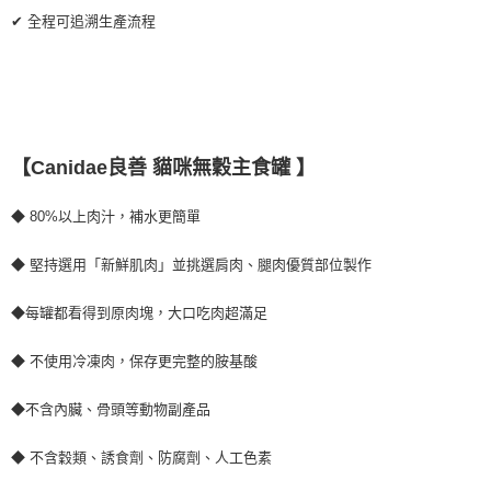
✔ 全程可追溯生產流程
【Canidae良善 貓咪無穀主食罐 】
◆ 80%以上肉汁，補水更簡單
◆ 堅持選用「新鮮肌肉」並挑選肩肉、腿肉優質部位製作
◆每罐都看得到原肉塊，大口吃肉超滿足
◆ 不使用冷凍肉，保存更完整的胺基酸
◆不含內臟、骨頭等動物副產品
◆ 不含穀類、誘食劑、防腐劑、人工色素