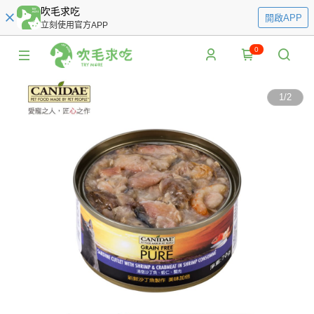
吹毛求吃
開啟APP
立刻使用官方APP
0
1
/
2