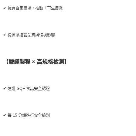
✔ 擁有自家農場，推動「再生農業」
✔ 從源頭控管品質與環境影響
【嚴謹製程 × 高規格檢測】
✔ 通過 SQF 食品安全認證
✔ 每 15 分鐘進行安全檢測