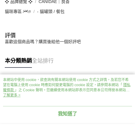
❖ 品牌總覽 ❖
CANIDAE｜良善
貓咪專區 /•᷅‎‎•᷄\୭
‐ 貓罐頭 / 餐包
評價
喜歡這個商品嗎？購買後給他一個好評吧
本分類熱銷
全站排行
本網站中使用 cookie，欲查詢有關本網站使用 cookie 方式之詳情，及若您不希
熱門標籤
望在電腦上使用 cookie 時應如何變更電腦的 cookie 設定，請參閱本網站「
隱私
權條款
」之 Cookie 聲明。您繼續使用本網站即表示您同意本公司得按本網站使
用條款之 Cookie 聲明使用 cookie。
了解更多 >
我知道了