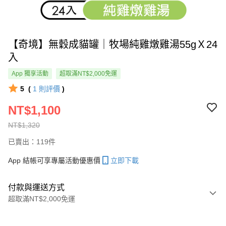
【奇境】無穀成貓罐｜牧場純雞燉雞湯55gＸ24
入
App 獨享活動
超取滿NT$2,000免運
5
(
1
則評價
)
NT$1,100
NT$1,320
已賣出：119件
App 結帳可享專屬活動優惠價
立即下載
付款與運送方式
超取滿NT$2,000免運
付款方式