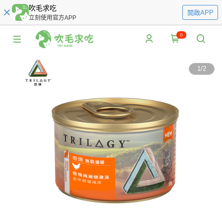
吹毛求吃
開啟APP
立刻使用官方APP
0
1
/
2