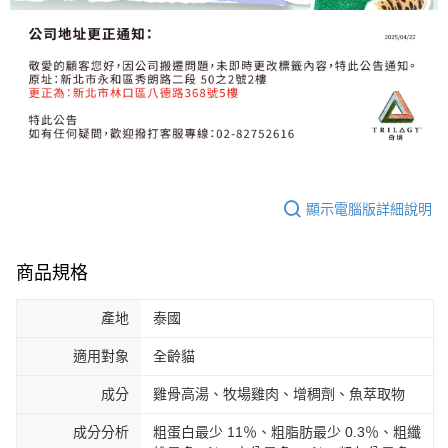
顯示電腦版詳細說明
商品規格
產地
泰國
適用對象
全齡貓
成分
雞骨高湯、牧場雞肉、增稠劑、魚萃取物
成分分析
粗蛋白最少 11％、粗脂肪最少 0.3％、粗纖