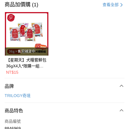
信用卡一次付款
商品加價購 (1)
查看全部
超商取貨付款
LINE Pay
Apple Pay
街口支付
售完補貨中
悠遊付
【星期天】犬糧嘗鮮包
36gX4入*限購一組｜
Google Pay
鱈+鮭+牛+羊（效期
NT$15
2026.11）
全盈+PAY
品牌
AFTEE先享後付
TRILOGY奇境
相關說明
【關於「AFTEE先享後付」】
ATM付款
AFTEE先享後付是「在收到商品之後才付款」的支付方式。 讓您購物簡單
商品特色
便利好安心！
１．簡單：不需註冊會員、不需綁卡、不需儲值。
運送方式
商品編號
２．便利：只要手機號碼，簡訊認證，即可結帳。
8846969
３．安心：先確認商品／服務後，再付款。