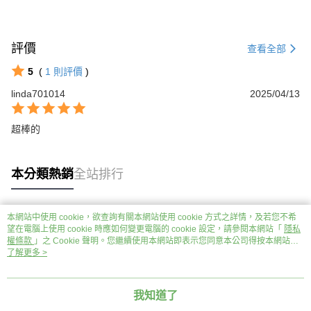
評價
查看全部
5
(
1
則評價
)
linda701014
2025/04/13
超棒的
本分類熱銷
全站排行
本網站中使用 cookie，欲查詢有關本網站使用 cookie 方式之詳情，及若您不希
熱門標籤
望在電腦上使用 cookie 時應如何變更電腦的 cookie 設定，請參閱本網站「
隱私
權條款
」之 Cookie 聲明。您繼續使用本網站即表示您同意本公司得按本網站使
用條款之 Cookie 聲明使用 cookie。
了解更多 >
我知道了