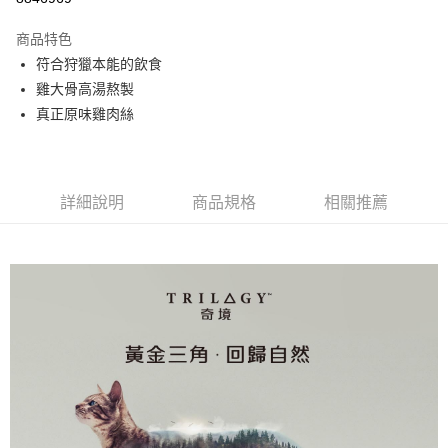
全家取貨付款
每筆NT$80，滿NT$2,000(含以上)免運費
【「AFTEE先享後付」結帳流程】
商品特色
１．於結帳方式選擇「AFTEE先享後付」後，將跳轉至「AFTEE先享後付」
符合狩獵本能的飲食
付款後全家取貨
結帳頁面，進行簡訊認證並確認金額後，即可完成結帳。
雞大骨高湯熬製
２．訂單成立數日內，您將收到繳費通知簡訊。
每筆NT$80，滿NT$2,000(含以上)免運費
３．收到繳費通知簡訊後14天內，點擊此簡訊中的連結，可透過四大超商／
真正原味雞肉絲
ATM／網路銀行／等多元方式進行付款，方視為交易完成。
7-11取貨付款
※ 請注意：結帳手續完成當下不需立刻繳費，但若您需要取消訂單，請聯絡
每筆NT$80，滿NT$2,000(含以上)免運費
購買商品的店家。未經商家同意取消之訂單仍視為有效，需透過AFTEE先享
後付繳納相關費用。
付款後7-11取貨
※ 交易是否成功請以「AFTEE先享後付 」之結帳頁面顯示為準，若有關於
詳細說明
商品規格
相關推薦
是否繳費成功／繳費後需取消欲退款等相關疑問，請聯繫「AFTEE先享後付
每筆NT$80，滿NT$2,000(含以上)免運費
客戶支援中心」
https://netprotections.freshdesk.com/support/home
一般宅配
【注意事項】
１．透過由恩沛科技股份有限公司提供之「AFTEE先享後付」服務完成之交
每筆NT$100，滿NT$2,000(含以上)免運費
易，需依本服務之必要範圍內提供個人資料，並將交易相關給付款項請求債
權轉讓予恩沛科技股份有限公司。
大型貨運
２．關於個人資料處理事宜，請瀏覽以下網址：
每筆NT$300
https://aftee.tw/terms/#terms3
３．未成年的使用者請事先徵得法定代理人或監護人之同意方可使用
宅配-離島
「AFTEE先享後付」，若未經同意申辦者引起之損失，本公司不負相關責
任。
每筆NT$180
４．使用「AFTEE先享後付」時，將依據個別帳號之用戶狀況，依本公司即