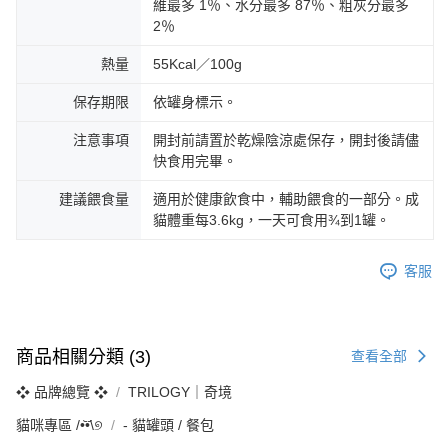
維最多 1％、水分最多 87％、粗灰分最多
2％
熱量
55Kcal／100g
保存期限
依罐身標示。
注意事項
開封前請置於乾燥陰涼處保存，開封後請儘
快食用完畢。
建議餵食量
適用於健康飲食中，輔助餵食的一部分。成
貓體重每3.6kg，一天可食用¾到1罐。
客服
商品相關分類 (3)
查看全部
❖ 品牌總覽 ❖
TRILOGY｜奇境
貓咪專區 /•᷅‎‎•᷄\୭
‐ 貓罐頭 / 餐包