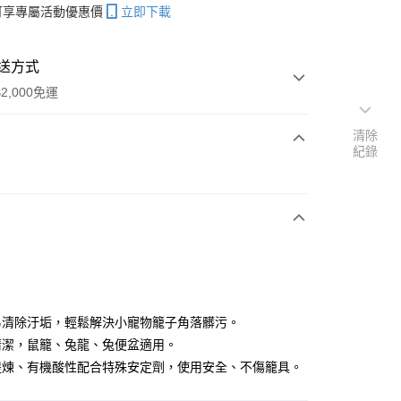
帳可享專屬活動優惠價
立即下載
送方式
2,000免運
清除
紀錄
次付款
N
付款
易清除汙垢，輕鬆解決小寵物籠子角落髒污。
清潔，鼠籠、兔龍、兔便盆適用。
提煉、有機酸性配合特殊安定劑，使用安全、不傷籠具。
y