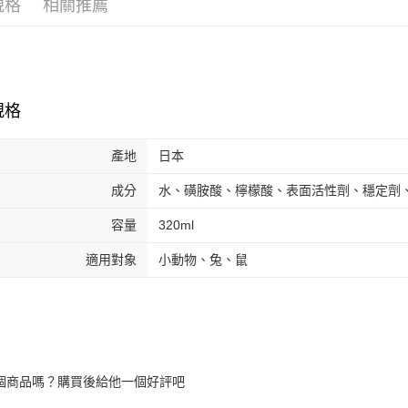
規格
相關推薦
一般宅配
１．透過由
交易，需
每筆NT$1
求債權轉
２．關於
大型貨運
https://aft
每筆NT$3
３．未成
規格
「AFTE
宅配-離島
任。
４．使用「
每筆NT$1
產地
日本
即時審查
結果請求
成分
水、磺胺酸、檸檬酸、表面活性劑、穩定劑
５．嚴禁
形，恩沛
動。
容量
320ml
適用對象
小動物、兔、鼠
個商品嗎？購買後給他一個好評吧