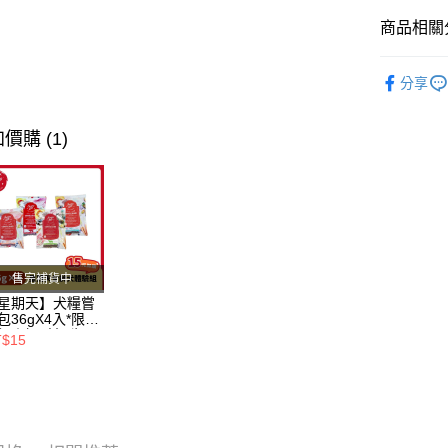
全盈+PAY
商品相關分
AFTEE先
相關說明
❖ 品牌總
【關於「A
分享
ATM付款
❥ 鼠兔專
AFTEE
便利好安
❖ 產品類
價購 (1)
１．簡單
２．便利
運送方式
３．安心
全家取貨
【「AFT
每筆NT$8
１．於結帳
付」結帳
付款後全
２．訂單
售完補貨中
３．收到繳
每筆NT$8
／ATM／
星期天】犬糧嘗
※ 請注意
包36gX4入*限購
7-11取貨
絡購買商品
組｜鱈+鮭+牛
T$15
羊（效期
先享後付
每筆NT$8
26.11）
※ 交易是
是否繳費成
付款後7-1
付客戶支
每筆NT$8
【注意事