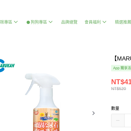
貓咪專區
𒊹狗狗專區
品牌總覽
會員福利
精選推
【MAR
App 獨享
NT$4
NT$520
數量