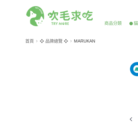
商品分類
𒊹
首頁
❖ 品牌總覽 ❖
MARUKAN