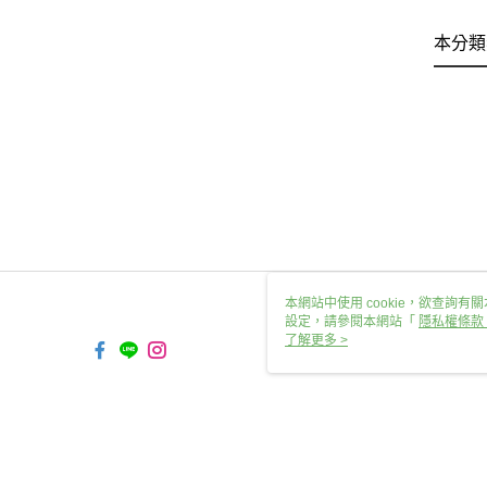
本分類
本網站中使用 cookie，欲查詢有關
設定，請參閱本網站「
隱私權條款
使用 cookie。
了解更多 >