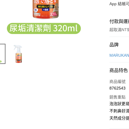
App 結
付款與運
超取滿NT$
付款方式
品牌
信用卡一
MARUKA
超商取貨
商品特色
LINE Pay
商品編號
Apple Pay
8762543
銷售重點
街口支付
泡泡狀更
悠遊付
不刺鼻好
天然成分
Google Pa