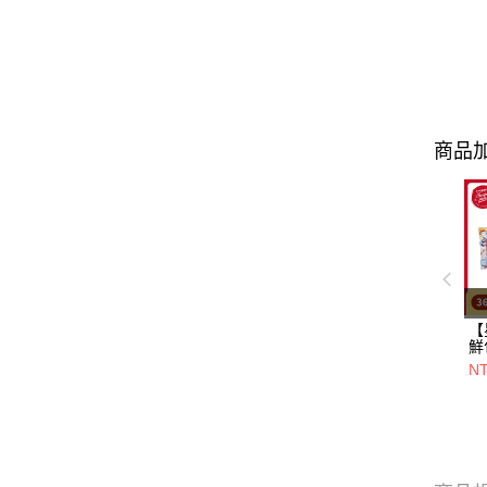
商品加
【
鮮
一
N
+
20