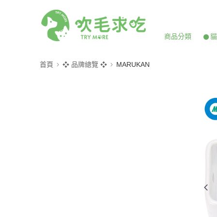
商品分類
𒊹
首頁
❖ 品牌總覽 ❖
MARUKAN