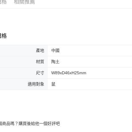
規格
相關推薦
一般宅配
１．透過由
交易，需
每筆NT$1
求債權轉
２．關於
大型貨運
https://aft
每筆NT$3
３．未成
規格
「AFTE
宅配-離島
任。
４．使用「
每筆NT$1
產地
中國
即時審查
結果請求
材質
陶土
５．嚴禁
形，恩沛
動。
尺寸
W89xD46xH25mm
適用對象
鼠
個商品嗎？購買後給他一個好評吧