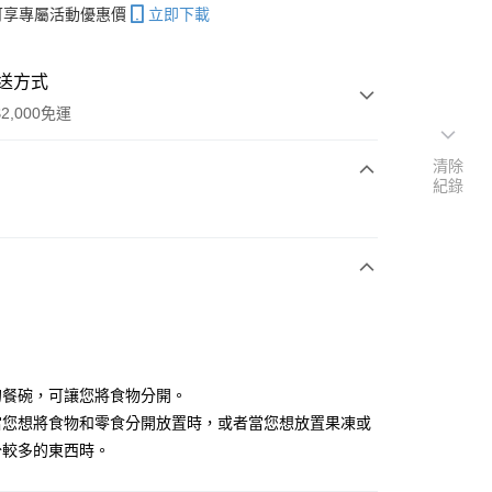
帳可享專屬活動優惠價
立即下載
送方式
2,000免運
清除
紀錄
次付款
N
付款
的餐碗，可讓您將食物分開。
當您想將食物和零食分開放置時，或者當您想放置果凍或
分較多的東西時。
y