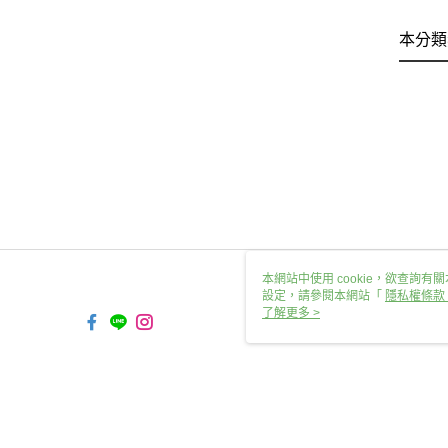
本分類
本網站中使用 cookie，欲查詢有關
設定，請參閱本網站「
隱私權條款
使用 cookie。
了解更多 >