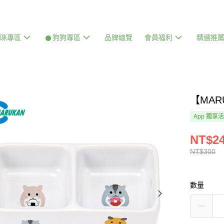
貓咪專區
𒊹狗狗專區
品牌總覽
會員福利
精選推
【MA
App 獨享
NT$2
NT$300
數量