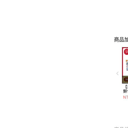
商品加
【
鮮
一
N
+
20