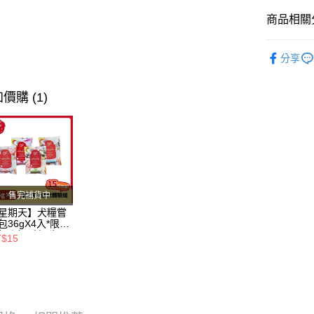
全盈+PAY
商品相關分
AFTEE先
相關說明
❖ 品牌總
【關於「A
分享
ATM付款
❥ 鼠兔專
AFTEE
便利好安
❖ 產品類
價購 (1)
１．簡單
２．便利
運送方式
３．安心
全家取貨
【「AFT
每筆NT$8
１．於結帳
付」結帳
付款後全
２．訂單
售完補貨中
３．收到繳
每筆NT$8
／ATM／
星期天】犬糧嘗
※ 請注意
包36gX4入*限購
7-11取貨
絡購買商品
組｜鱈+鮭+牛
T$15
羊（效期
先享後付
每筆NT$8
26.11）
※ 交易是
是否繳費成
付款後7-1
付客戶支
每筆NT$8
【注意事