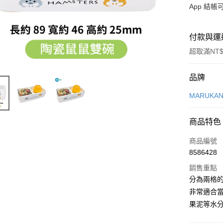
App 結
付款與運
超取滿NT$
付款方式
品牌
信用卡一
MARUKA
超商取貨
商品特色
LINE Pay
商品編號
Apple Pay
8586428
銷售重點
街口支付
分為兩格
悠遊付
非常適合
果泥等水
Google Pa