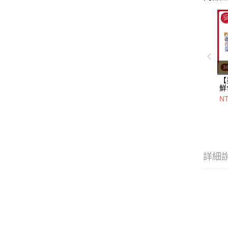
【
鮮
一
N
+
20
詳細