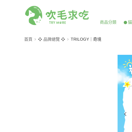
商品分類
𒊹
首頁
❖ 品牌總覽 ❖
TRILOGY｜奇境