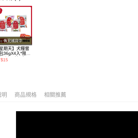
付客戶支
每筆NT$8
貓咪專區 /•᷅‎‎
【注意事
奇境乾糧 ➤
一般宅配
１．透過由
交易，需
每筆NT$1
求債權轉
２．關於
大型貨運
https://aft
售完補貨中
每筆NT$3
３．未成
星期天】犬糧嘗
「AFTE
包36gX4入*限購
宅配-離島
任。
組｜鱈+鮭+牛
T$15
４．使用「
羊（效期
每筆NT$1
26.11）
即時審查
結果請求
５．嚴禁
形，恩沛
動。
說明
商品規格
相關推薦