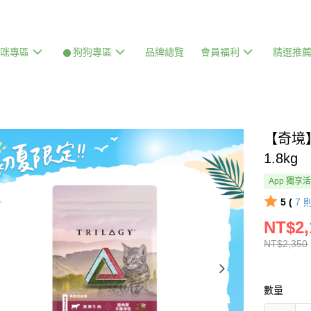
貓咪專區
𒊹狗狗專區
品牌總覽
會員福利
精選推
【奇境
1.8kg
App 獨享
5 (
7
NT$2,
NT$2,350
數量