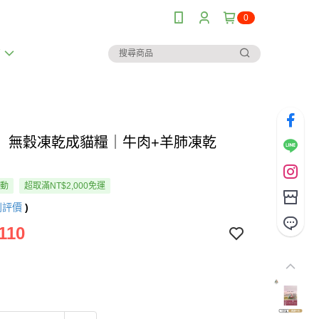
0
薦
】無穀凍乾成貓糧｜牛肉+羊肺凍乾
活動
超取滿NT$2,000免運
則評價
)
110