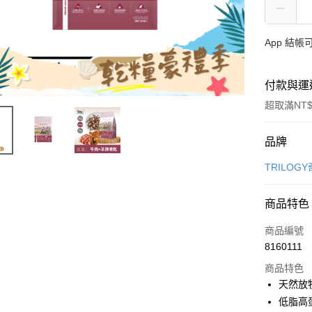
App 結
付款與運
超取滿NT$
付款方式
品牌
信用卡一
TRILOG
超商取貨
商品特色
LINE Pay
商品編號
Apple Pay
8160111
商品特色
街口支付
天然放
悠遊付
低脂高