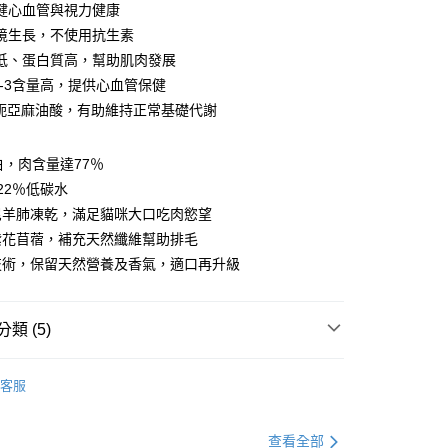
健心血管與視力健康
y
境生長，不使用抗生素
低、蛋白質高，幫助肌肉發展
ga-3含量高，提供心血管保健
享後付
共軛亞麻油酸，有助維持正常基礎代謝
FTEE先享後付」】
先享後付是「在收到商品之後才付款」的支付方式。 讓您購物簡單
白，肉含量達77％
心！
：不需註冊會員、不需綁卡、不需儲值。
22％低碳水
：只要手機號碼，簡訊認證，即可結帳。
尼羊肺凍乾，滿足貓咪大口吃肉慾望
：先確認商品／服務後，再付款。
紫花苜蓿，補充天然纖維幫助排毛
付款
EE先享後付」結帳流程】
技術，保留天然營養及香氣，適口再升級
0，滿NT$2,000(含以上)免運費
方式選擇「AFTEE先享後付」後，將跳轉至「AFTEE先享後
頁面，進行簡訊認證並確認金額後，即可完成結帳。
家取貨
成立數日內，您將收到繳費通知簡訊。
類 (5)
費通知簡訊後14天內，點擊此簡訊中的連結，可透過四大超商
0，滿NT$2,000(含以上)免運費
網路銀行／等多元方式進行付款，方視為交易完成。
：結帳手續完成當下不需立刻繳費，但若您需要取消訂單，請聯
覽 ❖
TRILOGY｜奇境
付款
的店家。未經商家同意取消之訂單仍視為有效，需透過AFTEE
客服
型 ❖
繳納相關費用。
無穀飼料
0，滿NT$2,000(含以上)免運費
否成功請以「AFTEE先享後付 」之結帳頁面顯示為準，若有關於
•᷄\୭
‐ 貓乾糧 (主食)
功／繳費後需取消欲退款等相關疑問，請聯繫「AFTEE先享後
1取貨
查看全部