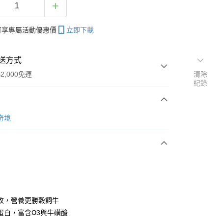
帳可享專屬活動優惠價
立即下載
送方式
2,000免運
清除
紀錄
次付款
Y奇境
付款
牧，營養更勝穀飼牛
蛋白，富含Ω3與牛磺酸