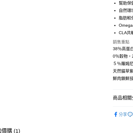
幫助保
Google Pa
自然環
全盈+PAY
脂肪較
Ome
AFTEE先
CLA
相關說明
【關於「A
銷售重點
ATM付款
AFTEE
38％高蛋
便利好安
１．簡單
0％穀物，
２．便利
運送方式
５％羅姆
３．安心
天然貓草
全家取貨
【「AFT
鮮肉鎖鮮
每筆NT$8
１．於結帳
付」結帳
付款後全
２．訂單
商品相關分
３．收到繳
每筆NT$8
／ATM／
※ 請注意
❖ 品牌總
7-11取貨
絡購買商品
分享
❖ 產品類
先享後付
每筆NT$8
※ 交易是
貓咪專區 /•᷅‎‎
是否繳費成
價購 (1)
付款後7-1