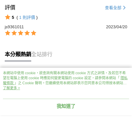
評價
查看全部
5
(
1
則評價
)
js9361011
2023/04/20
本分類熱銷
全站排行
本網站中使用 cookie，欲查詢有關本網站使用 cookie 方式之詳情，及若您不希
熱門標籤
望在電腦上使用 cookie 時應如何變更電腦的 cookie 設定，請參閱本網站「
隱私
權條款
」之 Cookie 聲明。您繼續使用本網站即表示您同意本公司得按本網站使
用條款之 Cookie 聲明使用 cookie。
了解更多 >
我知道了