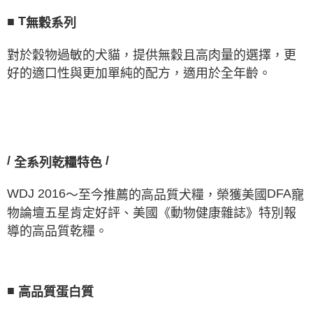
■
T
無穀系列
對於穀物過敏的犬貓，提供無穀且高肉量的選擇，更
好的適口性與更加單純的配方，適用於全年齡。
/
/
全系列乾糧特色
WDJ
2016
DFA
～至今推薦的高品質犬糧，榮獲美國
寵
物論壇五星肯定好評、美國《動物健康雜誌》特別報
導的高品質乾糧。
■
高品質蛋白質