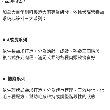
/
/
品牌特色
加拿大百年飼料製造大廠專業研發，依據犬貓營養需
求精心設計三大系列：
■
S
成長系列
依生長需求打造，分為幼齡、成齡、熟齡三個階段，
複合式多元肉種，滿足犬貓的各種肉類飲食喜好。
■
I
機能系列
依生理狀態需求打造，分為體重管理、三效強化、化
毛三種配方，幫助毛孩維持或調整階段性的狀態。