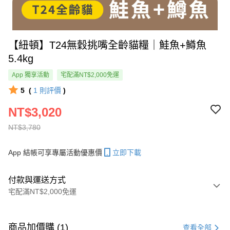
【紐頓】T24無穀挑嘴全齡貓糧｜鮭魚+鱒魚
5.4kg
App 獨享活動
宅配滿NT$2,000免運
5
(
1
則評價
)
NT$3,020
NT$3,780
App 結帳可享專屬活動優惠價
立即下載
付款與運送方式
宅配滿NT$2,000免運
付款方式
信用卡一次付款
商品加價購 (1)
查看全部