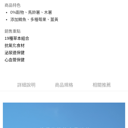
大型貨運
結帳頁面，進行簡訊認證並確認金額後，即可完成結帳。
商品特色
２．訂單成立數日內，您將收到繳費通知簡訊。
每筆NT$300
0%穀物、馬鈴薯、木薯
３．收到繳費通知簡訊後14天內，點擊此簡訊中的連結，可透過四大超商／
ATM／網路銀行／等多元方式進行付款，方視為交易完成。
添加鱒魚、多種莓果、薑黃
宅配-離島
※ 請注意：結帳手續完成當下不需立刻繳費，但若您需要取消訂單，請聯絡
每筆NT$180
購買商品的店家。未經商家同意取消之訂單仍視為有效，需透過AFTEE先享
銷售重點
後付繳納相關費用。
19種草本組合
※ 交易是否成功請以「AFTEE先享後付 」之結帳頁面顯示為準，若有關於
是否繳費成功／繳費後需取消欲退款等相關疑問，請聯繫「AFTEE先享後付
抗氧化食材
客戶支援中心」
https://netprotections.freshdesk.com/support/home
泌尿道保健
心血管保健
【注意事項】
１．透過由恩沛科技股份有限公司提供之「AFTEE先享後付」服務完成之交
易，需依本服務之必要範圍內提供個人資料，並將交易相關給付款項請求債
權轉讓予恩沛科技股份有限公司。
２．關於個人資料處理事宜，請瀏覽以下網址：
詳細說明
商品規格
相關推薦
https://aftee.tw/terms/#terms3
３．未成年的使用者請事先徵得法定代理人或監護人之同意方可使用
「AFTEE先享後付」，若未經同意申辦者引起之損失，本公司不負相關責
任。
４．使用「AFTEE先享後付」時，將依據個別帳號之用戶狀況，依本公司即
時審查核予不同之上限額度；若仍有額度不足之情形，本公司將視審查結果
請求用戶進行身份認證。
５．嚴禁一人註冊多個帳號或使用他人資訊註冊。若發現惡意使用之情形，
恩沛科技股份有限公司將有權停止該用戶之使用額度並採取法律行動。