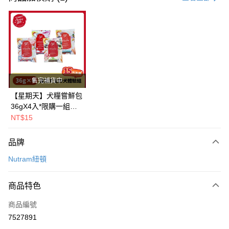
LINE Pay
Apple Pay
街口支付
悠遊付
售完補貨中
Google Pay
【星期天】犬糧嘗鮮包
36gX4入*限購一組｜
全盈+PAY
鱈+鮭+牛+羊（效期
NT$15
2026.11）
AFTEE先享後付
相關說明
品牌
【關於「AFTEE先享後付」】
Nutram紐頓
ATM付款
AFTEE先享後付是「在收到商品之後才付款」的支付方式。 讓您購物簡單
便利好安心！
１．簡單：不需註冊會員、不需綁卡、不需儲值。
運送方式
商品特色
２．便利：只要手機號碼，簡訊認證，即可結帳。
３．安心：先確認商品／服務後，再付款。
一般宅配
商品編號
每筆NT$100，滿NT$2,000(含以上)免運費
7527891
【「AFTEE先享後付」結帳流程】
１．於結帳方式選擇「AFTEE先享後付」後，將跳轉至「AFTEE先享後付」