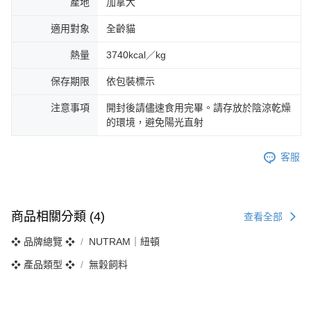
產地
加拿大
適用對象
全齡貓
熱量
3740kcal／kg
保存期限
依包裝標示
注意事項
開封後請儘速食用完畢。請存放於陰涼乾燥
的環境，避免陽光直射
客服
商品相關分類 (4)
查看全部
❖ 品牌總覽 ❖
NUTRAM｜紐頓
❖ 產品類型 ❖
無穀飼料