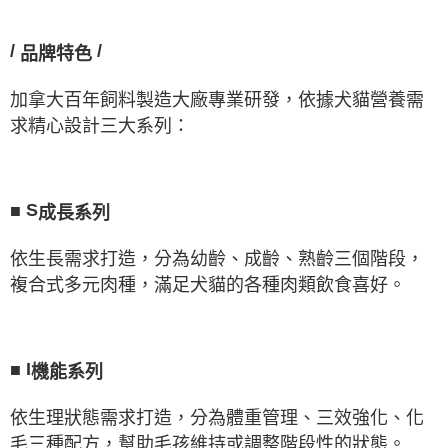
/
/
品牌特色
加拿大百年飼料製造大廠專業研發，依據犬貓營養需
求精心設計三大系列：
■
S
成長系列
依生長需求打造，分為幼齡、成齡、熟齡三個階段，
複合式多元肉種，滿足犬貓的各種肉類飲食喜好。
■
I
機能系列
依生理狀態需求打造，分為體重管理、三效強化、化
毛三種配方，幫助毛孩維持或調整階段性的狀態。