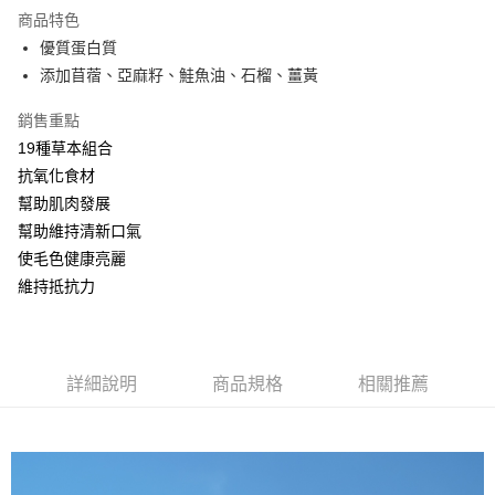
每筆NT$80，滿NT$2,000(含以上)免運費
【「AFTEE先享後付」結帳流程】
商品特色
１．於結帳方式選擇「AFTEE先享後付」後，將跳轉至「AFTEE先享後付」
優質蛋白質
付款後全家取貨
結帳頁面，進行簡訊認證並確認金額後，即可完成結帳。
添加苜蓿、亞麻籽、鮭魚油、石榴、薑黃
２．訂單成立數日內，您將收到繳費通知簡訊。
每筆NT$80，滿NT$2,000(含以上)免運費
３．收到繳費通知簡訊後14天內，點擊此簡訊中的連結，可透過四大超商／
ATM／網路銀行／等多元方式進行付款，方視為交易完成。
銷售重點
7-11取貨付款
※ 請注意：結帳手續完成當下不需立刻繳費，但若您需要取消訂單，請聯絡
19種草本組合
每筆NT$80，滿NT$2,000(含以上)免運費
購買商品的店家。未經商家同意取消之訂單仍視為有效，需透過AFTEE先享
後付繳納相關費用。
抗氧化食材
付款後7-11取貨
※ 交易是否成功請以「AFTEE先享後付 」之結帳頁面顯示為準，若有關於
幫助肌肉發展
是否繳費成功／繳費後需取消欲退款等相關疑問，請聯繫「AFTEE先享後付
每筆NT$80，滿NT$2,000(含以上)免運費
幫助維持清新口氣
客戶支援中心」
https://netprotections.freshdesk.com/support/home
使毛色健康亮麗
一般宅配
【注意事項】
維持抵抗力
１．透過由恩沛科技股份有限公司提供之「AFTEE先享後付」服務完成之交
每筆NT$100，滿NT$2,000(含以上)免運費
易，需依本服務之必要範圍內提供個人資料，並將交易相關給付款項請求債
權轉讓予恩沛科技股份有限公司。
大型貨運
２．關於個人資料處理事宜，請瀏覽以下網址：
每筆NT$300
https://aftee.tw/terms/#terms3
詳細說明
商品規格
相關推薦
３．未成年的使用者請事先徵得法定代理人或監護人之同意方可使用
宅配-離島
「AFTEE先享後付」，若未經同意申辦者引起之損失，本公司不負相關責
任。
每筆NT$180
４．使用「AFTEE先享後付」時，將依據個別帳號之用戶狀況，依本公司即
時審查核予不同之上限額度；若仍有額度不足之情形，本公司將視審查結果
請求用戶進行身份認證。