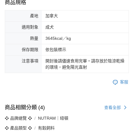
商品規格
產地
加拿大
適用對象
成犬
熱量
3645kcal／kg
保存期限
依包裝標示
注意事項
開封後請儘速食用完畢。請存放於陰涼乾燥
的環境，避免陽光直射
客服
商品相關分類 (4)
查看全部
❖ 品牌總覽 ❖
NUTRAM｜紐頓
❖ 產品類型 ❖
有穀飼料