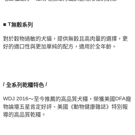
■
T
無穀系列
對於穀物過敏的犬貓，提供無穀且高肉量的選擇，更
好的適口性與更加單純的配方，適用於全年齡。
/
/
全系列乾糧特色
WDJ
2016
DFA
～至今推薦的高品質犬糧，榮獲美國
寵
物論壇五星肯定好評、美國《動物健康雜誌》特別報
導的高品質乾糧。