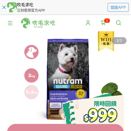
吹毛求吃
開啟APP
立刻使用官方APP
0
1
/
3