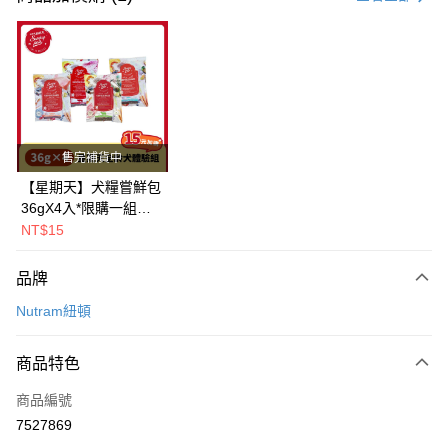
超商取貨付款
LINE Pay
Apple Pay
街口支付
售完補貨中
悠遊付
【星期天】犬糧嘗鮮包
36gX4入*限購一組｜
Google Pay
鱈+鮭+牛+羊（效期
NT$15
2026.11）
全盈+PAY
品牌
AFTEE先享後付
Nutram紐頓
相關說明
【關於「AFTEE先享後付」】
ATM付款
AFTEE先享後付是「在收到商品之後才付款」的支付方式。 讓您購物簡單
商品特色
便利好安心！
１．簡單：不需註冊會員、不需綁卡、不需儲值。
運送方式
商品編號
２．便利：只要手機號碼，簡訊認證，即可結帳。
7527869
３．安心：先確認商品／服務後，再付款。
全家取貨付款