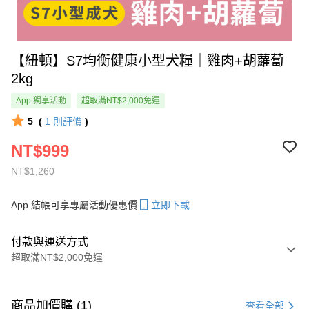
【紐頓】S7均衡健康小型犬糧｜雞肉+胡蘿蔔
2kg
App 獨享活動
超取滿NT$2,000免運
5
(
1
則評價
)
NT$999
NT$1,260
App 結帳可享專屬活動優惠價
立即下載
付款與運送方式
超取滿NT$2,000免運
付款方式
信用卡一次付款
商品加價購 (1)
查看全部