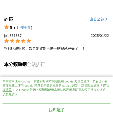
評價
查看全部
5
(
1
則評價
)
jojo561337
2025/01/22
狗狗吃得很順，如果出貨能再快一點點就完美了！！
本分類熱銷
全站排行
本網站中使用 cookie，欲查詢有關本網站使用 cookie 方式之詳情，及若您不希
熱門標籤
望在電腦上使用 cookie 時應如何變更電腦的 cookie 設定，請參閱本網站「
隱私
權條款
」之 Cookie 聲明。您繼續使用本網站即表示您同意本公司得按本網站使
用條款之 Cookie 聲明使用 cookie。
了解更多 >
我知道了