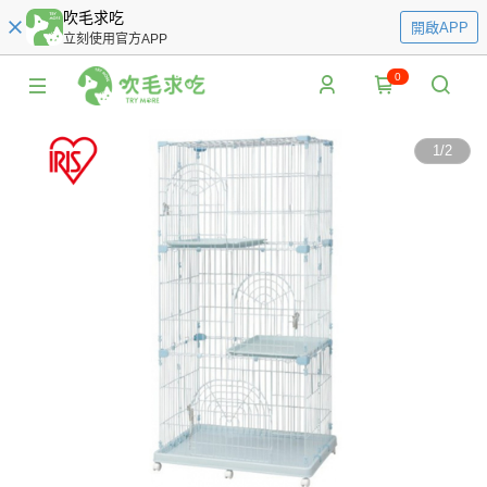
吹毛求吃
開啟APP
立刻使用官方APP
0
1
/
2