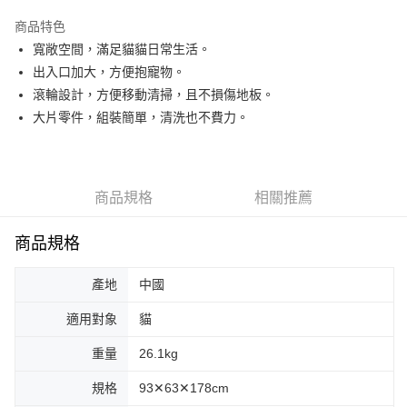
１．於結帳方式選擇「AFTEE先享後付」後，將跳轉至「AFTEE先享後付」
大型貨運
結帳頁面，進行簡訊認證並確認金額後，即可完成結帳。
商品特色
２．訂單成立數日內，您將收到繳費通知簡訊。
每筆NT$300
寬敞空間，滿足貓貓日常生活。
３．收到繳費通知簡訊後14天內，點擊此簡訊中的連結，可透過四大超商／
ATM／網路銀行／等多元方式進行付款，方視為交易完成。
出入口加大，方便抱寵物。
宅配-離島
※ 請注意：結帳手續完成當下不需立刻繳費，但若您需要取消訂單，請聯絡
滾輪設計，方便移動清掃，且不損傷地板。
每筆NT$180
購買商品的店家。未經商家同意取消之訂單仍視為有效，需透過AFTEE先享
大片零件，組裝簡單，清洗也不費力。
後付繳納相關費用。
※ 交易是否成功請以「AFTEE先享後付 」之結帳頁面顯示為準，若有關於
是否繳費成功／繳費後需取消欲退款等相關疑問，請聯繫「AFTEE先享後付
客戶支援中心」
https://netprotections.freshdesk.com/support/home
商品規格
相關推薦
【注意事項】
１．透過由恩沛科技股份有限公司提供之「AFTEE先享後付」服務完成之交
易，需依本服務之必要範圍內提供個人資料，並將交易相關給付款項請求債
商品規格
權轉讓予恩沛科技股份有限公司。
２．關於個人資料處理事宜，請瀏覽以下網址：
https://aftee.tw/terms/#terms3
產地
中國
３．未成年的使用者請事先徵得法定代理人或監護人之同意方可使用
「AFTEE先享後付」，若未經同意申辦者引起之損失，本公司不負相關責
適用對象
貓
任。
４．使用「AFTEE先享後付」時，將依據個別帳號之用戶狀況，依本公司即
重量
26.1kg
時審查核予不同之上限額度；若仍有額度不足之情形，本公司將視審查結果
請求用戶進行身份認證。
規格
93✕63✕178cm
５．嚴禁一人註冊多個帳號或使用他人資訊註冊。若發現惡意使用之情形，