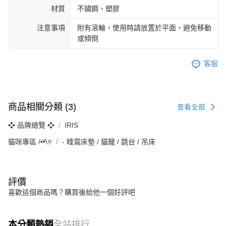
恩沛科技股份有限公司將有權停止該用戶之使用額度並採取法律行動。
材質
不鏽鋼、塑膠
注意事項
附有滾輪，使用時請放置於平面，避免移動
或傾倒
客服
商品相關分類 (3)
查看全部
❖ 品牌總覽 ❖
IRIS
貓咪專區 /•᷅‎‎•᷄\୭
‐ 睡窩床墊 / 貓籠 / 跳台 / 吊床
評價
喜歡這個商品嗎？購買後給他一個好評吧
本分類熱銷
全站排行