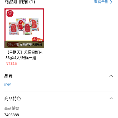
信用卡一次付款
商品加價購 (1)
查看全部
LINE Pay
Apple Pay
街口支付
悠遊付
售完補貨中
Google Pay
【星期天】犬糧嘗鮮包
36gX4入*限購一組｜
全盈+PAY
鱈+鮭+牛+羊（效期
NT$15
2026.11）
AFTEE先享後付
相關說明
品牌
【關於「AFTEE先享後付」】
IRIS
ATM付款
AFTEE先享後付是「在收到商品之後才付款」的支付方式。 讓您購物簡單
便利好安心！
１．簡單：不需註冊會員、不需綁卡、不需儲值。
運送方式
商品特色
２．便利：只要手機號碼，簡訊認證，即可結帳。
３．安心：先確認商品／服務後，再付款。
一般宅配
商品編號
每筆NT$100，滿NT$2,000(含以上)免運費
7405388
【「AFTEE先享後付」結帳流程】