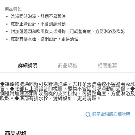
１．於結帳方式選擇「AFTEE先享後付」後，將跳轉至「AFTEE先享後付」
大型貨運
結帳頁面，進行簡訊認證並確認金額後，即可完成結帳。
商品特色
２．訂單成立數日內，您將收到繳費通知簡訊。
每筆NT$300
洗澡同時泡澡，舒適不易著涼
３．收到繳費通知簡訊後14天內，點擊此簡訊中的連結，可透過四大超商／
ATM／網路銀行／等多元方式進行付款，方視為交易完成。
底部止滑設計，不會到處滑動
宅配-離島
※ 請注意：結帳手續完成當下不需立刻繳費，但若您需要取消訂單，請聯絡
附加蓮蓬頭和吹風機支架掛鉤，可調整角度，方便淋浴及吹乾
每筆NT$180
購買商品的店家。未經商家同意取消之訂單仍視為有效，需透過AFTEE先享
底部有排水栓、濾網設計，更易清理
後付繳納相關費用。
※ 交易是否成功請以「AFTEE先享後付 」之結帳頁面顯示為準，若有關於
是否繳費成功／繳費後需取消欲退款等相關疑問，請聯繫「AFTEE先享後付
客戶支援中心」
https://netprotections.freshdesk.com/support/home
詳細說明
商品規格
相關推薦
【注意事項】
１．透過由恩沛科技股份有限公司提供之「AFTEE先享後付」服務完成之交
易，需依本服務之必要範圍內提供個人資料，並將交易相關給付款項請求債
權轉讓予恩沛科技股份有限公司。
◆讓寵物洗澡同時可以舒適泡澡，尤其冬天洗澡較不容易著涼感
冒。◆底部有止滑設計的橡膠，寵物不會因到處滑動而受傷。◆
２．關於個人資料處理事宜，請瀏覽以下網址：
側邊附加蓮蓬頭和吹風機的支架掛鉤，可調整角度，方便淋浴及
https://aftee.tw/terms/#terms3
吹乾。◆底部有排水栓、濾網設計，更易清理。
３．未成年的使用者請事先徵得法定代理人或監護人之同意方可使用
「AFTEE先享後付」，若未經同意申辦者引起之損失，本公司不負相關責
任。
顯示電腦版詳細說明
４．使用「AFTEE先享後付」時，將依據個別帳號之用戶狀況，依本公司即
時審查核予不同之上限額度；若仍有額度不足之情形，本公司將視審查結果
請求用戶進行身份認證。
５．嚴禁一人註冊多個帳號或使用他人資訊註冊。若發現惡意使用之情形，
商品規格