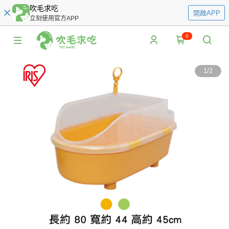
吹毛求吃
開啟APP
立刻使用官方APP
0
1
/
2