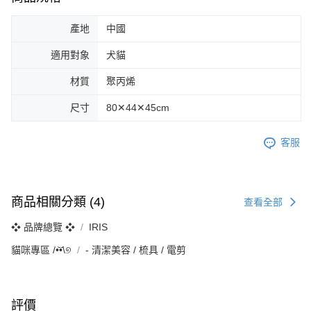
恩沛科技股份有限公司將有權停止該用戶之使用額度並採取法律行動。
產地
中國
適用對象
犬貓
材質
聚丙烯
尺寸
80✕44✕45cm
客服
商品相關分類 (4)
查看全部
❖ 品牌總覽 ❖
IRIS
貓咪專區 /•᷅‎‎•᷄\୭
‐ 清潔美容 / 梳具 / 電剪
評價