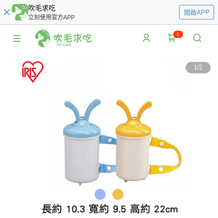
吹毛求吃
開啟APP
立刻使用官方APP
0
1
/
2