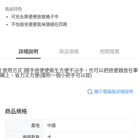
每筆NT$80，滿NT$2,000(含以上)免運費
【「AFTEE先享後付」結帳流程】
商品特色
１．於結帳方式選擇「AFTEE先享後付」後，將跳轉至「AFTEE先享後付」
可完全將便便放進桶子中
付款後全家取貨
結帳頁面，進行簡訊認證並確認金額後，即可完成結帳。
不怕撿完便便氣味環繞在四周
２．訂單成立數日內，您將收到繳費通知簡訊。
每筆NT$80，滿NT$2,000(含以上)免運費
３．收到繳費通知簡訊後14天內，點擊此簡訊中的連結，可透過四大超商／
ATM／網路銀行／等多元方式進行付款，方視為交易完成。
7-11取貨付款
※ 請注意：結帳手續完成當下不需立刻繳費，但若您需要取消訂單，請聯絡
每筆NT$80，滿NT$2,000(含以上)免運費
購買商品的店家。未經商家同意取消之訂單仍視為有效，需透過AFTEE先享
詳細說明
商品規格
相關推薦
後付繳納相關費用。
付款後7-11取貨
※ 交易是否成功請以「AFTEE先享後付 」之結帳頁面顯示為準，若有關於
是否繳費成功／繳費後需取消欲退款等相關疑問，請聯繫「AFTEE先享後付
每筆NT$80，滿NT$2,000(含以上)免運費
客戶支援中心」
https://netprotections.freshdesk.com/support/home
[ 使用方式 ]隨手撿便便衛生方便不沾手，也可以把撿便器放在牽
繩上，省力又方便(還附一個小把手可以提)
一般宅配
【注意事項】
１．透過由恩沛科技股份有限公司提供之「AFTEE先享後付」服務完成之交
每筆NT$100，滿NT$2,000(含以上)免運費
易，需依本服務之必要範圍內提供個人資料，並將交易相關給付款項請求債
顯示電腦版詳細說明
權轉讓予恩沛科技股份有限公司。
大型貨運
２．關於個人資料處理事宜，請瀏覽以下網址：
每筆NT$300
https://aftee.tw/terms/#terms3
商品規格
３．未成年的使用者請事先徵得法定代理人或監護人之同意方可使用
宅配-離島
「AFTEE先享後付」，若未經同意申辦者引起之損失，本公司不負相關責
任。
每筆NT$180
產地
中國
４．使用「AFTEE先享後付」時，將依據個別帳號之用戶狀況，依本公司即
時審查核予不同之上限額度；若仍有額度不足之情形，本公司將視審查結果
適用對象
犬