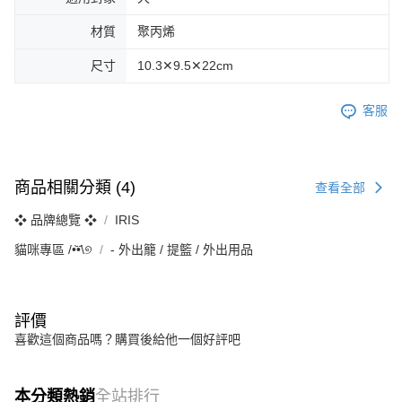
請求用戶進行身份認證。
５．嚴禁一人註冊多個帳號或使用他人資訊註冊。若發現惡意使用之情形，
材質
聚丙烯
恩沛科技股份有限公司將有權停止該用戶之使用額度並採取法律行動。
尺寸
10.3✕9.5✕22cm
客服
商品相關分類 (4)
查看全部
❖ 品牌總覽 ❖
IRIS
貓咪專區 /•᷅‎‎•᷄\୭
‐ 外出籠 / 提籃 / 外出用品
評價
喜歡這個商品嗎？購買後給他一個好評吧
本分類熱銷
全站排行