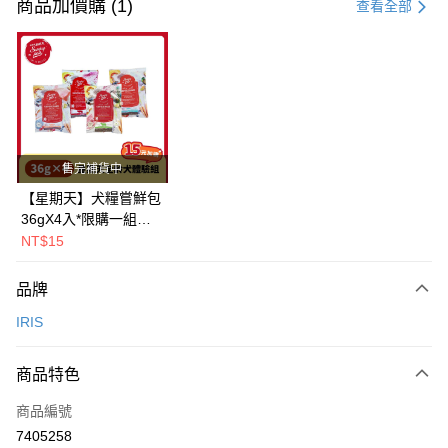
信用卡一次付款
商品加價購 (1)
查看全部
超商取貨付款
LINE Pay
Apple Pay
街口支付
售完補貨中
悠遊付
【星期天】犬糧嘗鮮包
36gX4入*限購一組｜
Google Pay
鱈+鮭+牛+羊（效期
NT$15
2026.11）
全盈+PAY
品牌
AFTEE先享後付
IRIS
相關說明
【關於「AFTEE先享後付」】
ATM付款
AFTEE先享後付是「在收到商品之後才付款」的支付方式。 讓您購物簡單
商品特色
便利好安心！
１．簡單：不需註冊會員、不需綁卡、不需儲值。
運送方式
商品編號
２．便利：只要手機號碼，簡訊認證，即可結帳。
7405258
３．安心：先確認商品／服務後，再付款。
全家取貨付款