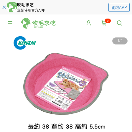
吹毛求吃
開啟APP
立刻使用官方APP
0
1
/
2