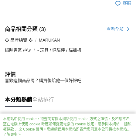
客服
商品相關分類 (3)
查看全部
❖ 品牌總覽 ❖
MARUKAN
貓咪專區 /•᷅‎‎•᷄\୭
‐ 玩具 / 逗貓棒 / 貓抓板
評價
喜歡這個商品嗎？購買後給他一個好評吧
本分類熱銷
全站排行
本網站中使用 cookie，欲查詢有關本網站使用 cookie 方式之詳情，及若您不希
熱門標籤
望在電腦上使用 cookie 時應如何變更電腦的 cookie 設定，請參閱本網站「
隱私
權條款
」之 Cookie 聲明。您繼續使用本網站即表示您同意本公司得按本網站使
用條款之 Cookie 聲明使用 cookie。
了解更多 >