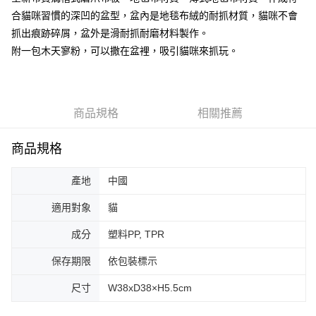
３．收到繳費通知簡訊後14天內，點擊此簡訊中的連結，可透過四大超商／
ATM／網路銀行／等多元方式進行付款，方視為交易完成。
合貓咪習慣的深凹的盆型，盆內是地毯布絨的耐抓材質，貓咪不會
宅配-離島
※ 請注意：結帳手續完成當下不需立刻繳費，但若您需要取消訂單，請聯絡
抓出痕跡碎屑，盆外是滑耐抓耐磨材料製作。
每筆NT$180
購買商品的店家。未經商家同意取消之訂單仍視為有效，需透過AFTEE先享
附一包木天寥粉，可以撒在盆裡，吸引貓咪來抓玩。
後付繳納相關費用。
※ 交易是否成功請以「AFTEE先享後付 」之結帳頁面顯示為準，若有關於
是否繳費成功／繳費後需取消欲退款等相關疑問，請聯繫「AFTEE先享後付
客戶支援中心」
https://netprotections.freshdesk.com/support/home
商品規格
相關推薦
【注意事項】
１．透過由恩沛科技股份有限公司提供之「AFTEE先享後付」服務完成之交
易，需依本服務之必要範圍內提供個人資料，並將交易相關給付款項請求債
商品規格
權轉讓予恩沛科技股份有限公司。
２．關於個人資料處理事宜，請瀏覽以下網址：
https://aftee.tw/terms/#terms3
產地
中國
３．未成年的使用者請事先徵得法定代理人或監護人之同意方可使用
「AFTEE先享後付」，若未經同意申辦者引起之損失，本公司不負相關責
適用對象
貓
任。
４．使用「AFTEE先享後付」時，將依據個別帳號之用戶狀況，依本公司即
成分
塑料PP, TPR
時審查核予不同之上限額度；若仍有額度不足之情形，本公司將視審查結果
請求用戶進行身份認證。
保存期限
依包裝標示
５．嚴禁一人註冊多個帳號或使用他人資訊註冊。若發現惡意使用之情形，
恩沛科技股份有限公司將有權停止該用戶之使用額度並採取法律行動。
尺寸
W38xD38×H5.5cm