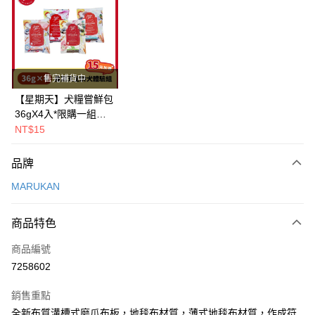
Apple Pay
街口支付
悠遊付
售完補貨中
Google Pay
【星期天】犬糧嘗鮮包
36gX4入*限購一組｜
全盈+PAY
鱈+鮭+牛+羊（效期
NT$15
2026.11）
AFTEE先享後付
相關說明
品牌
【關於「AFTEE先享後付」】
MARUKAN
ATM付款
AFTEE先享後付是「在收到商品之後才付款」的支付方式。 讓您購物簡單
便利好安心！
１．簡單：不需註冊會員、不需綁卡、不需儲值。
運送方式
商品特色
２．便利：只要手機號碼，簡訊認證，即可結帳。
３．安心：先確認商品／服務後，再付款。
一般宅配
商品編號
每筆NT$100，滿NT$2,000(含以上)免運費
7258602
【「AFTEE先享後付」結帳流程】
１．於結帳方式選擇「AFTEE先享後付」後，將跳轉至「AFTEE先享後付」
大型貨運
結帳頁面，進行簡訊認證並確認金額後，即可完成結帳。
銷售重點
２．訂單成立數日內，您將收到繳費通知簡訊。
每筆NT$300
全新布質溝槽式磨爪布板，地毯布材質，薄式地毯布材質，作成符