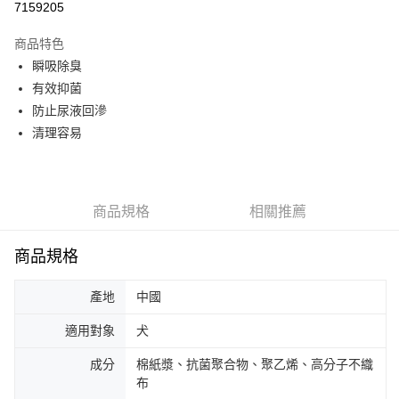
每筆NT$100，滿NT$2,000(含以上)免運費
7159205
【「AFTEE先享後付」結帳流程】
１．於結帳方式選擇「AFTEE先享後付」後，將跳轉至「AFTEE先享後付」
大型貨運
結帳頁面，進行簡訊認證並確認金額後，即可完成結帳。
商品特色
２．訂單成立數日內，您將收到繳費通知簡訊。
每筆NT$300
瞬吸除臭
３．收到繳費通知簡訊後14天內，點擊此簡訊中的連結，可透過四大超商／
ATM／網路銀行／等多元方式進行付款，方視為交易完成。
有效抑菌
宅配-離島
※ 請注意：結帳手續完成當下不需立刻繳費，但若您需要取消訂單，請聯絡
防止尿液回滲
每筆NT$180
購買商品的店家。未經商家同意取消之訂單仍視為有效，需透過AFTEE先享
清理容易
後付繳納相關費用。
※ 交易是否成功請以「AFTEE先享後付 」之結帳頁面顯示為準，若有關於
是否繳費成功／繳費後需取消欲退款等相關疑問，請聯繫「AFTEE先享後付
客戶支援中心」
https://netprotections.freshdesk.com/support/home
商品規格
相關推薦
【注意事項】
１．透過由恩沛科技股份有限公司提供之「AFTEE先享後付」服務完成之交
易，需依本服務之必要範圍內提供個人資料，並將交易相關給付款項請求債
商品規格
權轉讓予恩沛科技股份有限公司。
２．關於個人資料處理事宜，請瀏覽以下網址：
https://aftee.tw/terms/#terms3
產地
中國
３．未成年的使用者請事先徵得法定代理人或監護人之同意方可使用
「AFTEE先享後付」，若未經同意申辦者引起之損失，本公司不負相關責
適用對象
犬
任。
４．使用「AFTEE先享後付」時，將依據個別帳號之用戶狀況，依本公司即
成分
棉紙漿、抗菌聚合物、聚乙烯、高分子不織
時審查核予不同之上限額度；若仍有額度不足之情形，本公司將視審查結果
布
請求用戶進行身份認證。