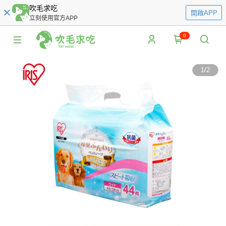
吹毛求吃
開啟APP
立刻使用官方APP
0
1
/
2