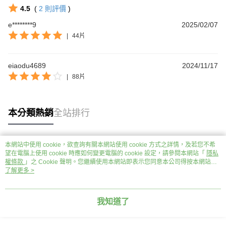
4.5
(
2
則評價
)
e********9
2025/02/07
|
44片
eiaodu4689
2024/11/17
|
88片
本分類熱銷
全站排行
本網站中使用 cookie，欲查詢有關本網站使用 cookie 方式之詳情，及若您不希
熱門標籤
望在電腦上使用 cookie 時應如何變更電腦的 cookie 設定，請參閱本網站「
隱私
權條款
」之 Cookie 聲明。您繼續使用本網站即表示您同意本公司得按本網站使
用條款之 Cookie 聲明使用 cookie。
了解更多 >
我知道了