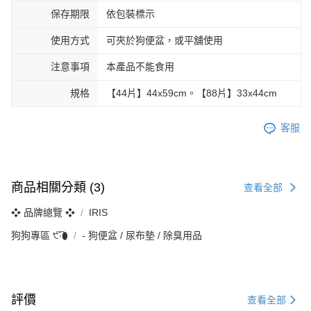
５．嚴禁一人註冊多個帳號或使用他人資訊註冊。若發現惡意使用之情形，
保存期限
依包裝標示
恩沛科技股份有限公司將有權停止該用戶之使用額度並採取法律行動。
使用方式
可夾於狗便盆，或平舖使用
注意事項
本產品不能食用
規格
【44片】44x59cm。【88片】33x44cm
客服
商品相關分類 (3)
查看全部
❖ 品牌總覽 ❖
IRIS
狗狗專區 ੯‧̀͡⬮
‐ 狗便盆 / 尿布墊 / 除臭用品
評價
查看全部