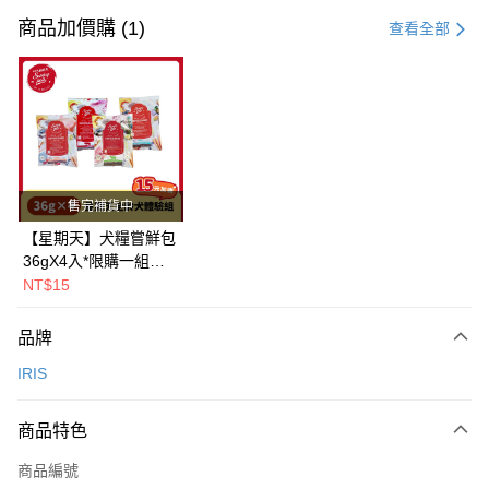
信用卡一次付款
商品加價購 (1)
查看全部
LINE Pay
Apple Pay
街口支付
悠遊付
售完補貨中
Google Pay
【星期天】犬糧嘗鮮包
36gX4入*限購一組｜
全盈+PAY
鱈+鮭+牛+羊（效期
NT$15
2026.11）
AFTEE先享後付
相關說明
品牌
【關於「AFTEE先享後付」】
IRIS
ATM付款
AFTEE先享後付是「在收到商品之後才付款」的支付方式。 讓您購物簡單
便利好安心！
１．簡單：不需註冊會員、不需綁卡、不需儲值。
運送方式
商品特色
２．便利：只要手機號碼，簡訊認證，即可結帳。
３．安心：先確認商品／服務後，再付款。
一般宅配
商品編號