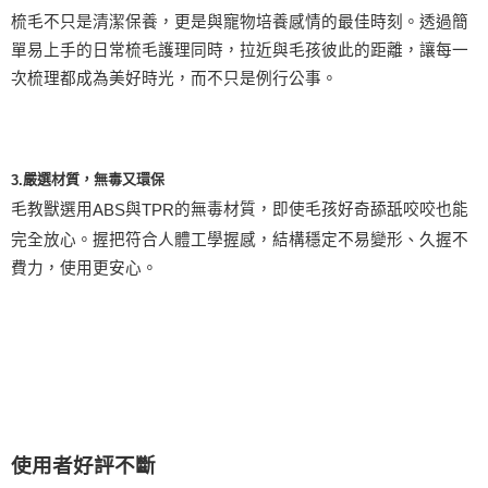
梳毛不只是清潔保養，更是與寵物培養感情的最佳時刻。透過簡
單易上手的日常梳毛護理同時，拉近與毛孩彼此的距離，讓每一
次梳理都成為美好時光，而不只是例行公事。
嚴選材質，無毒又環保
3.
毛教獸選用
與
的無毒材質，即使毛孩好奇舔舐咬咬也能
ABS
TPR
完全放心。握把符合人體工學握感，結構穩定不易變形、久握不
費力，使用更安心。
使用者好評不斷