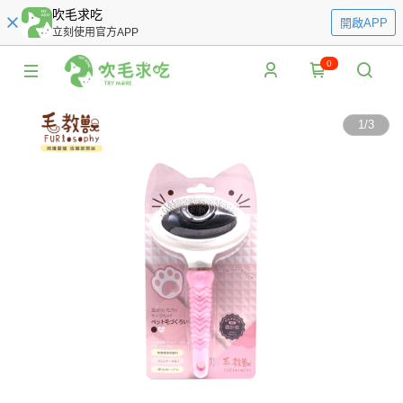
吹毛求吃
開啟APP
立刻使用官方APP
0
1
/
3