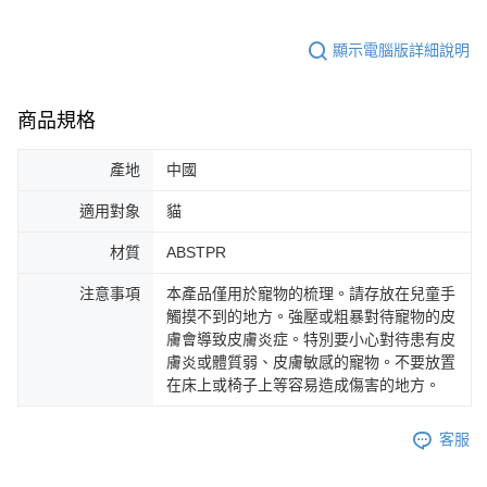
顯示電腦版詳細說明
商品規格
產地
中國
適用對象
貓
材質
ABSTPR
注意事項
本產品僅用於寵物的梳理。請存放在兒童手
觸摸不到的地方。強壓或粗暴對待寵物的皮
膚會導致皮膚炎症。特別要小心對待患有皮
膚炎或體質弱、皮膚敏感的寵物。不要放置
在床上或椅子上等容易造成傷害的地方。
客服