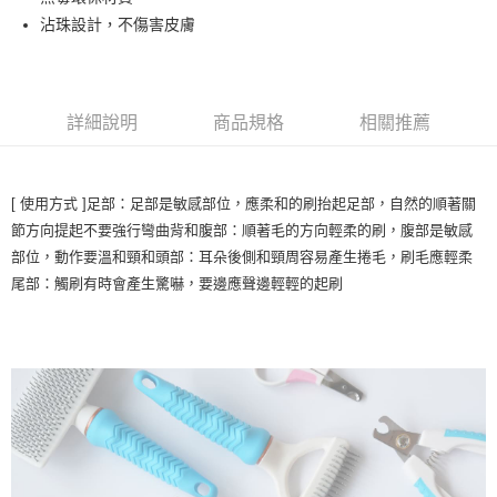
付款後全家取貨
結帳頁面，進行簡訊認證並確認金額後，即可完成結帳。
沾珠設計，不傷害皮膚
２．訂單成立數日內，您將收到繳費通知簡訊。
每筆NT$80，滿NT$2,000(含以上)免運費
３．收到繳費通知簡訊後14天內，點擊此簡訊中的連結，可透過四大超商／
ATM／網路銀行／等多元方式進行付款，方視為交易完成。
7-11取貨付款
※ 請注意：結帳手續完成當下不需立刻繳費，但若您需要取消訂單，請聯絡
每筆NT$80，滿NT$2,000(含以上)免運費
購買商品的店家。未經商家同意取消之訂單仍視為有效，需透過AFTEE先享
詳細說明
商品規格
相關推薦
後付繳納相關費用。
付款後7-11取貨
※ 交易是否成功請以「AFTEE先享後付 」之結帳頁面顯示為準，若有關於
是否繳費成功／繳費後需取消欲退款等相關疑問，請聯繫「AFTEE先享後付
每筆NT$80，滿NT$2,000(含以上)免運費
客戶支援中心」
https://netprotections.freshdesk.com/support/home
[ 使用方式 ]足部：足部是敏感部位，應柔和的刷抬起足部，自然的順著關
一般宅配
【注意事項】
節方向提起不要強行彎曲背和腹部：順著毛的方向輕柔的刷，腹部是敏感
１．透過由恩沛科技股份有限公司提供之「AFTEE先享後付」服務完成之交
每筆NT$100，滿NT$2,000(含以上)免運費
部位，動作要溫和頸和頭部：耳朵後側和頸周容易產生捲毛，刷毛應輕柔
易，需依本服務之必要範圍內提供個人資料，並將交易相關給付款項請求債
尾部：觸刷有時會產生驚嚇，要邊應聲邊輕輕的起刷
權轉讓予恩沛科技股份有限公司。
大型貨運
２．關於個人資料處理事宜，請瀏覽以下網址：
每筆NT$300
https://aftee.tw/terms/#terms3
３．未成年的使用者請事先徵得法定代理人或監護人之同意方可使用
宅配-離島
「AFTEE先享後付」，若未經同意申辦者引起之損失，本公司不負相關責
任。
每筆NT$180
４．使用「AFTEE先享後付」時，將依據個別帳號之用戶狀況，依本公司即
時審查核予不同之上限額度；若仍有額度不足之情形，本公司將視審查結果
請求用戶進行身份認證。
５．嚴禁一人註冊多個帳號或使用他人資訊註冊。若發現惡意使用之情形，
恩沛科技股份有限公司將有權停止該用戶之使用額度並採取法律行動。