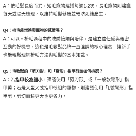
：依毛髮長度而異，短毛寵物建議每週
次，長毛寵物則建議
A
1-2
每天或隔天梳理，以維持毛髮健康並預防死結產生。
：梳毛能增進與寵物的感情嗎？
Q4
A
：可以。梳毛過程中的肢體接觸與陪伴，是建立信任感與親密
互動的好機會，這也是毛教獸品牌一直強調的核心理念
—讓新手
也能輕鬆理解梳毛方法與毛髮的基本知識。
：毛教獸的「剪刀形」和「彎形」指甲剪該如何挑選？
Q5
：若
，建議使用「剪刀形」或「一般款彎形」指
A
指甲較為細小
甲剪；若是大型犬或指甲較粗的寵物，則建議使用「
號彎形」指
L
甲剪，剪切面積更大也更省力。