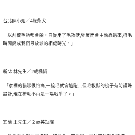
台北陳小姐／
歲柴犬
4
「以前梳毛牠都會躲，自從用了毛教獸
牠反而會主動靠過來
梳毛
,
,
時間變成我們最放鬆的相處時光。」
新北 林先生／
歲橘貓
2
「家裡的貓咪很怕痛
一梳毛就會逃跑
但毛教獸的梳子有防護珠
,
…
設計
現在梳毛不再是一場戰爭了。」
,
宜蘭 王先生／２歲英短貓