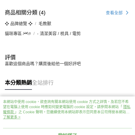
商品相關分類 (4)
查看全部
❖ 品牌總覽 ❖
毛教獸
貓咪專區 /•᷅‎‎•᷄\୭
‐ 清潔美容 / 梳具 / 電剪
評價
喜歡這個商品嗎？購買後給他一個好評吧
本分類熱銷
全站排行
本網站中使用 cookie，欲查詢有關本網站使用 cookie 方式之詳情，及若您不希
熱門標籤
望在電腦上使用 cookie 時應如何變更電腦的 cookie 設定，請參閱本網站「
隱私
權條款
」之 Cookie 聲明。您繼續使用本網站即表示您同意本公司得按本網站使
用條款之 Cookie 聲明使用 cookie。
了解更多 >