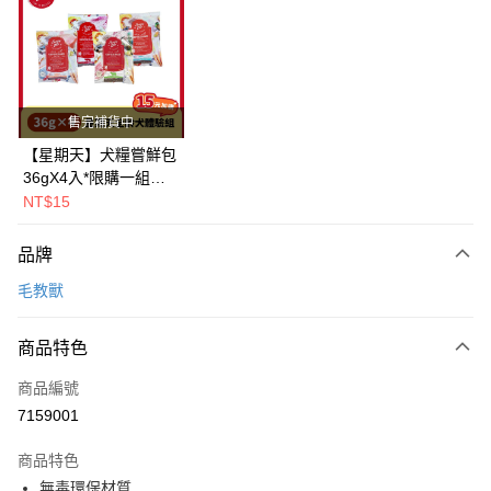
LINE Pay
Apple Pay
街口支付
售完補貨中
悠遊付
【星期天】犬糧嘗鮮包
36gX4入*限購一組｜
Google Pay
鱈+鮭+牛+羊（效期
NT$15
2026.11）
全盈+PAY
品牌
AFTEE先享後付
毛教獸
相關說明
【關於「AFTEE先享後付」】
ATM付款
AFTEE先享後付是「在收到商品之後才付款」的支付方式。 讓您購物簡單
商品特色
便利好安心！
１．簡單：不需註冊會員、不需綁卡、不需儲值。
運送方式
商品編號
２．便利：只要手機號碼，簡訊認證，即可結帳。
7159001
３．安心：先確認商品／服務後，再付款。
全家取貨付款
每筆NT$80，滿NT$2,000(含以上)免運費
【「AFTEE先享後付」結帳流程】
商品特色
１．於結帳方式選擇「AFTEE先享後付」後，將跳轉至「AFTEE先享後付」
無毒環保材質