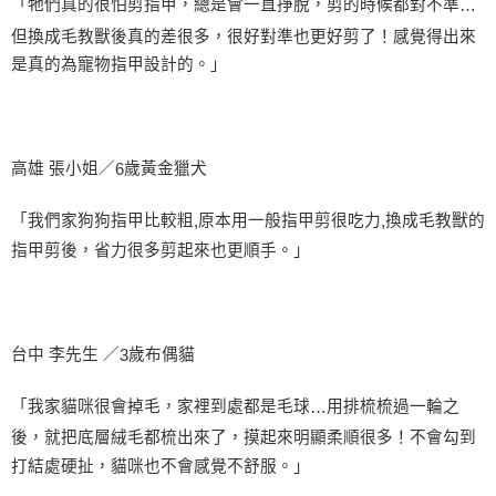
「牠們真的很怕剪指甲，總是會一直掙脫，剪的時候都對不準
…
但換成毛教獸後真的差很多，很好對準也更好剪了！感覺得出來
是真的為寵物指甲設計的。」
高雄 張小姐／
歲黃金獵犬
6
「我們家狗狗指甲比較粗
原本用一般指甲剪很吃力
換成毛教獸的
,
,
指甲剪後，省力很多剪起來也更順手。」
台中 李先生 ／
歲布偶貓
3
「我家貓咪很會掉毛，家裡到處都是毛球
用排梳梳過一輪之
…
後，就把底層絨毛都梳出來了，摸起來明顯柔順很多！不會勾到
打結處硬扯，貓咪也不會感覺不舒服。」