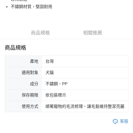
付款後全家取貨
結帳頁面，進行簡訊認證並確認金額後，即可完成結帳。
不鏽鋼材質，堅固耐用
２．訂單成立數日內，您將收到繳費通知簡訊。
每筆NT$80，滿NT$299(含以上)免運費
３．收到繳費通知簡訊後14天內，點擊此簡訊中的連結，可透過四大超商／
ATM／網路銀行／等多元方式進行付款，方視為交易完成。
7-11取貨付款
※ 請注意：結帳手續完成當下不需立刻繳費，但若您需要取消訂單，請聯絡
每筆NT$80，滿NT$299(含以上)免運費
購買商品的店家。未經商家同意取消之訂單仍視為有效，需透過AFTEE先享
商品規格
相關推薦
後付繳納相關費用。
付款後7-11取貨
※ 交易是否成功請以「AFTEE先享後付 」之結帳頁面顯示為準，若有關於
是否繳費成功／繳費後需取消欲退款等相關疑問，請聯繫「AFTEE先享後付
每筆NT$80，滿NT$299(含以上)免運費
商品規格
客戶支援中心」
https://netprotections.freshdesk.com/support/home
一般宅配
【注意事項】
產地
台灣
１．透過由恩沛科技股份有限公司提供之「AFTEE先享後付」服務完成之交
每筆NT$100，滿NT$2,000(含以上)免運費
易，需依本服務之必要範圍內提供個人資料，並將交易相關給付款項請求債
適用對象
犬貓
權轉讓予恩沛科技股份有限公司。
大型貨運
２．關於個人資料處理事宜，請瀏覽以下網址：
成分
不鏽鋼、PP
每筆NT$300
https://aftee.tw/terms/#terms3
３．未成年的使用者請事先徵得法定代理人或監護人之同意方可使用
保存期限
依包裝標示
宅配-離島
「AFTEE先享後付」，若未經同意申辦者引起之損失，本公司不負相關責
任。
每筆NT$180
使用方式
順著寵物的毛流梳理，讓毛髮維持整潔亮麗
４．使用「AFTEE先享後付」時，將依據個別帳號之用戶狀況，依本公司即
時審查核予不同之上限額度；若仍有額度不足之情形，本公司將視審查結果
請求用戶進行身份認證。
客服
５．嚴禁一人註冊多個帳號或使用他人資訊註冊。若發現惡意使用之情形，
恩沛科技股份有限公司將有權停止該用戶之使用額度並採取法律行動。