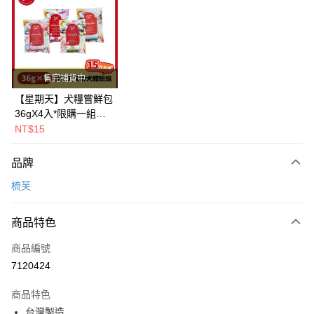
LINE Pay
Apple Pay
街口支付
售完補貨中
悠遊付
【星期天】犬糧嘗鮮包
36gX4入*限購一組｜
Google Pay
鱈+鮭+牛+羊（效期
NT$15
2026.11）
全盈+PAY
品牌
AFTEE先享後付
梳芙
相關說明
【關於「AFTEE先享後付」】
ATM付款
AFTEE先享後付是「在收到商品之後才付款」的支付方式。 讓您購物簡單
商品特色
便利好安心！
１．簡單：不需註冊會員、不需綁卡、不需儲值。
運送方式
商品編號
２．便利：只要手機號碼，簡訊認證，即可結帳。
7120424
３．安心：先確認商品／服務後，再付款。
全家取貨付款
每筆NT$80，滿NT$299(含以上)免運費
【「AFTEE先享後付」結帳流程】
商品特色
１．於結帳方式選擇「AFTEE先享後付」後，將跳轉至「AFTEE先享後付」
台灣製造