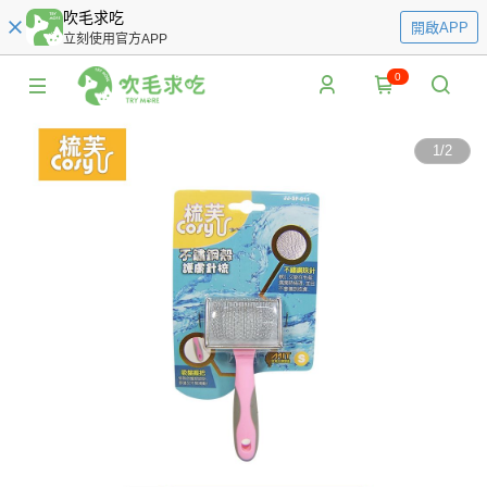
吹毛求吃
開啟APP
立刻使用官方APP
0
1
/
2