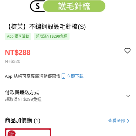
【梳芙】不鏽鋼殼護毛針梳(S)
App 獨享活動
超取滿NT$299免運
NT$288
NT$320
App 結帳可享專屬活動優惠價
立即下載
付款與運送方式
超取滿NT$299免運
付款方式
信用卡一次付款
商品加價購 (1)
查看全部
超商取貨付款