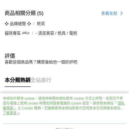
商品相關分類 (5)
查看全部
❖ 品牌總覽 ❖
梳芙
貓咪專區 /•᷅‎‎•᷄\୭
‐ 清潔美容 / 梳具 / 電剪
評價
喜歡這個商品嗎？購買後給他一個好評吧
本分類熱銷
全站排行
本網站中使用 cookie，欲查詢有關本網站使用 cookie 方式之詳情，及若您不希
熱門標籤
望在電腦上使用 cookie 時應如何變更電腦的 cookie 設定，請參閱本網站「
隱私
權條款
」之 Cookie 聲明。您繼續使用本網站即表示您同意本公司得按本網站使
用條款之 Cookie 聲明使用 cookie。
了解更多 >