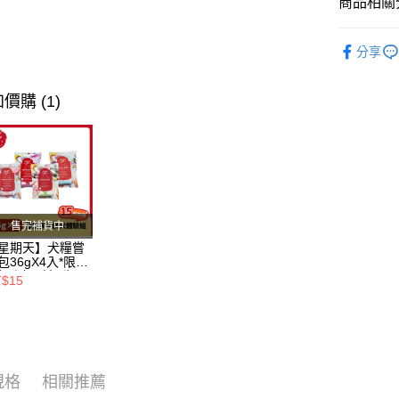
全盈+PAY
商品相關分
AFTEE先
❖ 品牌總
分享
相關說明
貓咪專區 /•᷅‎‎
【關於「A
ATM付款
AFTEE
狗狗專區 ੯‧̀
價購 (1)
便利好安
１．簡單
❥ 鼠兔專
２．便利
運送方式
❖ 產品類
３．安心
全家取貨
【「AFT
每筆NT$8
１．於結帳
付」結帳
售完補貨中
付款後全
２．訂單
星期天】犬糧嘗
３．收到繳
每筆NT$8
包36gX4入*限購
／ATM／
組｜鱈+鮭+牛
T$15
※ 請注意
羊（效期
7-11取貨
絡購買商品
26.11）
先享後付
每筆NT$8
※ 交易是
是否繳費成
付款後7-1
付客戶支
每筆NT$8
規格
相關推薦
【注意事