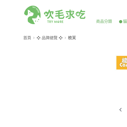
商品分類
𒊹
首頁
❖ 品牌總覽 ❖
梳芙