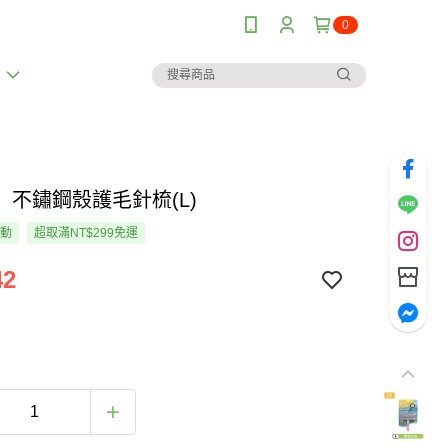
0
薦
】不鏽鋼殼護毛針梳(L)
活動
超取滿NT$299免運
42