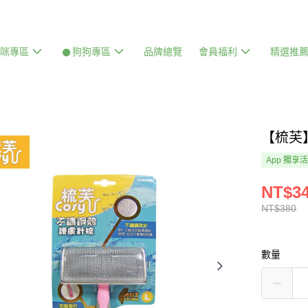
貓咪專區
𒊹狗狗專區
品牌總覽
會員福利
精選推
【梳芙
App 獨享
NT$3
NT$380
數量