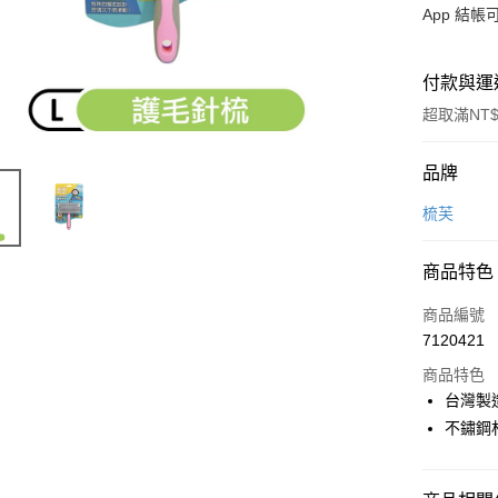
App 結
付款與運
超取滿NT$
付款方式
品牌
信用卡一
梳芙
超商取貨
商品特色
LINE Pay
商品編號
Apple Pay
7120421
商品特色
街口支付
台灣製
悠遊付
不鏽鋼
Google Pa