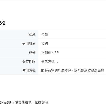
一般宅配
１．透過由
交易，需
每筆NT$1
求債權轉
２．關於
大型貨運
https://aft
規格
每筆NT$3
３．未成
「AFTE
宅配-離島
任。
產地
台灣
４．使用「
每筆NT$1
即時審查
適用對象
犬貓
結果請求
５．嚴禁
成分
不鏽鋼、PP
形，恩沛
動。
保存期限
依包裝標示
使用方式
順著寵物的毛流梳理，讓毛髮維持整潔亮麗
個商品嗎？購買後給他一個好評吧