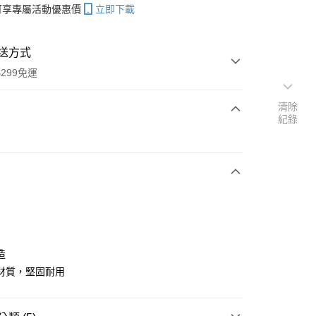
帳可享專屬活動優惠價
立即下載
送方式
299免運
清除
紀錄
次付款
付款
造
材質，堅固耐用
y