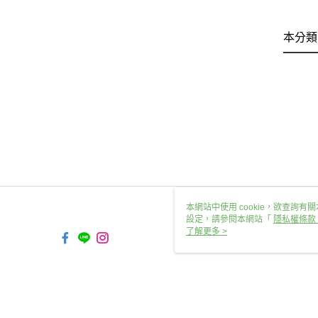
本分類
本網站中使用 cookie，欲查詢有關
設定，請參閱本網站「
隱私權條款
使用 cookie。
了解更多 >