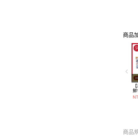
商品加
【
鮮
一
N
+
20
商品