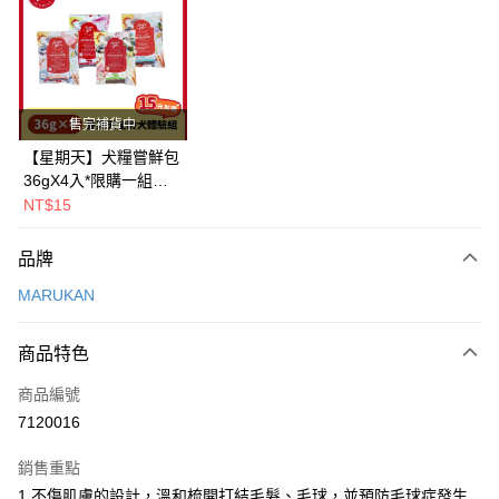
LINE Pay
Apple Pay
街口支付
售完補貨中
悠遊付
【星期天】犬糧嘗鮮包
36gX4入*限購一組｜
Google Pay
鱈+鮭+牛+羊（效期
NT$15
2026.11）
全盈+PAY
品牌
AFTEE先享後付
MARUKAN
相關說明
【關於「AFTEE先享後付」】
ATM付款
AFTEE先享後付是「在收到商品之後才付款」的支付方式。 讓您購物簡單
商品特色
便利好安心！
１．簡單：不需註冊會員、不需綁卡、不需儲值。
運送方式
商品編號
２．便利：只要手機號碼，簡訊認證，即可結帳。
7120016
３．安心：先確認商品／服務後，再付款。
全家取貨付款
每筆NT$80，滿NT$2,000(含以上)免運費
【「AFTEE先享後付」結帳流程】
銷售重點
１．於結帳方式選擇「AFTEE先享後付」後，將跳轉至「AFTEE先享後付」
1.不傷肌膚的設計，溫和梳開打結毛髮、毛球，並預防毛球症發生