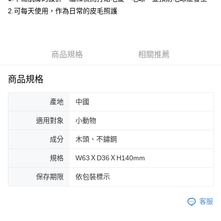
付款後全家取貨
結帳頁面，進行簡訊認證並確認金額後，即可完成結帳。
2.可每天使用，作為日常的皮毛照護
２．訂單成立數日內，您將收到繳費通知簡訊。
每筆NT$80，滿NT$2,000(含以上)免運費
３．收到繳費通知簡訊後14天內，點擊此簡訊中的連結，可透過四大超商／
ATM／網路銀行／等多元方式進行付款，方視為交易完成。
7-11取貨付款
※ 請注意：結帳手續完成當下不需立刻繳費，但若您需要取消訂單，請聯絡
每筆NT$80，滿NT$2,000(含以上)免運費
購買商品的店家。未經商家同意取消之訂單仍視為有效，需透過AFTEE先享
商品規格
相關推薦
後付繳納相關費用。
付款後7-11取貨
※ 交易是否成功請以「AFTEE先享後付 」之結帳頁面顯示為準，若有關於
是否繳費成功／繳費後需取消欲退款等相關疑問，請聯繫「AFTEE先享後付
每筆NT$80，滿NT$2,000(含以上)免運費
商品規格
客戶支援中心」
https://netprotections.freshdesk.com/support/home
一般宅配
【注意事項】
產地
中國
１．透過由恩沛科技股份有限公司提供之「AFTEE先享後付」服務完成之交
每筆NT$100，滿NT$2,000(含以上)免運費
易，需依本服務之必要範圍內提供個人資料，並將交易相關給付款項請求債
適用對象
小動物
權轉讓予恩沛科技股份有限公司。
大型貨運
２．關於個人資料處理事宜，請瀏覽以下網址：
成分
木頭、不鏽鋼
每筆NT$300
https://aftee.tw/terms/#terms3
３．未成年的使用者請事先徵得法定代理人或監護人之同意方可使用
規格
W63ＸD36ＸH140mm
宅配-離島
「AFTEE先享後付」，若未經同意申辦者引起之損失，本公司不負相關責
任。
每筆NT$180
保存期限
依包裝標示
４．使用「AFTEE先享後付」時，將依據個別帳號之用戶狀況，依本公司即
時審查核予不同之上限額度；若仍有額度不足之情形，本公司將視審查結果
請求用戶進行身份認證。
客服
５．嚴禁一人註冊多個帳號或使用他人資訊註冊。若發現惡意使用之情形，
恩沛科技股份有限公司將有權停止該用戶之使用額度並採取法律行動。