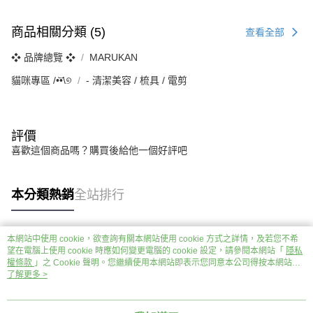
商品相關分類 (5)
查看全部
❖ 品牌總覽 ❖
MARUKAN
貓咪專區 /•᷅‎‎•᷄\୭
‐ 清潔美容 / 梳具 / 電剪
評價
喜歡這個商品嗎？購買後給他一個好評吧
本分類熱銷
全站排行
本網站中使用 cookie，欲查詢有關本網站使用 cookie 方式之詳情，及若您不希
熱門標籤
望在電腦上使用 cookie 時應如何變更電腦的 cookie 設定，請參閱本網站「
隱私
權條款
」之 Cookie 聲明。您繼續使用本網站即表示您同意本公司得按本網站使
用條款之 Cookie 聲明使用 cookie。
了解更多 >