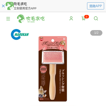
吹毛求吃
開啟APP
立刻使用官方APP
0
1
/
2