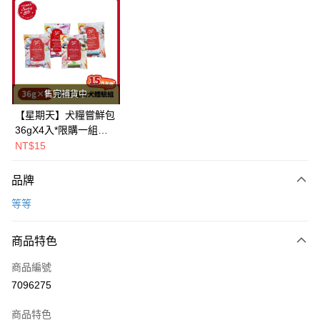
超商取貨付款
LINE Pay
Apple Pay
街口支付
售完補貨中
悠遊付
【星期天】犬糧嘗鮮包
36gX4入*限購一組｜
Google Pay
鱈+鮭+牛+羊（效期
NT$15
2026.11）
全盈+PAY
品牌
AFTEE先享後付
等等
相關說明
【關於「AFTEE先享後付」】
ATM付款
AFTEE先享後付是「在收到商品之後才付款」的支付方式。 讓您購物簡單
商品特色
便利好安心！
１．簡單：不需註冊會員、不需綁卡、不需儲值。
運送方式
商品編號
２．便利：只要手機號碼，簡訊認證，即可結帳。
7096275
３．安心：先確認商品／服務後，再付款。
全家取貨付款
每筆NT$80，滿NT$2,000(含以上)免運費
【「AFTEE先享後付」結帳流程】
商品特色