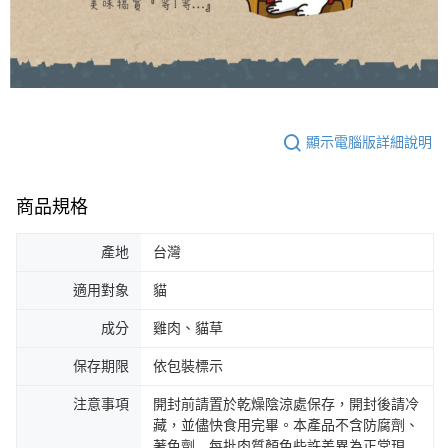
顯示電腦版詳細說明
商品規格
產地
台灣
適用對象
貓
成分
雞肉、貓草
保存期限
依包裝標示
注意事項
開封前請置於乾燥陰涼處保存，開封後請冷
藏，並儘快食用完畢。本產品不含防腐劑、
著色劑…每批肉質顏色些許差異為正常現