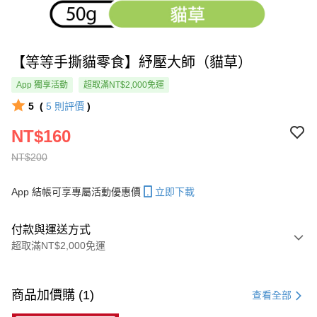
【等等手撕貓零食】紓壓大師（貓草）
App 獨享活動
超取滿NT$2,000免運
5
(
5
則評價
)
NT$160
NT$200
App 結帳可享專屬活動優惠價
立即下載
付款與運送方式
超取滿NT$2,000免運
付款方式
信用卡一次付款
商品加價購 (1)
查看全部