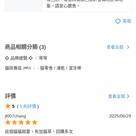
象，請安心餵食。
客服
商品相關分類 (3)
查看全部
❖ 品牌總覽 ❖
等等
貓咪專區 /•᷅‎‎•᷄\୭
‐ 貓零食 / 凍乾 / 潔牙棒
評價
查看全部
5
(
5
則評價
)
jf007chang
2025/06/29
這個貓貓超愛，有加貓草，回購多次