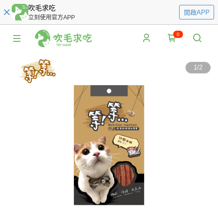
吹毛求吃
開啟APP
立刻使用官方APP
0
1
/
2