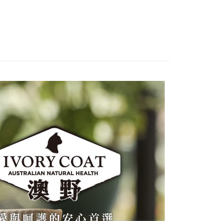
項】
恩沛科技股份有限公司提供之「AFTEE先享後付」服務完成之
依本服務之必要範圍內提供個人資料，並將交易相關給付款項請
00，滿NT$2,000(含以上)免運費
讓予恩沛科技股份有限公司。
個人資料處理事宜，請瀏覽以下網址：
ee.tw/terms/#terms3
00
年的使用者請事先徵得法定代理人或監護人之同意方可使用
E先享後付」，若未經同意申辦者引起之損失，本公司不負相關責
AFTEE先享後付」時，將依據個別帳號之用戶狀況，依本公司
80
核予不同之上限額度；若仍有額度不足之情形，本公司將視審查
用戶進行身份認證。
一人註冊多個帳號或使用他人資訊註冊。若發現惡意使用之情
科技股份有限公司將有權停止該用戶之使用額度並採取法律行