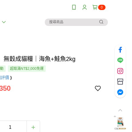
0
薦
】無穀成貓糧｜海魚+鮭魚2kg
活動
超取滿NT$2,000免運
則評價
)
350