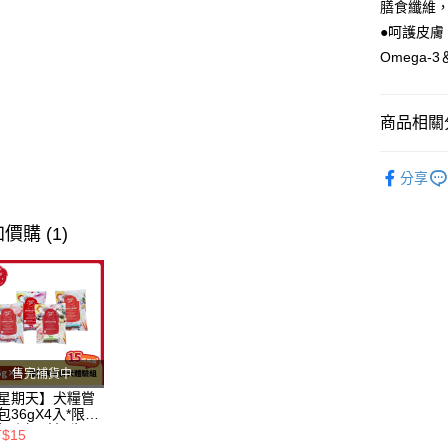
膳食纖維
全盈+PAY
●呵護皮膚
Omega-3
AFTEE先
相關說明
【關於「A
ATM付款
AFTEE
商品相關分
便利好安
１．簡單
❖ 品牌總
２．便利
分享
運送方式
３．安心
❖ 產品類
全家取貨
貓咪專區 /•᷅‎‎
【「AFT
價購 (1)
每筆NT$8
１．於結帳
付」結帳
付款後全
２．訂單
３．收到繳
每筆NT$8
／ATM／
※ 請注意
7-11取貨
絡購買商品
先享後付
每筆NT$8
售完補貨中
※ 交易是
星期天】犬糧嘗
是否繳費成
付款後7-1
包36gX4入*限購
付客戶支
組｜鱈+鮭+牛
T$15
每筆NT$8
羊（效期