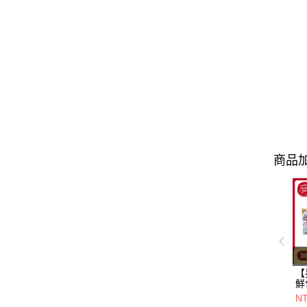
商品加
【
鮮
一
N
+