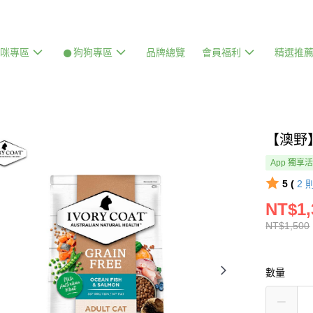
貓咪專區
𒊹狗狗專區
品牌總覽
會員福利
精選推
【澳野
App 獨享
5 (
2
NT$1,
NT$1,500
數量