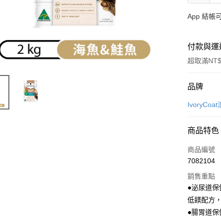
App 結
付款與運
超取滿NT$
付款方式
品牌
信用卡一
IvoryCoa
超商取貨
商品特色
LINE Pay
商品編號
Apple Pay
7082104
銷售重點
街口支付
●泌尿道保
悠遊付
低鎂配方
●腸胃道保
Google Pa