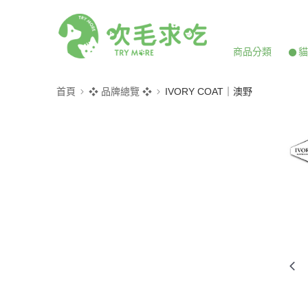
商品分類
𒊹
首頁
❖ 品牌總覽 ❖
IVORY COAT｜澳野