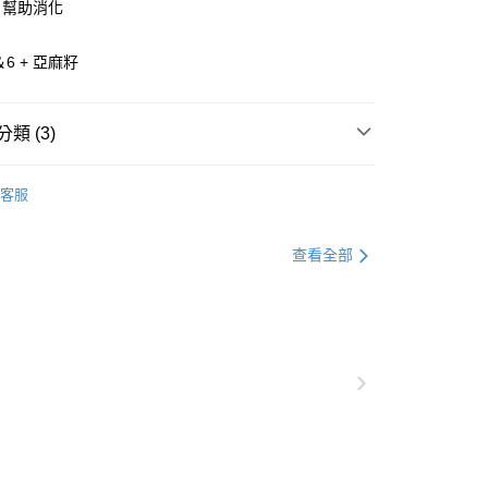
，幫助消化
＆6 + 亞麻籽
享後付
FTEE先享後付」】
先享後付是「在收到商品之後才付款」的支付方式。 讓您購物簡單
類 (3)
心！
：不需註冊會員、不需綁卡、不需儲值。
覽 ❖
IVORY COAT｜澳野
：只要手機號碼，簡訊認證，即可結帳。
客服
：先確認商品／服務後，再付款。
型 ❖
無穀飼料
付款
•᷄\୭
‐ 貓乾糧 (主食)
EE先享後付」結帳流程】
查看全部
0，滿NT$2,000(含以上)免運費
方式選擇「AFTEE先享後付」後，將跳轉至「AFTEE先享後
頁面，進行簡訊認證並確認金額後，即可完成結帳。
家取貨
成立數日內，您將收到繳費通知簡訊。
費通知簡訊後14天內，點擊此簡訊中的連結，可透過四大超商
0，滿NT$2,000(含以上)免運費
網路銀行／等多元方式進行付款，方視為交易完成。
：結帳手續完成當下不需立刻繳費，但若您需要取消訂單，請聯
付款
的店家。未經商家同意取消之訂單仍視為有效，需透過AFTEE
繳納相關費用。
0，滿NT$2,000(含以上)免運費
否成功請以「AFTEE先享後付 」之結帳頁面顯示為準，若有關於
功／繳費後需取消欲退款等相關疑問，請聯繫「AFTEE先享後
1取貨
援中心」
https://netprotections.freshdesk.com/support/home
0，滿NT$2,000(含以上)免運費