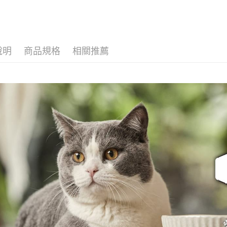
26.11）
【注意事
一般宅配
１．透過由
交易，需
每筆NT$1
求債權轉
２．關於
大型貨運
說明
商品規格
相關推薦
https://aft
每筆NT$3
３．未成
「AFTE
宅配-離島
任。
４．使用「
每筆NT$1
即時審查
結果請求
５．嚴禁
形，恩沛
動。