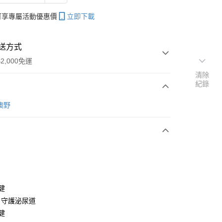
帳可享專屬活動優惠價
立即下載
送方式
2,000免運
清除
紀錄
次付款
t澳野
付款
健
，守護泌尿道
健
y