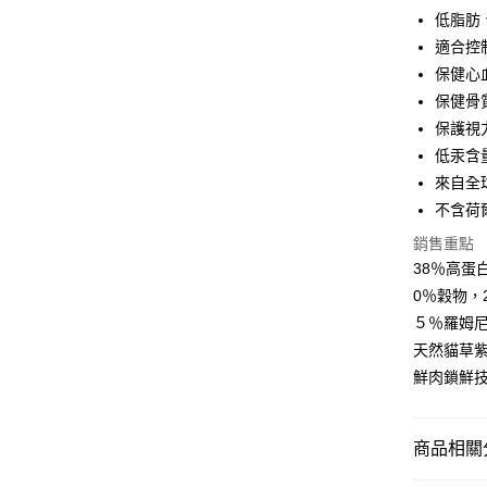
悠遊付
低脂肪
適合控
Google Pa
保健心
全盈+PAY
保健骨
保護視
AFTEE先
低汞含
相關說明
【關於「A
來自全
ATM付款
AFTEE
不含荷
便利好安
１．簡單
銷售重點
２．便利
運送方式
38％高蛋
３．安心
0％穀物，
全家取貨
【「AFT
５％羅姆
每筆NT$8
１．於結帳
天然貓草
付」結帳
付款後全
２．訂單
鮮肉鎖鮮
３．收到繳
每筆NT$8
／ATM／
※ 請注意
7-11取貨
商品相關分
絡購買商品
先享後付
每筆NT$8