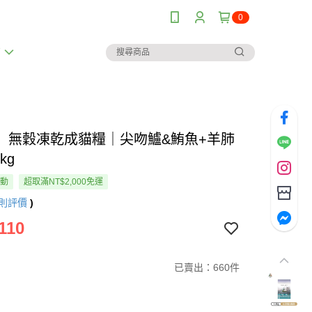
0
薦
】無穀凍乾成貓糧｜尖吻鱸&鮪魚+羊肺
kg
活動
超取滿NT$2,000免運
則評價
)
110
已賣出：660件