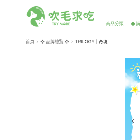
商品分類
𒊹
首頁
❖ 品牌總覽 ❖
TRILOGY｜奇境