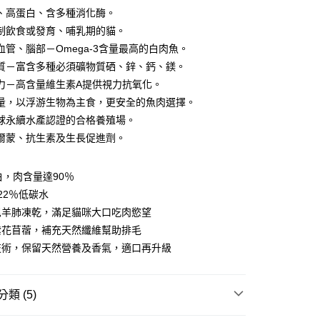
、高蛋白、含多種消化酶。
制飲食或發育、哺乳期的貓。
y
血管、腦部－Omega-3含量最高的白肉魚。
質－富含多種必須礦物質硒、鋅、鈣、鎂。
力－高含量維生素A提供視力抗氧化。
享後付
量，以浮游生物為主食，更安全的魚肉選擇。
FTEE先享後付」】
球永續水產認證的合格養殖場。
先享後付是「在收到商品之後才付款」的支付方式。 讓您購物簡單
爾蒙、抗生素及生長促進劑。
心！
：不需註冊會員、不需綁卡、不需儲值。
：只要手機號碼，簡訊認證，即可結帳。
白，肉含量達90％
：先確認商品／服務後，再付款。
22％低碳水
付款
EE先享後付」結帳流程】
尼羊肺凍乾，滿足貓咪大口吃肉慾望
0，滿NT$2,000(含以上)免運費
方式選擇「AFTEE先享後付」後，將跳轉至「AFTEE先享後
紫花苜蓿，補充天然纖維幫助排毛
頁面，進行簡訊認證並確認金額後，即可完成結帳。
家取貨
成立數日內，您將收到繳費通知簡訊。
技術，保留天然營養及香氣，適口再升級
費通知簡訊後14天內，點擊此簡訊中的連結，可透過四大超商
0，滿NT$2,000(含以上)免運費
網路銀行／等多元方式進行付款，方視為交易完成。
：結帳手續完成當下不需立刻繳費，但若您需要取消訂單，請聯
付款
類 (5)
的店家。未經商家同意取消之訂單仍視為有效，需透過AFTEE
繳納相關費用。
0，滿NT$2,000(含以上)免運費