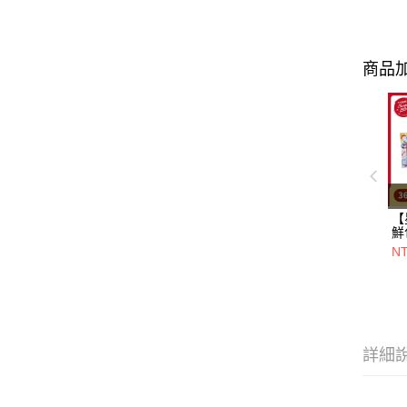
商品加
【
鮮
一
N
+
20
詳細