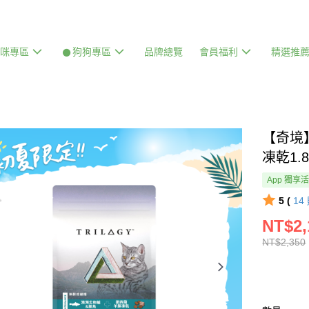
貓咪專區
𒊹狗狗專區
品牌總覽
會員福利
精選推
【奇境
凍乾1.8
App 獨享
5 (
14
NT$2,
NT$2,350