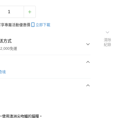
帳可享專屬活動優惠價
立即下載
清除
送方式
紀錄
2,000免運
次付款
Y奇境
付款
一使用澳洲尖吻鱸的貓糧。