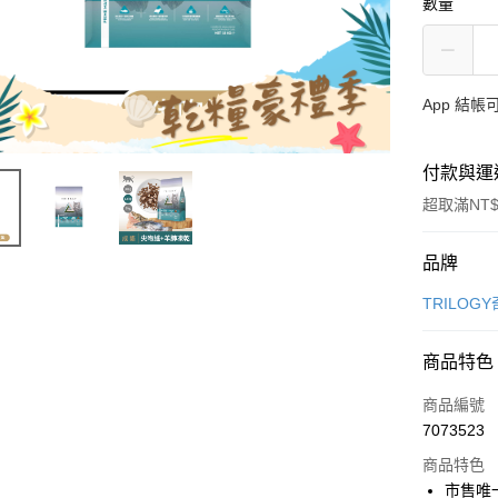
數量
App 結
付款與運
超取滿NT$
付款方式
品牌
信用卡一
TRILOG
超商取貨
商品特色
LINE Pay
商品編號
Apple Pay
7073523
商品特色
街口支付
市售唯