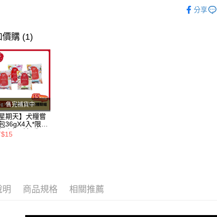
❖ 品牌總
※ 交易是
分享
是否繳費成
付款後7-1
❖ 產品類
付客戶支
每筆NT$8
貓咪專區 /•᷅‎‎
價購 (1)
【注意事
一般宅配
１．透過由
貓咪專區 /•᷅‎‎
交易，需
每筆NT$1
求債權轉
奇境乾糧 ➤
２．關於
大型貨運
https://aft
每筆NT$3
３．未成
「AFTE
宅配-離島
售完補貨中
任。
４．使用「
星期天】犬糧嘗
每筆NT$1
即時審查
包36gX4入*限購
組｜鱈+鮭+牛
結果請求
T$15
羊（效期
５．嚴禁
26.11）
形，恩沛
動。
說明
商品規格
相關推薦