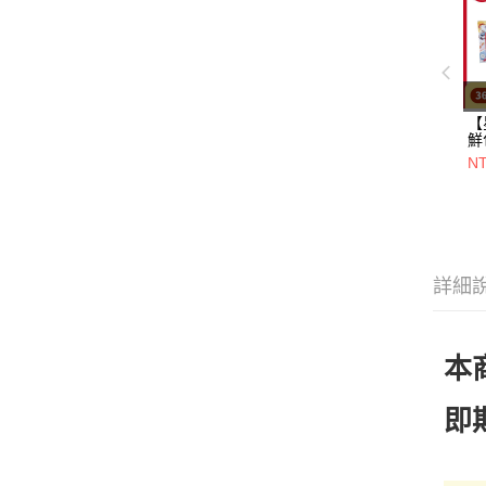
【
鮮
一
N
+
20
詳細
本
即