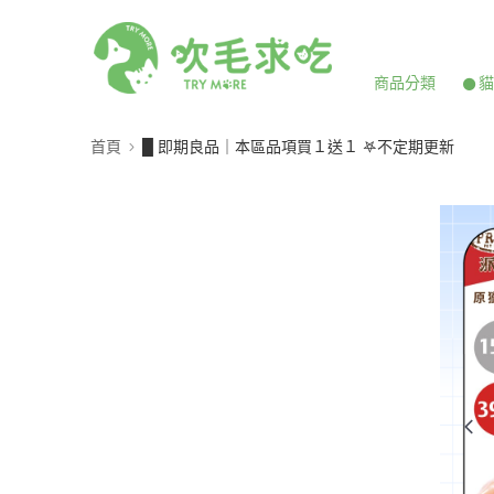
商品分類
𒊹
首頁
█ 即期良品｜本區品項買１送１ 𖤐不定期更新