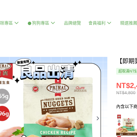
貓咪專區
𒊹狗狗專區
品牌總覽
會員福利
精選推
【即期
超取滿NT$
NT$2,
NT$4,800
內含以下