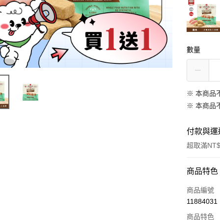
數量
※ 本商品
※ 本商品
付款與運
超取滿NT$
付款方式
商品特色
信用卡一
商品編號
11884031
超商取貨
商品特色