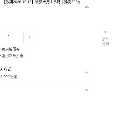
【效期2026.10.15】派莫犬用主食磚｜雞肉396g
x1
清除
紀錄
不適用折價券
不適用點數折抵
送方式
2,000免運
次付款
付款