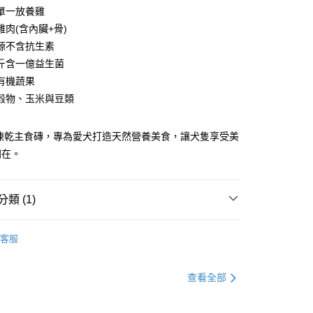
單一放養雞
雞肉(含內臟+骨)
源不含抗生素
斤含一億益生菌
有機蔬果
穀物、玉米與豆類
y
用凍乾主食磚，專為愛犬打造天然營養美食，讓犬隻享受美
同在。
享後付
FTEE先享後付」】
類 (1)
先享後付是「在收到商品之後才付款」的支付方式。 讓您購物簡單
心！
品｜本區品項買１送１ 𖤐不定期更新
：不需註冊會員、不需綁卡、不需儲值。
客服
：只要手機號碼，簡訊認證，即可結帳。
：先確認商品／服務後，再付款。
付款
查看全部
EE先享後付」結帳流程】
0，滿NT$2,000(含以上)免運費
方式選擇「AFTEE先享後付」後，將跳轉至「AFTEE先享後
頁面，進行簡訊認證並確認金額後，即可完成結帳。