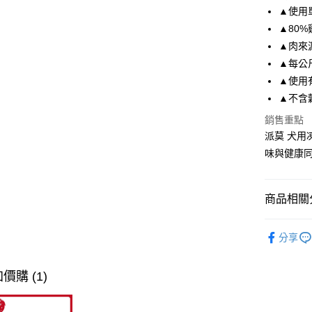
LINE Pay
▲使用
▲80%
Apple Pay
▲肉來
街口支付
▲每公
▲使用
悠遊付
▲不含
Google Pa
銷售重點
全盈+PAY
派莫 犬
味與健康
AFTEE先
相關說明
【關於「A
商品相關分
ATM付款
AFTEE
便利好安
█ 即期良
１．簡單
分享
２．便利
運送方式
３．安心
全家取貨
價購 (1)
【「AFT
每筆NT$8
１．於結帳
付」結帳