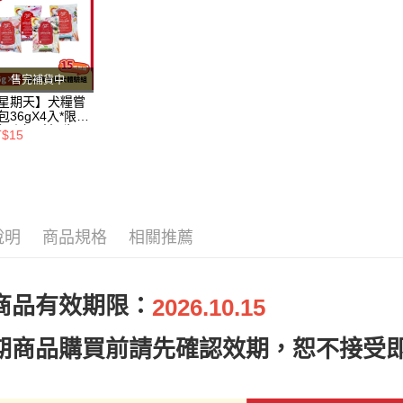
付款後全
２．訂單
３．收到繳
每筆NT$8
／ATM／
※ 請注意
7-11取貨
絡購買商品
售完補貨中
先享後付
每筆NT$8
星期天】犬糧嘗
※ 交易是
包36gX4入*限購
是否繳費成
付款後7-1
組｜鱈+鮭+牛
T$15
付客戶支
羊（效期
每筆NT$8
26.11）
【注意事
一般宅配
１．透過由
交易，需
每筆NT$1
求債權轉
２．關於
說明
商品規格
相關推薦
大型貨運
https://aft
每筆NT$3
３．未成
「AFTE
宅配-離島
任。
商品有效期限：
2026.10.15
４．使用「
每筆NT$1
即時審查
期商品購買前請先確認效期，恕不接受
結果請求
５．嚴禁
形，恩沛
動。