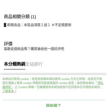
商品相關分類 (1)
█ 即期良品｜本區品項買１送１ 𖤐不定期更新
評價
喜歡這個商品嗎？購買後給他一個好評吧
本分類熱銷
全站排行
本網站中使用 cookie，欲查詢有關本網站使用 cookie 方式之詳情，及若您不希
熱門標籤
望在電腦上使用 cookie 時應如何變更電腦的 cookie 設定，請參閱本網站「
隱私
權條款
」之 Cookie 聲明。您繼續使用本網站即表示您同意本公司得按本網站使
用條款之 Cookie 聲明使用 cookie。
了解更多 >
我知道了