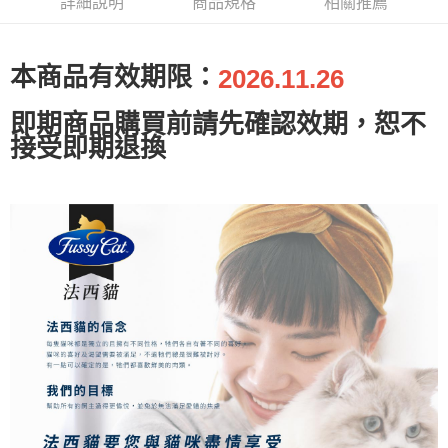
詳細說明
商品規格
相關推薦
一般宅配
【注意事項】
１．透過由恩沛科技股份有限公司提供之「AFTEE先享後付」服務完成之交
每筆NT$100，滿NT$2,000(含以上)免運費
易，需依本服務之必要範圍內提供個人資料，並將交易相關給付款項請求債
權轉讓予恩沛科技股份有限公司。
大型貨運
本商品有效期限：
2026.11.26
２．關於個人資料處理事宜，請瀏覽以下網址：
每筆NT$300
https://aftee.tw/terms/#terms3
即期商品購買前請先確認效期，恕不
３．未成年的使用者請事先徵得法定代理人或監護人之同意方可使用
宅配-離島
「AFTEE先享後付」，若未經同意申辦者引起之損失，本公司不負相關責
接受即期退換
任。
每筆NT$180
４．使用「AFTEE先享後付」時，將依據個別帳號之用戶狀況，依本公司即
時審查核予不同之上限額度；若仍有額度不足之情形，本公司將視審查結果
請求用戶進行身份認證。
５．嚴禁一人註冊多個帳號或使用他人資訊註冊。若發現惡意使用之情形，
恩沛科技股份有限公司將有權停止該用戶之使用額度並採取法律行動。