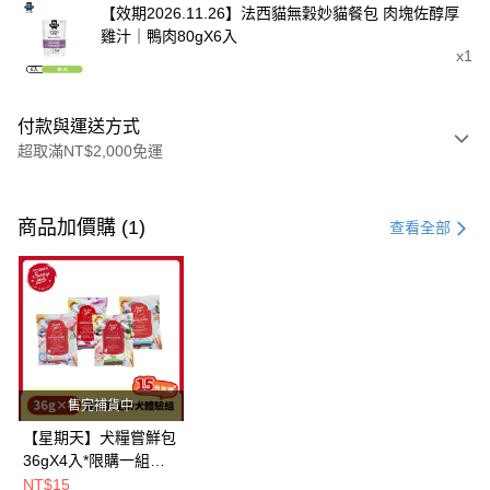
【效期2026.11.26】法西貓無穀妙貓餐包 肉塊佐醇厚
雞汁｜鴨肉80gX6入
x1
付款與運送方式
超取滿NT$2,000免運
付款方式
信用卡一次付款
商品加價購 (1)
查看全部
超商取貨付款
LINE Pay
Apple Pay
街口支付
售完補貨中
悠遊付
【星期天】犬糧嘗鮮包
36gX4入*限購一組｜
Google Pay
鱈+鮭+牛+羊（效期
NT$15