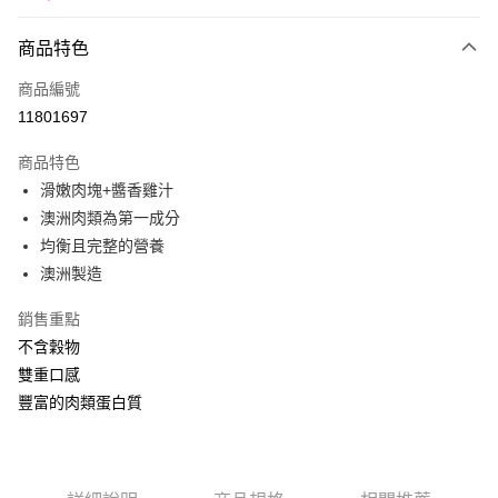
2026.11）
全盈+PAY
商品特色
AFTEE先享後付
相關說明
商品編號
【關於「AFTEE先享後付」】
11801697
ATM付款
AFTEE先享後付是「在收到商品之後才付款」的支付方式。 讓您購物簡單
便利好安心！
商品特色
１．簡單：不需註冊會員、不需綁卡、不需儲值。
運送方式
滑嫩肉塊+醬香雞汁
２．便利：只要手機號碼，簡訊認證，即可結帳。
３．安心：先確認商品／服務後，再付款。
澳洲肉類為第一成分
全家取貨付款
均衡且完整的營養
每筆NT$80，滿NT$2,000(含以上)免運費
【「AFTEE先享後付」結帳流程】
１．於結帳方式選擇「AFTEE先享後付」後，將跳轉至「AFTEE先享後付」
澳洲製造
付款後全家取貨
結帳頁面，進行簡訊認證並確認金額後，即可完成結帳。
２．訂單成立數日內，您將收到繳費通知簡訊。
銷售重點
每筆NT$80，滿NT$2,000(含以上)免運費
３．收到繳費通知簡訊後14天內，點擊此簡訊中的連結，可透過四大超商／
不含穀物
ATM／網路銀行／等多元方式進行付款，方視為交易完成。
7-11取貨付款
※ 請注意：結帳手續完成當下不需立刻繳費，但若您需要取消訂單，請聯絡
雙重口感
每筆NT$80，滿NT$2,000(含以上)免運費
購買商品的店家。未經商家同意取消之訂單仍視為有效，需透過AFTEE先享
豐富的肉類蛋白質
後付繳納相關費用。
付款後7-11取貨
※ 交易是否成功請以「AFTEE先享後付 」之結帳頁面顯示為準，若有關於
是否繳費成功／繳費後需取消欲退款等相關疑問，請聯繫「AFTEE先享後付
每筆NT$80，滿NT$2,000(含以上)免運費
客戶支援中心」
https://netprotections.freshdesk.com/support/home