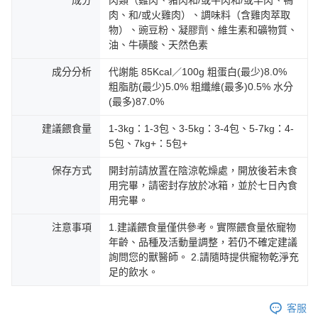
成分
肉類（雞肉、豬肉和/或牛肉和/或羊肉、鴨
肉、和/或火雞肉）、調味料（含雞肉萃取
物）、豌豆粉、凝膠劑、維生素和礦物質、
油、牛磺酸、天然色素
成分分析
代謝能 85Kcal／100g 粗蛋白(最少)8.0%
粗脂肪(最少)5.0% 粗纖維(最多)0.5% 水分
(最多)87.0%
建議餵食量
1-3kg：1-3包、3-5kg：3-4包、5-7kg：4-
5包、7kg+：5包+
保存方式
開封前請放置在陰涼乾燥處，開放後若未食
用完畢，請密封存放於冰箱，並於七日內食
用完畢。
注意事項
1.建議餵食量僅供參考。實際餵食量依寵物
年齡、品種及活動量調整，若仍不確定建議
詢問您的獸醫師。 2.請隨時提供寵物乾淨充
足的飲水。
客服