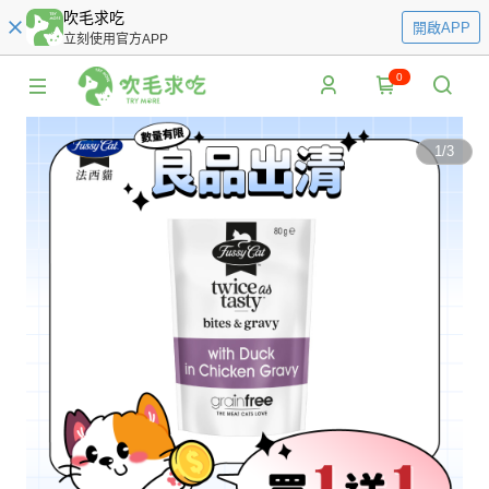
吹毛求吃
開啟APP
立刻使用官方APP
0
1
/
3