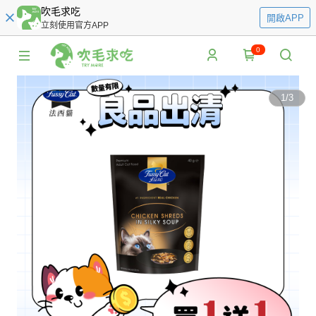
吹毛求吃
開啟APP
立刻使用官方APP
0
1
/
3