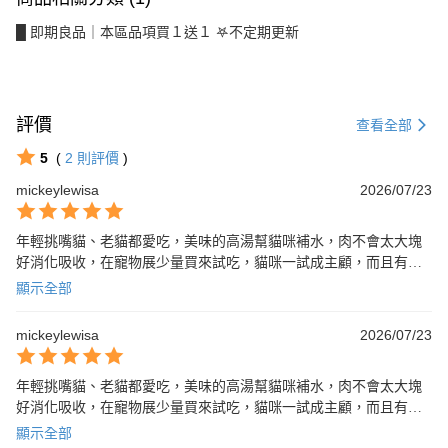
█ 即期良品｜本區品項買１送１ 𖤐不定期更新
評價
查看全部
5
(
2
則評價
)
mickeylewisa
2026/07/23
年輕挑嘴貓、老貓都愛吃，美味的高湯幫貓咪補水，肉不會太大塊
好消化吸收，在寵物展少量買來試吃，貓咪一試成主顧，而且有多
種口感可以選（晶凍肉片、肉泥醬、碎肉塊）增加新鮮感不容易吃
顯示全部
膩🙌🏻
mickeylewisa
2026/07/23
年輕挑嘴貓、老貓都愛吃，美味的高湯幫貓咪補水，肉不會太大塊
好消化吸收，在寵物展少量買來試吃，貓咪一試成主顧，而且有多
種口感可以選（晶凍肉片、肉泥醬、碎肉塊）增加新鮮感不容易吃
顯示全部