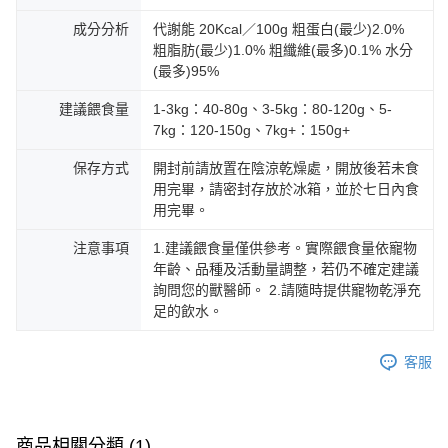
成分分析
代謝能 20Kcal／100g 粗蛋白(最少)2.0%
粗脂肪(最少)1.0% 粗纖維(最多)0.1% 水分
(最多)95%
建議餵食量
1-3kg：40-80g、3-5kg：80-120g、5-
7kg：120-150g、7kg+：150g+
保存方式
開封前請放置在陰涼乾燥處，開放後若未食
用完畢，請密封存放於冰箱，並於七日內食
用完畢。
注意事項
1.建議餵食量僅供參考。實際餵食量依寵物
年齡、品種及活動量調整，若仍不確定建議
詢問您的獸醫師。 2.請隨時提供寵物乾淨充
足的飲水。
客服
商品相關分類 (1)