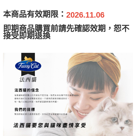
一般宅配
【注意事項】
本商品有效期限：
2026.11.06
１．透過由恩沛科技股份有限公司提供之「AFTEE先享後付」服務完成之交
每筆NT$100，滿NT$2,000(含以上)免運費
易，需依本服務之必要範圍內提供個人資料，並將交易相關給付款項請求債
即期商品購買前請先確認效期，恕不
權轉讓予恩沛科技股份有限公司。
大型貨運
２．關於個人資料處理事宜，請瀏覽以下網址：
接受即期退換
每筆NT$300
https://aftee.tw/terms/#terms3
３．未成年的使用者請事先徵得法定代理人或監護人之同意方可使用
宅配-離島
「AFTEE先享後付」，若未經同意申辦者引起之損失，本公司不負相關責
任。
每筆NT$180
４．使用「AFTEE先享後付」時，將依據個別帳號之用戶狀況，依本公司即
時審查核予不同之上限額度；若仍有額度不足之情形，本公司將視審查結果
請求用戶進行身份認證。
５．嚴禁一人註冊多個帳號或使用他人資訊註冊。若發現惡意使用之情形，
恩沛科技股份有限公司將有權停止該用戶之使用額度並採取法律行動。