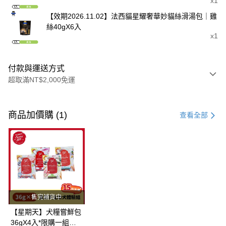
x1
【效期2026.11.02】法西貓星耀奢華妙貓絲滑湯包｜雞
絲40gX6入
x1
付款與運送方式
超取滿NT$2,000免運
付款方式
信用卡一次付款
商品加價購 (1)
查看全部
超商取貨付款
LINE Pay
Apple Pay
街口支付
售完補貨中
悠遊付
【星期天】犬糧嘗鮮包
36gX4入*限購一組｜
Google Pay