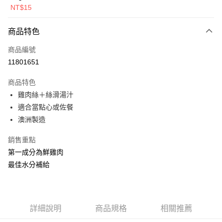
鱈+鮭+牛+羊（效期
NT$15
2026.11）
全盈+PAY
商品特色
AFTEE先享後付
相關說明
商品編號
【關於「AFTEE先享後付」】
11801651
ATM付款
AFTEE先享後付是「在收到商品之後才付款」的支付方式。 讓您購物簡單
便利好安心！
商品特色
１．簡單：不需註冊會員、不需綁卡、不需儲值。
運送方式
雞肉絲＋絲滑湯汁
２．便利：只要手機號碼，簡訊認證，即可結帳。
３．安心：先確認商品／服務後，再付款。
適合當點心或佐餐
全家取貨付款
澳洲製造
每筆NT$80，滿NT$2,000(含以上)免運費
【「AFTEE先享後付」結帳流程】
１．於結帳方式選擇「AFTEE先享後付」後，將跳轉至「AFTEE先享後付」
付款後全家取貨
銷售重點
結帳頁面，進行簡訊認證並確認金額後，即可完成結帳。
２．訂單成立數日內，您將收到繳費通知簡訊。
第一成分為鮮雞肉
每筆NT$80，滿NT$2,000(含以上)免運費
３．收到繳費通知簡訊後14天內，點擊此簡訊中的連結，可透過四大超商／
最佳水分補給
ATM／網路銀行／等多元方式進行付款，方視為交易完成。
7-11取貨付款
※ 請注意：結帳手續完成當下不需立刻繳費，但若您需要取消訂單，請聯絡
每筆NT$80，滿NT$2,000(含以上)免運費
購買商品的店家。未經商家同意取消之訂單仍視為有效，需透過AFTEE先享
後付繳納相關費用。
付款後7-11取貨
※ 交易是否成功請以「AFTEE先享後付 」之結帳頁面顯示為準，若有關於
詳細說明
商品規格
相關推薦
是否繳費成功／繳費後需取消欲退款等相關疑問，請聯繫「AFTEE先享後付
每筆NT$80，滿NT$2,000(含以上)免運費
客戶支援中心」
https://netprotections.freshdesk.com/support/home