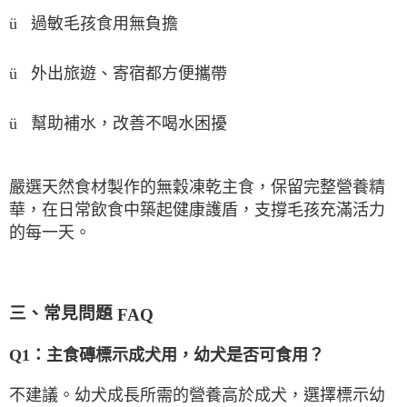
ü
過敏毛孩食用無負擔
ü
外出旅遊、寄宿都方便攜帶
幫助補水，改善不喝水困擾
ü
嚴選天然食材製作的無穀凍乾主食，保留完整營養精
華，在日常飲食中築起健康護盾，支撐毛孩充滿活力
的每一天。
三、常見問題
FAQ
Q1
：主食磚標示成犬用，幼犬是否可食用？
不建議。幼犬成長所需的營養高於成犬，選擇標示幼