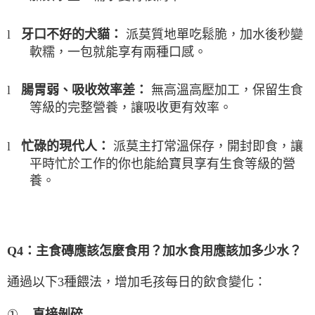
派莫質地單吃鬆脆，加水後秒變
牙口不好的犬貓：
l
軟糯，一包就能享有兩種口感。
無高溫高壓加工，保留生食
腸胃弱、吸收效率差：
l
等級的完整營養，讓吸收更有效率。
派莫主打常溫保存，開封即食，讓
忙碌的現代人：
l
平時忙於工作的你也能給寶貝享有生食等級的營
養。
Q4
：主食磚應該怎麼食用？加水食用應該加多少水？
通過以下
3
種餵法，增加毛孩每日的飲食變化：
①
直接剝碎