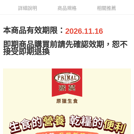
一般宅配
【注意事項】
詳細說明
商品規格
相關推薦
１．透過由恩沛科技股份有限公司提供之「AFTEE先享後付」服務完成之交
每筆NT$100，滿NT$2,000(含以上)免運費
易，需依本服務之必要範圍內提供個人資料，並將交易相關給付款項請求債
權轉讓予恩沛科技股份有限公司。
大型貨運
２．關於個人資料處理事宜，請瀏覽以下網址：
本商品有效期限：
每筆NT$300
2026.11.16
https://aftee.tw/terms/#terms3
３．未成年的使用者請事先徵得法定代理人或監護人之同意方可使用
宅配-離島
「AFTEE先享後付」，若未經同意申辦者引起之損失，本公司不負相關責
即期商品購買前請先確認效期，恕不
任。
每筆NT$180
接受即期退換
４．使用「AFTEE先享後付」時，將依據個別帳號之用戶狀況，依本公司即
時審查核予不同之上限額度；若仍有額度不足之情形，本公司將視審查結果
請求用戶進行身份認證。
５．嚴禁一人註冊多個帳號或使用他人資訊註冊。若發現惡意使用之情形，
恩沛科技股份有限公司將有權停止該用戶之使用額度並採取法律行動。