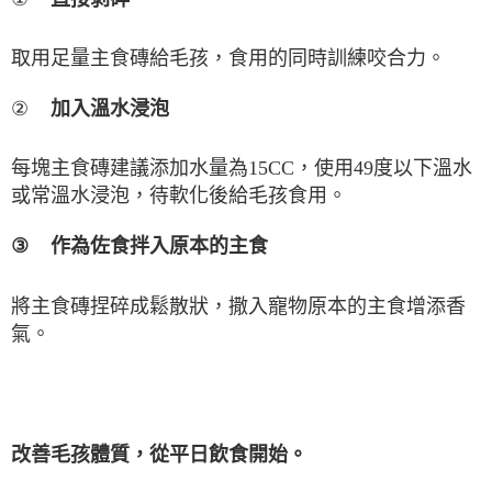
取用足量主食磚給毛孩，食用的同時訓練咬合力。
②
加入溫水浸泡
每塊主食磚建議添加水量為
15CC
，使用
49
度以下溫水
或常溫水浸泡，待軟化後給毛孩食用。
③
作為佐食拌入原本的主食
將主食磚捏碎成鬆散狀，撒入寵物原本的主食增添香
氣。
改善毛孩體質，從平日飲食開始。