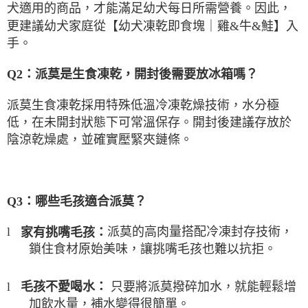
犬適用的商品，才能滿足幼犬每日所需營養。因此，
更建議幼犬家庭從【幼犬凍乾即食塊｜雞
&
牛
&
鮭】入
手。
Q2
：派莫是生食凍乾，開封後需要放冰箱嗎？
派莫生食凍乾採用特殊低溫冷凍乾燥技術，水分極
低，在未開封狀態下可常溫保存。開封後建議存放於
陰涼乾燥處，並確實壓緊夾鏈條。
Q3
：哪些毛孩適合派莫？
派莫的高肉量搭配冷凍封存技術，
家有挑嘴毛孩：
l
鎖住食材原始美味，讓挑嘴毛孩也難以抗拒。
只要將派莫撥碎加水，就能輕鬆增
毛孩不愛喝水：
l
加飲水量，補水變得很簡單。