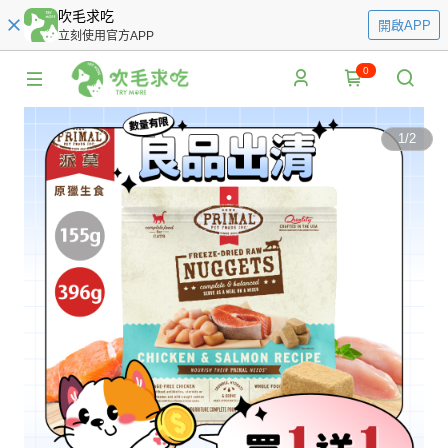
吹毛求吃
開啟APP
立刻使用官方APP
0
1
/
2