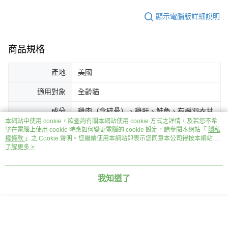
顯示電腦版詳細說明
商品規格
產地
美國
適用對象
全齡貓
成分
雞肉（含碎骨）、雞肝、鮭魚、有機羽衣甘
藍、有機南瓜、有機胡蘿蔔、有機蘋果、有
本網站中使用 cookie，欲查詢有關本網站使用 cookie 方式之詳情，及若您不希
望在電腦上使用 cookie 時應如何變更電腦的 cookie 設定，請參閱本網站「
隱私
機南瓜籽、有機葵花籽、有機葵花籽油、有
權條款
」之 Cookie 聲明。您繼續使用本網站即表示您同意本公司得按本網站使
機歐芹、有機綠花椰菜、有機藍莓、有機蔓
用條款之 Cookie 聲明使用 cookie。
了解更多 >
越莓、有機蘋果醋、乾酵母、蒙脫石、鹽、
牛磺酸、魚油、魚肝油、有機椰子油、有機
迷迭香萃取物、維生素E補充劑、乾燥有機
我知道了
海帶、液態嗜酸乳桿菌發酵產物、液態乾酪
乳桿菌發酵產物、液態羅伊氏乳桿菌發酵產
物、液態雙歧桿菌動物發酵產物、有機苜蓿
粉