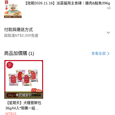
【效期2026.11.16】派莫貓用主食磚｜雞肉&鮭魚396g
x1
付款與運送方式
超取滿NT$2,000免運
付款方式
信用卡一次付款
商品加價購 (1)
查看全部
超商取貨付款
LINE Pay
Apple Pay
街口支付
售完補貨中
悠遊付
【星期天】犬糧嘗鮮包
36gX4入*限購一組｜
Google Pay
鱈+鮭+牛+羊（效期
NT$15