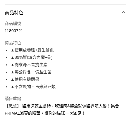
2026.11）
全盈+PAY
商品特色
AFTEE先享後付
相關說明
商品編號
【關於「AFTEE先享後付」】
11800721
ATM付款
AFTEE先享後付是「在收到商品之後才付款」的支付方式。 讓您購物簡單
便利好安心！
商品特色
１．簡單：不需註冊會員、不需綁卡、不需儲值。
運送方式
▲使用放養雞+野生鮭魚
２．便利：只要手機號碼，簡訊認證，即可結帳。
３．安心：先確認商品／服務後，再付款。
▲89%鮮肉(含內臟+骨)
全家取貨付款
▲肉來源不含抗生素
每筆NT$80，滿NT$2,000(含以上)免運費
【「AFTEE先享後付」結帳流程】
１．於結帳方式選擇「AFTEE先享後付」後，將跳轉至「AFTEE先享後付」
▲每公斤含一億益生菌
付款後全家取貨
結帳頁面，進行簡訊認證並確認金額後，即可完成結帳。
▲使用有機蔬果
２．訂單成立數日內，您將收到繳費通知簡訊。
每筆NT$80，滿NT$2,000(含以上)免運費
▲不含穀物、玉米與豆類
３．收到繳費通知簡訊後14天內，點擊此簡訊中的連結，可透過四大超商／
ATM／網路銀行／等多元方式進行付款，方視為交易完成。
7-11取貨付款
※ 請注意：結帳手續完成當下不需立刻繳費，但若您需要取消訂單，請聯絡
銷售重點
每筆NT$80，滿NT$2,000(含以上)免運費
購買商品的店家。未經商家同意取消之訂單仍視為有效，需透過AFTEE先享
【派莫】 貓用凍乾主食磚，吃雞肉&鮭魚就像貓界吃大餐！集合
後付繳納相關費用。
PRIMAL派莫的精華，讓你的貓咪一次滿足！
付款後7-11取貨
※ 交易是否成功請以「AFTEE先享後付 」之結帳頁面顯示為準，若有關於
是否繳費成功／繳費後需取消欲退款等相關疑問，請聯繫「AFTEE先享後付
每筆NT$80，滿NT$2,000(含以上)免運費
客戶支援中心」
https://netprotections.freshdesk.com/support/home