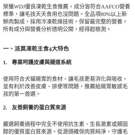
榮獲
WDJ
優良凍乾生食推薦，成分皆符合
AAFCO
營養
80
%
標準，讓毛孩天天食用也沒問題。全品項
以上新
鮮肉製成，採用冷凍乾燥技術，保留最完整的營養。
透明公開，經得起檢測。
所有成分與營養分析
一、派莫凍乾主食
大特色
4
1.
專業呵護皮膚與腸道系統
使用符合犬貓腸胃的食材，讓毛孩更易消化與吸收，
並有利於改善皮膚、排便等問題，推薦給腸胃敏感毛
孩的第一首選。
2.
友善飼養的蛋白質來源
嚴選飼養過程中完全不使用抗生素、生長激素或類固
醇的優質蛋白質來源，從源頭確保肉質純淨，守護毛