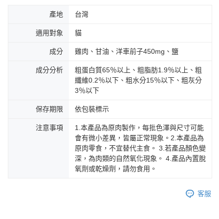
產地
台灣
適用對象
貓
成分
雞肉、甘油、洋車前子450mg、鹽
成分分析
粗蛋白質65％以上、粗脂肪1.9％以上、粗
纖維0.2％以下、粗水分15％以下、粗灰分
3％以下
保存期限
依包裝標示
注意事項
1.本產品為原肉製作，每批色澤與尺寸可能
會有微小差異，皆屬正常現象。2.本產品為
原肉零食，不宜替代主食。 3.若產品顏色變
深，為肉類的自然氧化現象。 4.產品內置脫
氧劑或乾燥劑，請勿食用。
客服