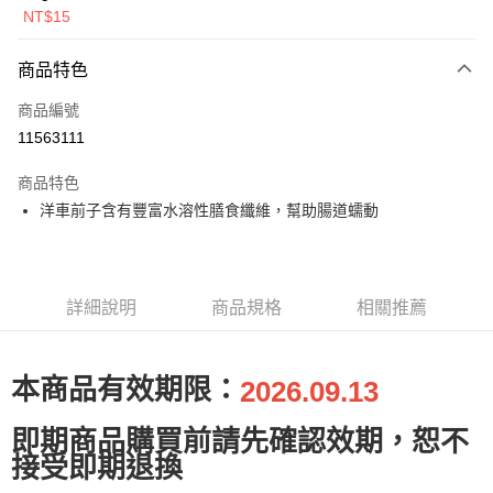
鱈+鮭+牛+羊（效期
NT$15
2026.11）
全盈+PAY
商品特色
AFTEE先享後付
相關說明
商品編號
【關於「AFTEE先享後付」】
11563111
ATM付款
AFTEE先享後付是「在收到商品之後才付款」的支付方式。 讓您購物簡單
便利好安心！
商品特色
１．簡單：不需註冊會員、不需綁卡、不需儲值。
運送方式
洋車前子含有豐富水溶性膳食纖維，幫助腸道蠕動
２．便利：只要手機號碼，簡訊認證，即可結帳。
３．安心：先確認商品／服務後，再付款。
全家取貨付款
每筆NT$80，滿NT$2,000(含以上)免運費
【「AFTEE先享後付」結帳流程】
１．於結帳方式選擇「AFTEE先享後付」後，將跳轉至「AFTEE先享後付」
詳細說明
商品規格
相關推薦
付款後全家取貨
結帳頁面，進行簡訊認證並確認金額後，即可完成結帳。
２．訂單成立數日內，您將收到繳費通知簡訊。
每筆NT$80，滿NT$2,000(含以上)免運費
３．收到繳費通知簡訊後14天內，點擊此簡訊中的連結，可透過四大超商／
ATM／網路銀行／等多元方式進行付款，方視為交易完成。
7-11取貨付款
本商品有效期限：
2026.09.13
※ 請注意：結帳手續完成當下不需立刻繳費，但若您需要取消訂單，請聯絡
每筆NT$80，滿NT$2,000(含以上)免運費
購買商品的店家。未經商家同意取消之訂單仍視為有效，需透過AFTEE先享
後付繳納相關費用。
即期商品購買前請先確認效期，恕不
付款後7-11取貨
※ 交易是否成功請以「AFTEE先享後付 」之結帳頁面顯示為準，若有關於
接受即期退換
是否繳費成功／繳費後需取消欲退款等相關疑問，請聯繫「AFTEE先享後付
每筆NT$80，滿NT$2,000(含以上)免運費
客戶支援中心」
https://netprotections.freshdesk.com/support/home