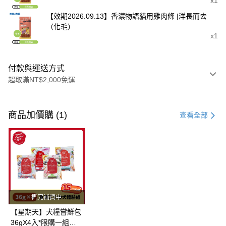
x1
【效期2026.09.13】香濃物語貓用雞肉條 |洋長而去
（化毛）
x1
付款與運送方式
超取滿NT$2,000免運
付款方式
信用卡一次付款
商品加價購 (1)
查看全部
超商取貨付款
LINE Pay
Apple Pay
街口支付
售完補貨中
悠遊付
【星期天】犬糧嘗鮮包
36gX4入*限購一組｜
Google Pay