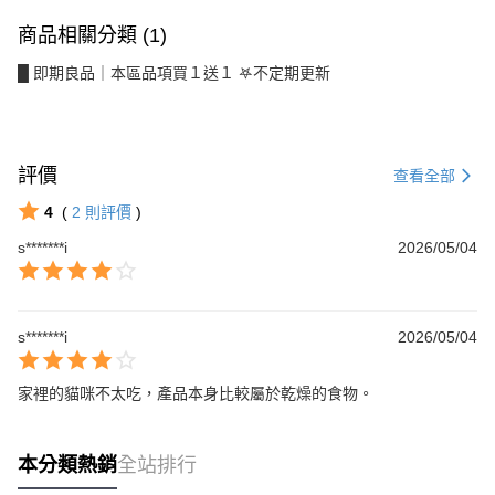
商品相關分類 (1)
█ 即期良品｜本區品項買１送１ 𖤐不定期更新
評價
查看全部
4
(
2
則評價
)
s*******i
2026/05/04
s*******i
2026/05/04
家裡的貓咪不太吃，產品本身比較屬於乾燥的食物。
本分類熱銷
全站排行