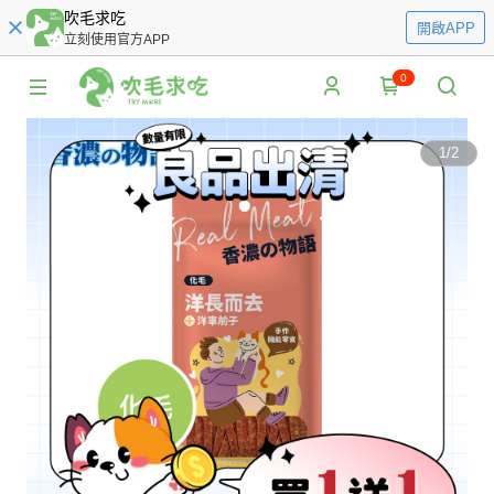
吹毛求吃
開啟APP
立刻使用官方APP
0
1
/
2