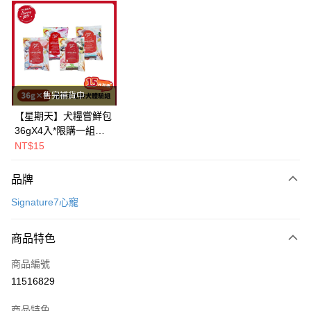
超商取貨付款
LINE Pay
Apple Pay
街口支付
售完補貨中
悠遊付
【星期天】犬糧嘗鮮包
36gX4入*限購一組｜
Google Pay
鱈+鮭+牛+羊（效期
NT$15
2026.11）
全盈+PAY
品牌
AFTEE先享後付
Signature7心寵
相關說明
【關於「AFTEE先享後付」】
ATM付款
AFTEE先享後付是「在收到商品之後才付款」的支付方式。 讓您購物簡單
商品特色
便利好安心！
１．簡單：不需註冊會員、不需綁卡、不需儲值。
運送方式
商品編號
２．便利：只要手機號碼，簡訊認證，即可結帳。
11516829
３．安心：先確認商品／服務後，再付款。
全家取貨付款
每筆NT$80，滿NT$2,000(含以上)免運費
【「AFTEE先享後付」結帳流程】
商品特色