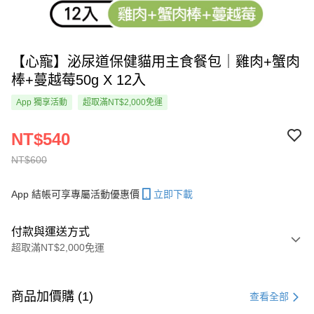
【心寵】泌尿道保健貓用主食餐包｜雞肉+蟹肉
棒+蔓越莓50g X 12入
App 獨享活動
超取滿NT$2,000免運
NT$540
NT$600
App 結帳可享專屬活動優惠價
立即下載
付款與運送方式
超取滿NT$2,000免運
付款方式
信用卡一次付款
商品加價購 (1)
查看全部