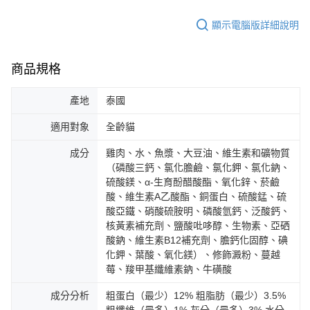
顯示電腦版詳細說明
商品規格
產地
泰國
適用對象
全齡貓
成分
雞肉、水、魚漿、大豆油、維生素和礦物質
（磷酸三鈣、氯化膽鹼、氯化鉀、氯化鈉、
硫酸鎂、α-生育酚醋酸酯、氧化鋅、菸鹼
酸、維生素A乙酸酯、銅蛋白、硫酸錳、硫
酸亞鐵、硝酸硫胺明、磷酸氫鈣、泛酸鈣、
核黃素補充劑、鹽酸吡哆醇、生物素、亞硒
酸鈉、維生素B12補充劑、膽鈣化固醇、碘
化鉀、葉酸、氧化鎂）、修飾澱粉、蔓越
莓、羧甲基纖維素鈉、牛磺酸
成分分析
粗蛋白（最少）12% 粗脂肪（最少）3.5%