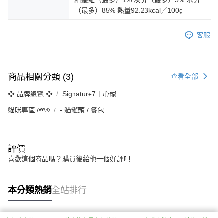
粗纖維（最多）1% 灰分（最多）3% 水分
（最多）85% 熱量92.23kcal／100g
客服
商品相關分類 (3)
查看全部
❖ 品牌總覽 ❖
Signature7｜心寵
貓咪專區 /•᷅‎‎•᷄\୭
‐ 貓罐頭 / 餐包
評價
喜歡這個商品嗎？購買後給他一個好評吧
本分類熱銷
全站排行