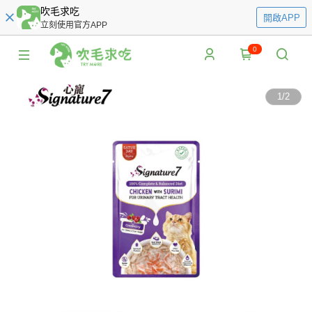
吹毛求吃
開啟APP
立刻使用官方APP
0
1
/
2