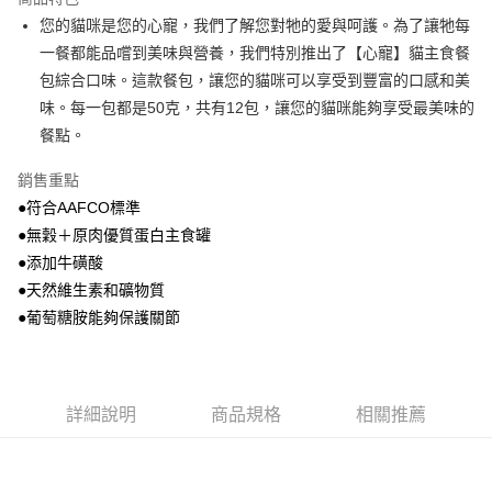
１．於結帳方式選擇「AFTEE先享後付」後，將跳轉至「AFTEE先享後付」
您的貓咪是您的心寵，我們了解您對牠的愛與呵護。為了讓牠每
付款後全家取貨
結帳頁面，進行簡訊認證並確認金額後，即可完成結帳。
一餐都能品嚐到美味與營養，我們特別推出了【心寵】貓主食餐
２．訂單成立數日內，您將收到繳費通知簡訊。
每筆NT$80，滿NT$2,000(含以上)免運費
３．收到繳費通知簡訊後14天內，點擊此簡訊中的連結，可透過四大超商／
包綜合口味。這款餐包，讓您的貓咪可以享受到豐富的口感和美
ATM／網路銀行／等多元方式進行付款，方視為交易完成。
7-11取貨付款
味。每一包都是50克，共有12包，讓您的貓咪能夠享受最美味的
※ 請注意：結帳手續完成當下不需立刻繳費，但若您需要取消訂單，請聯絡
每筆NT$80，滿NT$2,000(含以上)免運費
購買商品的店家。未經商家同意取消之訂單仍視為有效，需透過AFTEE先享
餐點。
後付繳納相關費用。
付款後7-11取貨
※ 交易是否成功請以「AFTEE先享後付 」之結帳頁面顯示為準，若有關於
銷售重點
是否繳費成功／繳費後需取消欲退款等相關疑問，請聯繫「AFTEE先享後付
每筆NT$80，滿NT$2,000(含以上)免運費
●符合AAFCO標準
客戶支援中心」
https://netprotections.freshdesk.com/support/home
●無穀＋原肉優質蛋白主食罐
一般宅配
【注意事項】
●添加牛磺酸
１．透過由恩沛科技股份有限公司提供之「AFTEE先享後付」服務完成之交
每筆NT$100，滿NT$2,000(含以上)免運費
●天然維生素和礦物質
易，需依本服務之必要範圍內提供個人資料，並將交易相關給付款項請求債
權轉讓予恩沛科技股份有限公司。
大型貨運
●葡萄糖胺能夠保護關節
２．關於個人資料處理事宜，請瀏覽以下網址：
每筆NT$300
https://aftee.tw/terms/#terms3
３．未成年的使用者請事先徵得法定代理人或監護人之同意方可使用
宅配-離島
「AFTEE先享後付」，若未經同意申辦者引起之損失，本公司不負相關責
任。
每筆NT$180
詳細說明
商品規格
相關推薦
４．使用「AFTEE先享後付」時，將依據個別帳號之用戶狀況，依本公司即
時審查核予不同之上限額度；若仍有額度不足之情形，本公司將視審查結果
請求用戶進行身份認證。
５．嚴禁一人註冊多個帳號或使用他人資訊註冊。若發現惡意使用之情形，