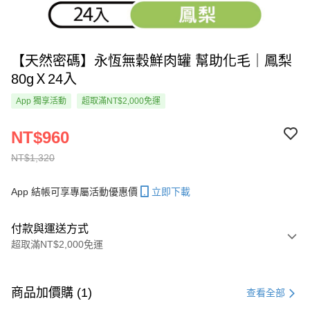
【天然密碼】永恆無穀鮮肉罐 幫助化毛｜鳳梨
80gＸ24入
App 獨享活動
超取滿NT$2,000免運
NT$960
NT$1,320
App 結帳可享專屬活動優惠價
立即下載
付款與運送方式
超取滿NT$2,000免運
付款方式
信用卡一次付款
商品加價購 (1)
查看全部