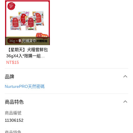
超商取貨付款
LINE Pay
Apple Pay
街口支付
售完補貨中
悠遊付
【星期天】犬糧嘗鮮包
36gX4入*限購一組｜
Google Pay
鱈+鮭+牛+羊（效期
NT$15
2026.11）
全盈+PAY
品牌
AFTEE先享後付
NurturePRO天然密碼
相關說明
【關於「AFTEE先享後付」】
ATM付款
AFTEE先享後付是「在收到商品之後才付款」的支付方式。 讓您購物簡單
商品特色
便利好安心！
１．簡單：不需註冊會員、不需綁卡、不需儲值。
運送方式
商品編號
２．便利：只要手機號碼，簡訊認證，即可結帳。
11306152
３．安心：先確認商品／服務後，再付款。
全家取貨付款
每筆NT$80，滿NT$2,000(含以上)免運費
【「AFTEE先享後付」結帳流程】
商品特色