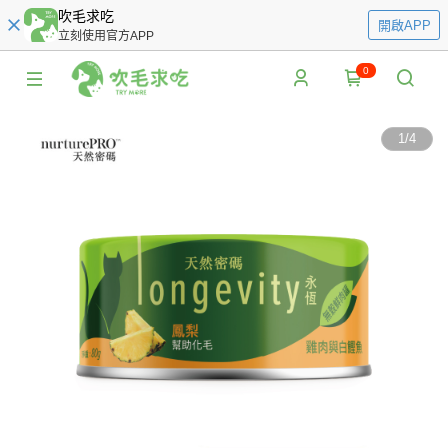
吹毛求吃
開啟APP
立刻使用官方APP
0
1
/
4