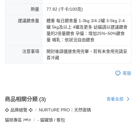
熱量
77.82 (千卡/100克)
建議餵食量
體重 每日餵食量 1-3kg 3/4-2罐 3-5kg 2-4
罐 5kg及以上 4罐及更多 幼貓請以建議餵食
量的2倍量餵食 孕貓：增加25%~50%餵食
量 哺乳：依狀況自由餵食
注意事項
開封後請儘速食用完畢，若有未食用完請妥
善冷藏
客服
商品相關分類 (3)
查看全部
❖ 品牌總覽 ❖
NURTURE PRO｜天然密碼
貓咪專區 /•᷅‎‎•᷄\୭
‐ 貓罐頭 / 餐包