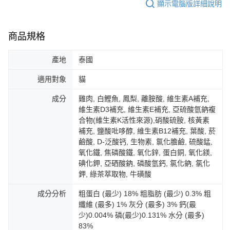
顯示電腦版詳細說明
商品規格
產地
泰國
適用對象
貓
成分
雞肉, 白鰹魚, 鳳梨, 離胺酸, 維生素A補充,
維生素D3補充, 維生素E補充, 亞硫酸氫鈉複
合物(維生素K活性來源),硝酸硫胺, 核黃素
補充, 鹽酸吡哆醇, 維生素B12補充, 葉酸, 菸
鹼酸, D-泛酸钙, 生物素, 氯化膽鹼, 硫酸錳,
氧化鐵, 焦磷酸鐵, 氧化鋅, 蛋白銅, 氧化鎂,
碘化鉀, 亞硒酸鈉, 磷酸氫鈣, 氯化鈉, 氯化
鉀, 綠茶萃取物, 牛磺酸
成分分析
粗蛋白 (最少) 18% 粗脂肪 (最少) 0.3% 粗
纖維 (最多) 1% 灰分 (最多) 3% 鈣(最
少)0.004% 磷(最少)0.131% 水分 (最多)
83%