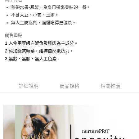
１．於結帳方式選擇「AFTEE先享後付」後，將跳轉至「AFTEE先享後付」
熱帶水果-鳳梨，為夏日帶來美味的一餐。
付款後全家取貨
結帳頁面，進行簡訊認證並確認金額後，即可完成結帳。
不含大豆、小麥、玉米。
２．訂單成立數日內，您將收到繳費通知簡訊。
每筆NT$80，滿NT$2,000(含以上)免運費
３．收到繳費通知簡訊後14天內，點擊此簡訊中的連結，可透過四大超商／
無人工防腐劑，貓貓吃得更健康。
ATM／網路銀行／等多元方式進行付款，方視為交易完成。
7-11取貨付款
※ 請注意：結帳手續完成當下不需立刻繳費，但若您需要取消訂單，請聯絡
銷售重點
每筆NT$80，滿NT$2,000(含以上)免運費
購買商品的店家。未經商家同意取消之訂單仍視為有效，需透過AFTEE先享
後付繳納相關費用。
1.人食用等級白鰹魚及雞肉為主成分。
付款後7-11取貨
※ 交易是否成功請以「AFTEE先享後付 」之結帳頁面顯示為準，若有關於
2.添加綠茶精華，維持自然抵抗力。
是否繳費成功／繳費後需取消欲退款等相關疑問，請聯繫「AFTEE先享後付
每筆NT$80，滿NT$2,000(含以上)免運費
3.無穀、無膠、無人工色素。
客戶支援中心」
https://netprotections.freshdesk.com/support/home
一般宅配
【注意事項】
１．透過由恩沛科技股份有限公司提供之「AFTEE先享後付」服務完成之交
每筆NT$100，滿NT$2,000(含以上)免運費
易，需依本服務之必要範圍內提供個人資料，並將交易相關給付款項請求債
詳細說明
商品規格
相關推薦
權轉讓予恩沛科技股份有限公司。
大型貨運
２．關於個人資料處理事宜，請瀏覽以下網址：
每筆NT$300
https://aftee.tw/terms/#terms3
３．未成年的使用者請事先徵得法定代理人或監護人之同意方可使用
宅配-離島
「AFTEE先享後付」，若未經同意申辦者引起之損失，本公司不負相關責
任。
每筆NT$180
４．使用「AFTEE先享後付」時，將依據個別帳號之用戶狀況，依本公司即
時審查核予不同之上限額度；若仍有額度不足之情形，本公司將視審查結果
請求用戶進行身份認證。
５．嚴禁一人註冊多個帳號或使用他人資訊註冊。若發現惡意使用之情形，