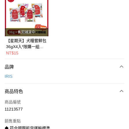
Apple Pay
街口支付
悠遊付
售完補貨中
Google Pay
【星期天】犬糧嘗鮮包
36gX4入*限購一組｜
全盈+PAY
鱈+鮭+牛+羊（效期
NT$15
2026.11）
AFTEE先享後付
相關說明
品牌
【關於「AFTEE先享後付」】
IRIS
ATM付款
AFTEE先享後付是「在收到商品之後才付款」的支付方式。 讓您購物簡單
便利好安心！
１．簡單：不需註冊會員、不需綁卡、不需儲值。
運送方式
商品特色
２．便利：只要手機號碼，簡訊認證，即可結帳。
３．安心：先確認商品／服務後，再付款。
一般宅配
商品編號
每筆NT$100，滿NT$2,000(含以上)免運費
11213577
【「AFTEE先享後付」結帳流程】
１．於結帳方式選擇「AFTEE先享後付」後，將跳轉至「AFTEE先享後付」
大型貨運
結帳頁面，進行簡訊認證並確認金額後，即可完成結帳。
銷售重點
２．訂單成立數日內，您將收到繳費通知簡訊。
每筆NT$300
◆ 符合國際航空運輸標準