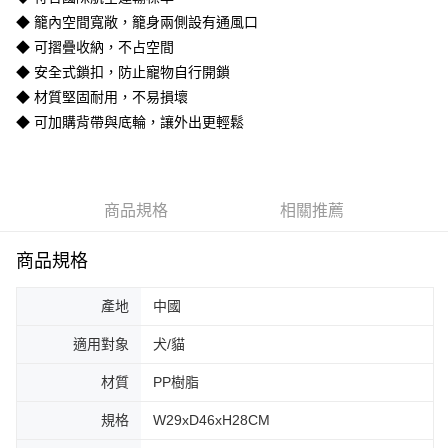
３．收到繳費通知簡訊後14天內，點擊此簡訊中的連結，可透過四大超商／
ATM／網路銀行／等多元方式進行付款，方視為交易完成。
◆ 籠內空間寬敞，籠身兩側設有通風口
宅配-離島
※ 請注意：結帳手續完成當下不需立刻繳費，但若您需要取消訂單，請聯絡
◆ 可摺疊收納，不占空間
每筆NT$180
購買商品的店家。未經商家同意取消之訂單仍視為有效，需透過AFTEE先享
◆ 安全式鎖扣，防止寵物自行開鎖
後付繳納相關費用。
※ 交易是否成功請以「AFTEE先享後付 」之結帳頁面顯示為準，若有關於
◆ 材質堅固耐用，不易損壞
是否繳費成功／繳費後需取消欲退款等相關疑問，請聯繫「AFTEE先享後付
◆ 可加購背帶與底輪，讓外出更輕鬆
客戶支援中心」
https://netprotections.freshdesk.com/support/home
【注意事項】
１．透過由恩沛科技股份有限公司提供之「AFTEE先享後付」服務完成之交
易，需依本服務之必要範圍內提供個人資料，並將交易相關給付款項請求債
商品規格
相關推薦
權轉讓予恩沛科技股份有限公司。
２．關於個人資料處理事宜，請瀏覽以下網址：
https://aftee.tw/terms/#terms3
商品規格
３．未成年的使用者請事先徵得法定代理人或監護人之同意方可使用
「AFTEE先享後付」，若未經同意申辦者引起之損失，本公司不負相關責
產地
中國
任。
４．使用「AFTEE先享後付」時，將依據個別帳號之用戶狀況，依本公司即
適用對象
犬/貓
時審查核予不同之上限額度；若仍有額度不足之情形，本公司將視審查結果
請求用戶進行身份認證。
５．嚴禁一人註冊多個帳號或使用他人資訊註冊。若發現惡意使用之情形，
材質
PP樹脂
恩沛科技股份有限公司將有權停止該用戶之使用額度並採取法律行動。
規格
W29xD46xH28CM