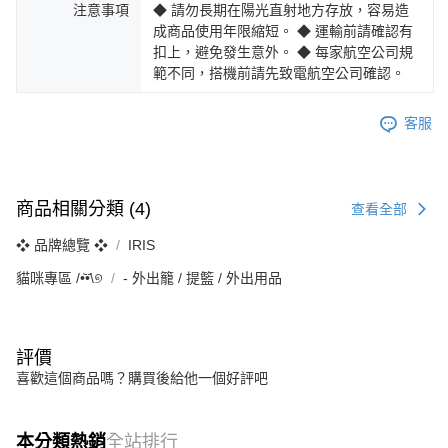
注意事項
◆ 請勿長期在陽光直射地方存放，容易造
成商品使用年限縮短。 ◆ 運輸前請確認有
扣上，避免發生意外。 ◆ 每家航空公司規
範不同，搭機前請先致電航空公司確認。
客服
商品相關分類 (4)
查看全部
❖ 品牌總覽 ❖
IRIS
貓咪專區 /•᷅‎‎•᷄\୭
‐ 外出籠 / 提籃 / 外出用品
評價
喜歡這個商品嗎？購買後給他一個好評吧
本分類熱銷
全站排行