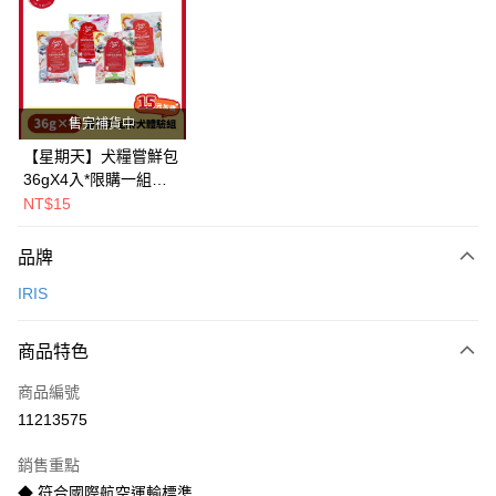
Apple Pay
街口支付
悠遊付
售完補貨中
Google Pay
【星期天】犬糧嘗鮮包
36gX4入*限購一組｜
全盈+PAY
鱈+鮭+牛+羊（效期
NT$15
2026.11）
AFTEE先享後付
相關說明
品牌
【關於「AFTEE先享後付」】
IRIS
ATM付款
AFTEE先享後付是「在收到商品之後才付款」的支付方式。 讓您購物簡單
便利好安心！
１．簡單：不需註冊會員、不需綁卡、不需儲值。
運送方式
商品特色
２．便利：只要手機號碼，簡訊認證，即可結帳。
３．安心：先確認商品／服務後，再付款。
一般宅配
商品編號
每筆NT$100，滿NT$2,000(含以上)免運費
11213575
【「AFTEE先享後付」結帳流程】
１．於結帳方式選擇「AFTEE先享後付」後，將跳轉至「AFTEE先享後付」
大型貨運
結帳頁面，進行簡訊認證並確認金額後，即可完成結帳。
銷售重點
２．訂單成立數日內，您將收到繳費通知簡訊。
每筆NT$300
◆ 符合國際航空運輸標準