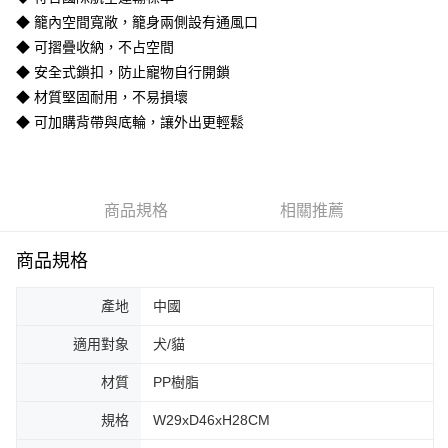
３．收到繳費通知簡訊後14天內，點擊此簡訊中的連結，可透過四大超商／
ATM／網路銀行／等多元方式進行付款，方視為交易完成。
◆ 籠內空間寬敞，籠身兩側設有通風口
宅配-離島
※ 請注意：結帳手續完成當下不需立刻繳費，但若您需要取消訂單，請聯絡
◆ 可摺疊收納，不占空間
每筆NT$180
購買商品的店家。未經商家同意取消之訂單仍視為有效，需透過AFTEE先享
◆ 安全式鎖扣，防止寵物自行開鎖
後付繳納相關費用。
※ 交易是否成功請以「AFTEE先享後付 」之結帳頁面顯示為準，若有關於
◆ 材質堅固耐用，不易損壞
是否繳費成功／繳費後需取消欲退款等相關疑問，請聯繫「AFTEE先享後付
◆ 可加購背帶與底輪，讓外出更輕鬆
客戶支援中心」
https://netprotections.freshdesk.com/support/home
【注意事項】
１．透過由恩沛科技股份有限公司提供之「AFTEE先享後付」服務完成之交
易，需依本服務之必要範圍內提供個人資料，並將交易相關給付款項請求債
商品規格
相關推薦
權轉讓予恩沛科技股份有限公司。
２．關於個人資料處理事宜，請瀏覽以下網址：
https://aftee.tw/terms/#terms3
商品規格
３．未成年的使用者請事先徵得法定代理人或監護人之同意方可使用
「AFTEE先享後付」，若未經同意申辦者引起之損失，本公司不負相關責
產地
中國
任。
４．使用「AFTEE先享後付」時，將依據個別帳號之用戶狀況，依本公司即
適用對象
犬/貓
時審查核予不同之上限額度；若仍有額度不足之情形，本公司將視審查結果
請求用戶進行身份認證。
５．嚴禁一人註冊多個帳號或使用他人資訊註冊。若發現惡意使用之情形，
材質
PP樹脂
恩沛科技股份有限公司將有權停止該用戶之使用額度並採取法律行動。
規格
W29xD46xH28CM