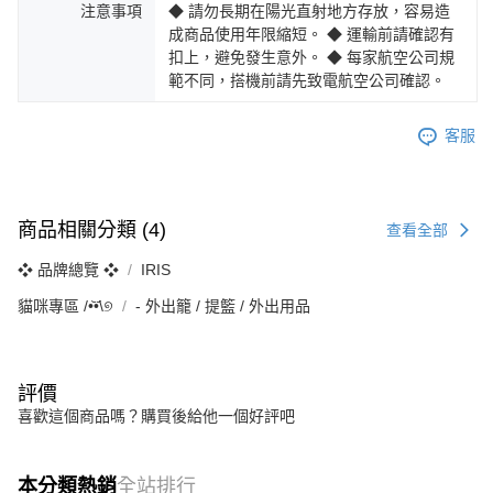
注意事項
◆ 請勿長期在陽光直射地方存放，容易造
成商品使用年限縮短。 ◆ 運輸前請確認有
扣上，避免發生意外。 ◆ 每家航空公司規
範不同，搭機前請先致電航空公司確認。
客服
商品相關分類 (4)
查看全部
❖ 品牌總覽 ❖
IRIS
貓咪專區 /•᷅‎‎•᷄\୭
‐ 外出籠 / 提籃 / 外出用品
評價
喜歡這個商品嗎？購買後給他一個好評吧
本分類熱銷
全站排行