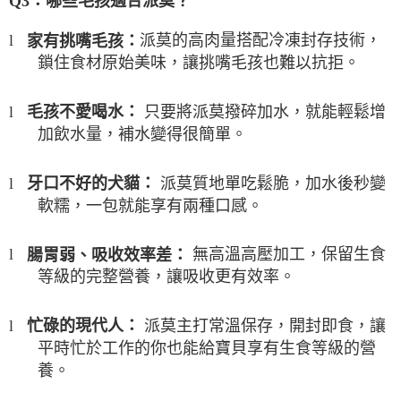
Q3
：哪些毛孩適合派莫？
派莫的高肉量搭配冷凍封存技術，
家有挑嘴毛孩：
l
鎖住食材原始美味，讓挑嘴毛孩也難以抗拒。
只要將派莫撥碎加水，就能輕鬆增
毛孩不愛喝水：
l
加飲水量，補水變得很簡單。
派莫質地單吃鬆脆，加水後秒變
牙口不好的犬貓：
l
軟糯，一包就能享有兩種口感。
無高溫高壓加工，保留生食
腸胃弱、吸收效率差：
l
等級的完整營養，讓吸收更有效率。
派莫主打常溫保存，開封即食，讓
忙碌的現代人：
l
平時忙於工作的你也能給寶貝享有生食等級的營
養。