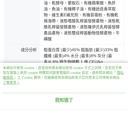
油、乾酵母、蒙脫石、有機蘋果醋、魚肝
油、魚油、有機椰子油、有機迷迭香萃取
物、維生素E補充劑、有機苜蓿粉、有機乾
燥海帶，液態嗜酸乳桿菌發酵產物，液態乾
酪乳桿菌發酵產物、液態羅伊氏乳桿菌發酵
產品產物、液態雙歧桿菌動物發酵產物、牛
磺酸
成分分析
粗蛋白質 (最少)45% 粗脂肪 (最少)33% 粗
纖維 (最多)4% 水分 (最多)8% 灰分 (最
多)6.8% 微生物總數 1 億 CFU/kg
本網站中使用 cookie，欲查詢有關本網站使用 cookie 方式之詳情，及若您不希
熱量
44kcal/塊 4725kcal/kg
望在電腦上使用 cookie 時應如何變更電腦的 cookie 設定，請參閱本網站「
隱私
權條款
」之 Cookie 聲明。您繼續使用本網站即表示您同意本公司得按本網站使
用條款之 Cookie 聲明使用 cookie。
了解更多 >
注意事項
請存放於陰涼乾燥處。開封後請緊閉夾鏈
袋，並盡快食用完畢。加水後若未一次食用
請置於冰箱冷藏，並於五天內食用完畢。
我知道了
客服