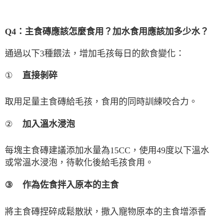
Q4
：主食磚應該怎麼食用？加水食用應該加多少水？
通過以下
3
種餵法，增加毛孩每日的飲食變化：
①
直接剝碎
取用足量主食磚給毛孩，食用的同時訓練咬合力。
②
加入溫水浸泡
每塊主食磚建議添加水量為
15CC
，使用
49
度以下溫水
或常溫水浸泡，待軟化後給毛孩食用。
③
作為佐食拌入原本的主食
將主食磚捏碎成鬆散狀，撒入寵物原本的主食增添香