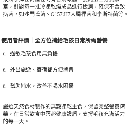
室，針對每一批冷凍乾燥成品進行檢測，確保不含致
病菌，如沙門氏菌、
O157:H7
大腸桿菌和李斯特菌等。
使用者評價｜全方位補給毛孩日常所需營養
ü
過敏毛孩食用無負擔
ü
外出旅遊、寄宿都方便攜帶
幫助補水，改善不喝水困擾
ü
嚴選天然食材製作的無穀凍乾主食，保留完整營養精
華，在日常飲食中築起健康護盾，支撐毛孩充滿活力
的每一天。