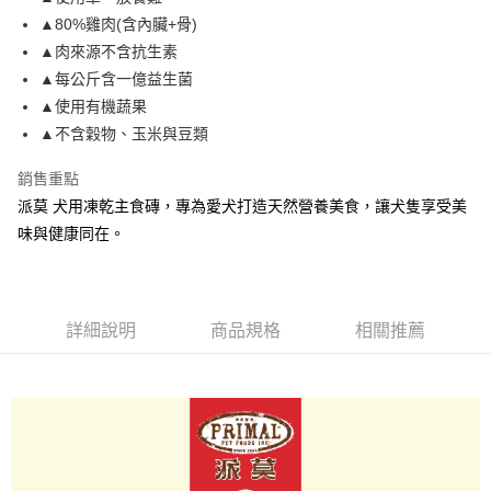
付款後全家取貨
結帳頁面，進行簡訊認證並確認金額後，即可完成結帳。
▲80%雞肉(含內臟+骨)
２．訂單成立數日內，您將收到繳費通知簡訊。
每筆NT$80，滿NT$2,000(含以上)免運費
３．收到繳費通知簡訊後14天內，點擊此簡訊中的連結，可透過四大超商／
▲肉來源不含抗生素
ATM／網路銀行／等多元方式進行付款，方視為交易完成。
7-11取貨付款
▲每公斤含一億益生菌
※ 請注意：結帳手續完成當下不需立刻繳費，但若您需要取消訂單，請聯絡
每筆NT$80，滿NT$2,000(含以上)免運費
購買商品的店家。未經商家同意取消之訂單仍視為有效，需透過AFTEE先享
▲使用有機蔬果
後付繳納相關費用。
▲不含穀物、玉米與豆類
付款後7-11取貨
※ 交易是否成功請以「AFTEE先享後付 」之結帳頁面顯示為準，若有關於
是否繳費成功／繳費後需取消欲退款等相關疑問，請聯繫「AFTEE先享後付
每筆NT$80，滿NT$2,000(含以上)免運費
銷售重點
客戶支援中心」
https://netprotections.freshdesk.com/support/home
派莫 犬用凍乾主食磚，專為愛犬打造天然營養美食，讓犬隻享受美
一般宅配
【注意事項】
味與健康同在。
１．透過由恩沛科技股份有限公司提供之「AFTEE先享後付」服務完成之交
每筆NT$100，滿NT$2,000(含以上)免運費
易，需依本服務之必要範圍內提供個人資料，並將交易相關給付款項請求債
權轉讓予恩沛科技股份有限公司。
大型貨運
２．關於個人資料處理事宜，請瀏覽以下網址：
每筆NT$300
https://aftee.tw/terms/#terms3
詳細說明
商品規格
相關推薦
３．未成年的使用者請事先徵得法定代理人或監護人之同意方可使用
宅配-離島
「AFTEE先享後付」，若未經同意申辦者引起之損失，本公司不負相關責
任。
每筆NT$180
４．使用「AFTEE先享後付」時，將依據個別帳號之用戶狀況，依本公司即
時審查核予不同之上限額度；若仍有額度不足之情形，本公司將視審查結果
請求用戶進行身份認證。
５．嚴禁一人註冊多個帳號或使用他人資訊註冊。若發現惡意使用之情形，
恩沛科技股份有限公司將有權停止該用戶之使用額度並採取法律行動。