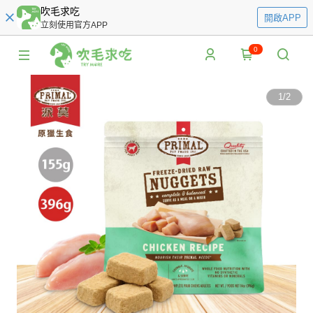
吹毛求吃
開啟APP
立刻使用官方APP
0
1
/
2