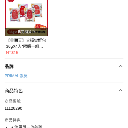
LINE Pay
Apple Pay
街口支付
售完補貨中
悠遊付
【星期天】犬糧嘗鮮包
36gX4入*限購一組｜
Google Pay
鱈+鮭+牛+羊（效期
NT$15
2026.11）
全盈+PAY
品牌
AFTEE先享後付
PRIMAL派莫
相關說明
【關於「AFTEE先享後付」】
ATM付款
AFTEE先享後付是「在收到商品之後才付款」的支付方式。 讓您購物簡單
商品特色
便利好安心！
１．簡單：不需註冊會員、不需綁卡、不需儲值。
運送方式
商品編號
２．便利：只要手機號碼，簡訊認證，即可結帳。
11128290
３．安心：先確認商品／服務後，再付款。
全家取貨付款
每筆NT$80，滿NT$2,000(含以上)免運費
【「AFTEE先享後付」結帳流程】
商品特色
１．於結帳方式選擇「AFTEE先享後付」後，將跳轉至「AFTEE先享後付」
▲使用單一放養雞