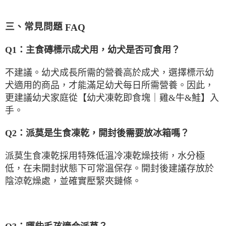
三、常見問題
FAQ
Q1
：主食磚標示成犬用，幼犬是否可食用？
不建議。幼犬成長所需的營養高於成犬，選擇標示幼
犬適用的商品，才能滿足幼犬每日所需營養。因此，
更建議幼犬家庭從【幼犬凍乾即食塊｜雞
&
牛
&
鮭】入
手。
Q2
：派莫是生食凍乾，開封後需要放冰箱嗎？
派莫生食凍乾採用特殊低溫冷凍乾燥技術，水分極
低，在未開封狀態下可常溫保存。開封後建議存放於
陰涼乾燥處，並確實壓緊夾鏈條。