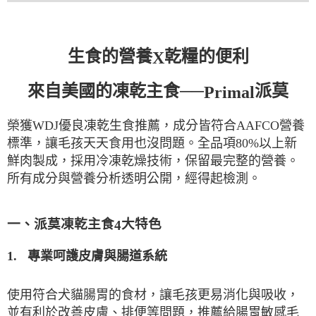
生食的營養
乾糧的便利
X
來自美國的凍乾主食──
派莫
Primal
榮獲
WDJ
優良凍乾生食推薦，成分皆符合
AAFCO
營養
80
%
標準，讓毛孩天天食用也沒問題。全品項
以上新
鮮肉製成，採用冷凍乾燥技術，保留最完整的營養。
透明公開，經得起檢測。
所有成分與營養分析
一、派莫凍乾主食
大特色
4
1.
專業呵護皮膚與腸道系統
使用符合犬貓腸胃的食材，讓毛孩更易消化與吸收，
並有利於改善皮膚、排便等問題，推薦給腸胃敏感毛