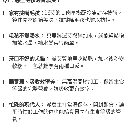
Q3
：哪些毛孩適合派莫？
派莫的高肉量搭配冷凍封存技術，
家有挑嘴毛孩：
l
鎖住食材原始美味，讓挑嘴毛孩也難以抗拒。
只要將派莫撥碎加水，就能輕鬆增
毛孩不愛喝水：
l
加飲水量，補水變得很簡單。
派莫質地單吃鬆脆，加水後秒變
牙口不好的犬貓：
l
軟糯，一包就能享有兩種口感。
無高溫高壓加工，保留生食
腸胃弱、吸收效率差：
l
等級的完整營養，讓吸收更有效率。
派莫主打常溫保存，開封即食，讓
忙碌的現代人：
l
平時忙於工作的你也能給寶貝享有生食等級的營
養。