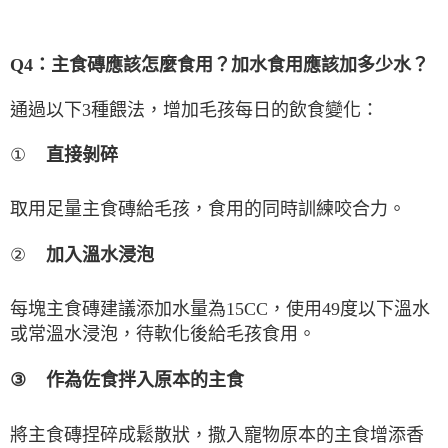
Q4
：主食磚應該怎麼食用？加水食用應該加多少水？
通過以下
3
種餵法，增加毛孩每日的飲食變化：
①
直接剝碎
取用足量主食磚給毛孩，食用的同時訓練咬合力。
②
加入溫水浸泡
每塊主食磚建議添加水量為
15CC
，使用
49
度以下溫水
或常溫水浸泡，待軟化後給毛孩食用。
③
作為佐食拌入原本的主食
將主食磚捏碎成鬆散狀，撒入寵物原本的主食增添香