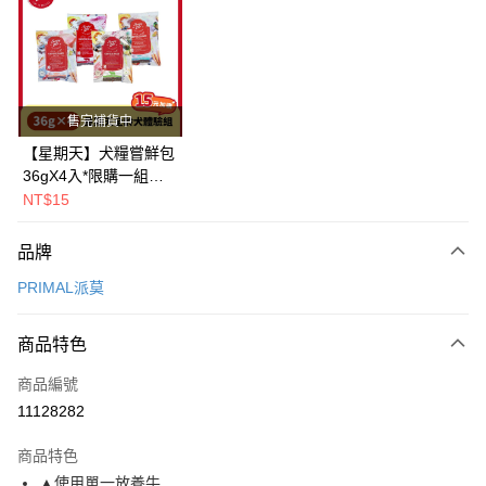
LINE Pay
Apple Pay
街口支付
售完補貨中
悠遊付
【星期天】犬糧嘗鮮包
36gX4入*限購一組｜
Google Pay
鱈+鮭+牛+羊（效期
NT$15
2026.11）
全盈+PAY
品牌
AFTEE先享後付
PRIMAL派莫
相關說明
【關於「AFTEE先享後付」】
ATM付款
AFTEE先享後付是「在收到商品之後才付款」的支付方式。 讓您購物簡單
商品特色
便利好安心！
１．簡單：不需註冊會員、不需綁卡、不需儲值。
運送方式
商品編號
２．便利：只要手機號碼，簡訊認證，即可結帳。
11128282
３．安心：先確認商品／服務後，再付款。
全家取貨付款
每筆NT$80，滿NT$2,000(含以上)免運費
【「AFTEE先享後付」結帳流程】
商品特色
１．於結帳方式選擇「AFTEE先享後付」後，將跳轉至「AFTEE先享後付」
▲使用單一放養牛