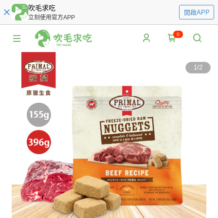
吹毛求吃
開啟APP
立刻使用官方APP
0
1
/
2