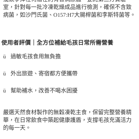
室，針對每一批冷凍乾燥成品進行檢測，確保不含致
病菌，如沙門氏菌、
O157:H7
大腸桿菌和李斯特菌等。
使用者評價｜全方位補給毛孩日常所需營養
ü
過敏毛孩食用無負擔
ü
外出旅遊、寄宿都方便攜帶
幫助補水，改善不喝水困擾
ü
嚴選天然食材製作的無穀凍乾主食，保留完整營養精
華，在日常飲食中築起健康護盾，支撐毛孩充滿活力
的每一天。