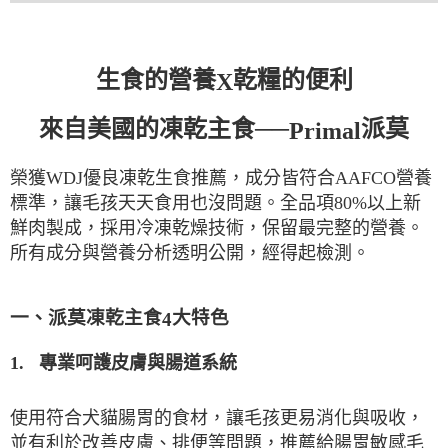
生食的營養
乾糧的便利
X
來自美國的凍乾主食──
派莫
Primal
榮獲
WDJ
優良凍乾生食推薦，成分皆符合
AAFCO
營養
80
%
標準，讓毛孩天天食用也沒問題。全品項
以上新
鮮肉製成，採用冷凍乾燥技術，保留最完整的營養。
透明公開，經得起檢測。
所有成分與營養分析
一、派莫凍乾主食
大特色
4
1.
專業呵護皮膚與腸道系統
使用符合犬貓腸胃的食材，讓毛孩更易消化與吸收，
並有利於改善皮膚、排便等問題，推薦給腸胃敏感毛