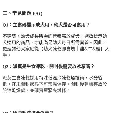
三、常見問題
FAQ
Q1
：主食磚標示成犬用，幼犬是否可食用？
不建議。幼犬成長所需的營養高於成犬，選擇標示幼
犬適用的商品，才能滿足幼犬每日所需營養。因此，
更建議幼犬家庭從【幼犬凍乾即食塊｜雞
&
牛
&
鮭】入
手。
Q2
：派莫是生食凍乾，開封後需要放冰箱嗎？
派莫生食凍乾採用特殊低溫冷凍乾燥技術，水分極
低，在未開封狀態下可常溫保存。開封後建議存放於
陰涼乾燥處，並確實壓緊夾鏈條。