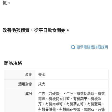
氣。
改善毛孩體質，從平日飲食開始。
顯示電腦版詳細說明
商品規格
產地
美國
適用對象
成犬
成分
牛肉（含碎骨）、牛肝、有機胡蘿蔔、有機
南瓜、有機羽衣甘藍、有機蘋果、有機歐
芹、有機南瓜籽、有機葵花籽、有機藍莓、
有機蔓越莓、有機綠花椰菜、蒙脫石、有機