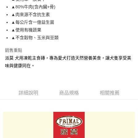
付款後全家取貨
結帳頁面，進行簡訊認證並確認金額後，即可完成結帳。
▲80%牛肉(含內臟+骨)
２．訂單成立數日內，您將收到繳費通知簡訊。
每筆NT$80，滿NT$2,000(含以上)免運費
３．收到繳費通知簡訊後14天內，點擊此簡訊中的連結，可透過四大超商／
▲肉來源不含抗生素
ATM／網路銀行／等多元方式進行付款，方視為交易完成。
7-11取貨付款
▲每公斤含一億益生菌
※ 請注意：結帳手續完成當下不需立刻繳費，但若您需要取消訂單，請聯絡
每筆NT$80，滿NT$2,000(含以上)免運費
購買商品的店家。未經商家同意取消之訂單仍視為有效，需透過AFTEE先享
▲使用有機蔬果
後付繳納相關費用。
▲不含穀物、玉米與豆類
付款後7-11取貨
※ 交易是否成功請以「AFTEE先享後付 」之結帳頁面顯示為準，若有關於
是否繳費成功／繳費後需取消欲退款等相關疑問，請聯繫「AFTEE先享後付
每筆NT$80，滿NT$2,000(含以上)免運費
銷售重點
客戶支援中心」
https://netprotections.freshdesk.com/support/home
派莫 犬用凍乾主食磚，專為愛犬打造天然營養美食，讓犬隻享受美
一般宅配
【注意事項】
味與健康同在。
１．透過由恩沛科技股份有限公司提供之「AFTEE先享後付」服務完成之交
每筆NT$100，滿NT$2,000(含以上)免運費
易，需依本服務之必要範圍內提供個人資料，並將交易相關給付款項請求債
權轉讓予恩沛科技股份有限公司。
大型貨運
２．關於個人資料處理事宜，請瀏覽以下網址：
每筆NT$300
https://aftee.tw/terms/#terms3
詳細說明
商品規格
相關推薦
３．未成年的使用者請事先徵得法定代理人或監護人之同意方可使用
宅配-離島
「AFTEE先享後付」，若未經同意申辦者引起之損失，本公司不負相關責
任。
每筆NT$180
４．使用「AFTEE先享後付」時，將依據個別帳號之用戶狀況，依本公司即
時審查核予不同之上限額度；若仍有額度不足之情形，本公司將視審查結果
請求用戶進行身份認證。
５．嚴禁一人註冊多個帳號或使用他人資訊註冊。若發現惡意使用之情形，
恩沛科技股份有限公司將有權停止該用戶之使用額度並採取法律行動。