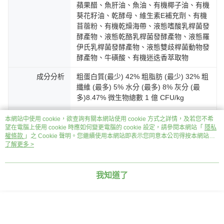
蘋果醋、魚肝油、魚油、有機椰子油、有機
葵花籽油、乾酵母、維生素E補充劑、有機
苜蓿粉、有機乾燥海帶、液態嗜酸乳桿菌發
酵產物、液態乾酪乳桿菌發酵產物、液態羅
伊氏乳桿菌發酵產物、液態雙歧桿菌動物發
酵產物、牛磺酸、有機迷迭香萃取物
成分分析
粗蛋白質(最少) 42% 粗脂肪 (最少) 32% 粗
纖維 (最多) 5% 水分 (最多) 8% 灰分 (最
多)8.47% 微生物總數 1 億 CFU/kg
熱量
46kcal/塊 4857kcal/kg
本網站中使用 cookie，欲查詢有關本網站使用 cookie 方式之詳情，及若您不希
望在電腦上使用 cookie 時應如何變更電腦的 cookie 設定，請參閱本網站「
隱私
注意事項
請存放於陰涼乾燥處。開封後請緊閉夾鏈
權條款
」之 Cookie 聲明。您繼續使用本網站即表示您同意本公司得按本網站使
用條款之 Cookie 聲明使用 cookie。
了解更多 >
袋，並盡快食用完畢。加水後若未一次食用
請置於冰箱冷藏，並於五天內食用完畢。
我知道了
客服