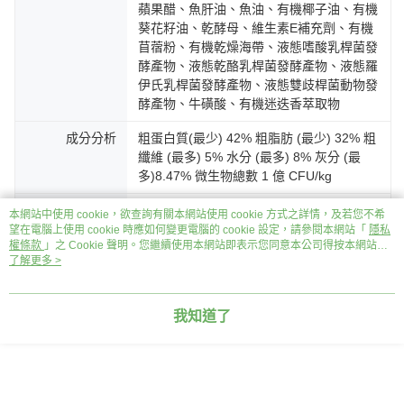
蘋果醋、魚肝油、魚油、有機椰子油、有機
葵花籽油、乾酵母、維生素E補充劑、有機
苜蓿粉、有機乾燥海帶、液態嗜酸乳桿菌發
酵產物、液態乾酪乳桿菌發酵產物、液態羅
伊氏乳桿菌發酵產物、液態雙歧桿菌動物發
酵產物、牛磺酸、有機迷迭香萃取物
成分分析
粗蛋白質(最少) 42% 粗脂肪 (最少) 32% 粗
纖維 (最多) 5% 水分 (最多) 8% 灰分 (最
多)8.47% 微生物總數 1 億 CFU/kg
熱量
46kcal/塊 4857kcal/kg
本網站中使用 cookie，欲查詢有關本網站使用 cookie 方式之詳情，及若您不希
望在電腦上使用 cookie 時應如何變更電腦的 cookie 設定，請參閱本網站「
隱私
注意事項
請存放於陰涼乾燥處。開封後請緊閉夾鏈
權條款
」之 Cookie 聲明。您繼續使用本網站即表示您同意本公司得按本網站使
用條款之 Cookie 聲明使用 cookie。
了解更多 >
袋，並盡快食用完畢。加水後若未一次食用
請置於冰箱冷藏，並於五天內食用完畢。
我知道了
客服