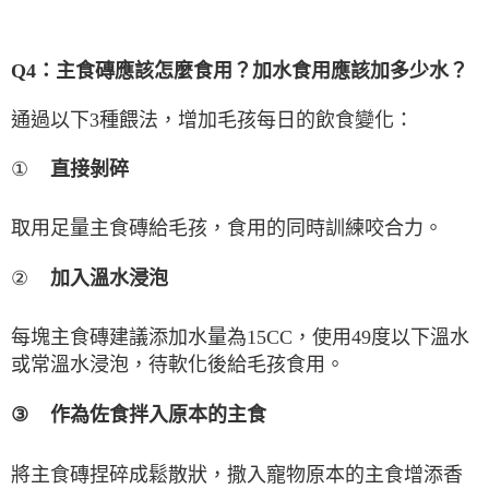
Q4
：主食磚應該怎麼食用？加水食用應該加多少水？
通過以下
3
種餵法，增加毛孩每日的飲食變化：
①
直接剝碎
取用足量主食磚給毛孩，食用的同時訓練咬合力。
②
加入溫水浸泡
每塊主食磚建議添加水量為
15CC
，使用
49
度以下溫水
或常溫水浸泡，待軟化後給毛孩食用。
③
作為佐食拌入原本的主食
將主食磚捏碎成鬆散狀，撒入寵物原本的主食增添香