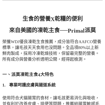
生食的營養
乾糧的便利
X
來自美國的凍乾主食──
派莫
Primal
榮獲
WDJ
優良凍乾生食推薦，成分皆符合
AAFCO
營養
80
%
標準，讓毛孩天天食用也沒問題。全品項
以上新
鮮肉製成，採用冷凍乾燥技術，保留最完整的營養。
透明公開，經得起檢測。
所有成分與營養分析
一、派莫凍乾主食
大特色
4
1.
專業呵護皮膚與腸道系統
使用符合犬貓腸胃的食材，讓毛孩更易消化與吸收，
並有利於改善皮膚、排便等問題，推薦給腸胃敏感毛