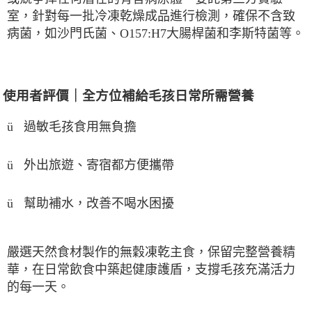
室，針對每一批冷凍乾燥成品進行檢測，確保不含致
病菌，如沙門氏菌、
O157:H7
大腸桿菌和李斯特菌等。
使用者評價｜全方位補給毛孩日常所需營養
ü
過敏毛孩食用無負擔
ü
外出旅遊、寄宿都方便攜帶
幫助補水，改善不喝水困擾
ü
嚴選天然食材製作的無穀凍乾主食，保留完整營養精
華，在日常飲食中築起健康護盾，支撐毛孩充滿活力
的每一天。