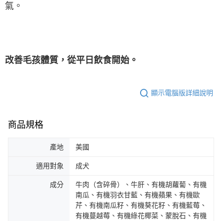
氣。
改善毛孩體質，從平日飲食開始。
顯示電腦版詳細說明
商品規格
產地
美國
適用對象
成犬
成分
牛肉（含碎骨）、牛肝、有機胡蘿蔔、有機
南瓜、有機羽衣甘藍、有機蘋果、有機歐
芹、有機南瓜籽、有機葵花籽、有機藍莓、
有機蔓越莓、有機綠花椰菜、蒙脫石、有機