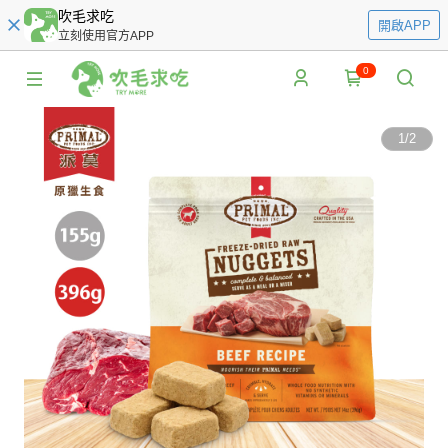
吹毛求吃
開啟APP
立刻使用官方APP
0
1
/
2