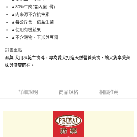
付款後全家取貨
結帳頁面，進行簡訊認證並確認金額後，即可完成結帳。
▲80%牛肉(含內臟+骨)
２．訂單成立數日內，您將收到繳費通知簡訊。
每筆NT$80，滿NT$2,000(含以上)免運費
３．收到繳費通知簡訊後14天內，點擊此簡訊中的連結，可透過四大超商／
▲肉來源不含抗生素
ATM／網路銀行／等多元方式進行付款，方視為交易完成。
7-11取貨付款
▲每公斤含一億益生菌
※ 請注意：結帳手續完成當下不需立刻繳費，但若您需要取消訂單，請聯絡
每筆NT$80，滿NT$2,000(含以上)免運費
購買商品的店家。未經商家同意取消之訂單仍視為有效，需透過AFTEE先享
▲使用有機蔬果
後付繳納相關費用。
▲不含穀物、玉米與豆類
付款後7-11取貨
※ 交易是否成功請以「AFTEE先享後付 」之結帳頁面顯示為準，若有關於
是否繳費成功／繳費後需取消欲退款等相關疑問，請聯繫「AFTEE先享後付
每筆NT$80，滿NT$2,000(含以上)免運費
銷售重點
客戶支援中心」
https://netprotections.freshdesk.com/support/home
派莫 犬用凍乾主食磚，專為愛犬打造天然營養美食，讓犬隻享受美
一般宅配
【注意事項】
味與健康同在。
１．透過由恩沛科技股份有限公司提供之「AFTEE先享後付」服務完成之交
每筆NT$100，滿NT$2,000(含以上)免運費
易，需依本服務之必要範圍內提供個人資料，並將交易相關給付款項請求債
權轉讓予恩沛科技股份有限公司。
大型貨運
２．關於個人資料處理事宜，請瀏覽以下網址：
每筆NT$300
https://aftee.tw/terms/#terms3
詳細說明
商品規格
相關推薦
３．未成年的使用者請事先徵得法定代理人或監護人之同意方可使用
宅配-離島
「AFTEE先享後付」，若未經同意申辦者引起之損失，本公司不負相關責
任。
每筆NT$180
４．使用「AFTEE先享後付」時，將依據個別帳號之用戶狀況，依本公司即
時審查核予不同之上限額度；若仍有額度不足之情形，本公司將視審查結果
請求用戶進行身份認證。
５．嚴禁一人註冊多個帳號或使用他人資訊註冊。若發現惡意使用之情形，
恩沛科技股份有限公司將有權停止該用戶之使用額度並採取法律行動。