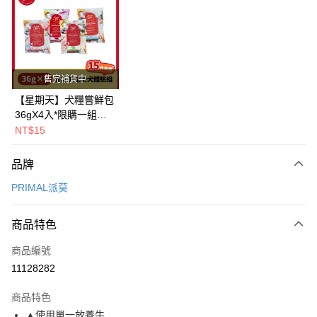
LINE Pay
Apple Pay
街口支付
售完補貨中
悠遊付
【星期天】犬糧嘗鮮包
36gX4入*限購一組｜
Google Pay
鱈+鮭+牛+羊（效期
NT$15
2026.11）
全盈+PAY
品牌
AFTEE先享後付
PRIMAL派莫
相關說明
【關於「AFTEE先享後付」】
ATM付款
AFTEE先享後付是「在收到商品之後才付款」的支付方式。 讓您購物簡單
商品特色
便利好安心！
１．簡單：不需註冊會員、不需綁卡、不需儲值。
運送方式
商品編號
２．便利：只要手機號碼，簡訊認證，即可結帳。
11128282
３．安心：先確認商品／服務後，再付款。
全家取貨付款
每筆NT$80，滿NT$2,000(含以上)免運費
【「AFTEE先享後付」結帳流程】
商品特色
１．於結帳方式選擇「AFTEE先享後付」後，將跳轉至「AFTEE先享後付」
▲使用單一放養牛