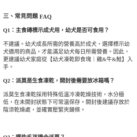
三、常見問題
FAQ
Q1
：主食磚標示成犬用，幼犬是否可食用？
不建議。幼犬成長所需的營養高於成犬，選擇標示幼
犬適用的商品，才能滿足幼犬每日所需營養。因此，
更建議幼犬家庭從【幼犬凍乾即食塊｜雞
&
牛
&
鮭】入
手。
Q2
：派莫是生食凍乾，開封後需要放冰箱嗎？
派莫生食凍乾採用特殊低溫冷凍乾燥技術，水分極
低，在未開封狀態下可常溫保存。開封後建議存放於
陰涼乾燥處，並確實壓緊夾鏈條。