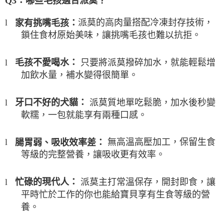
Q3
：哪些毛孩適合派莫？
派莫的高肉量搭配冷凍封存技術，
家有挑嘴毛孩：
l
鎖住食材原始美味，讓挑嘴毛孩也難以抗拒。
只要將派莫撥碎加水，就能輕鬆增
毛孩不愛喝水：
l
加飲水量，補水變得很簡單。
派莫質地單吃鬆脆，加水後秒變
牙口不好的犬貓：
l
軟糯，一包就能享有兩種口感。
無高溫高壓加工，保留生食
腸胃弱、吸收效率差：
l
等級的完整營養，讓吸收更有效率。
派莫主打常溫保存，開封即食，讓
忙碌的現代人：
l
平時忙於工作的你也能給寶貝享有生食等級的營
養。