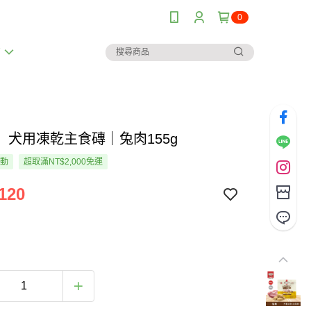
0
薦
】犬用凍乾主食磚｜兔肉155g
活動
超取滿NT$2,000免運
120