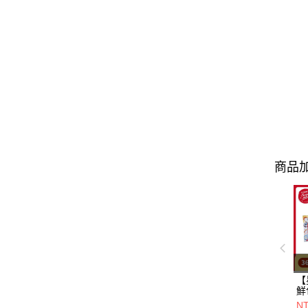
商品加
【
鮮
一
N