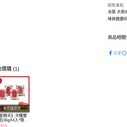
全盈+PAY
銷售重點
AFTEE先
派莫 犬
相關說明
味與健康
【關於「A
ATM付款
AFTEE
便利好安
商品相關分
１．簡單
２．便利
運送方式
❖ 品牌總
３．安心
分享
全家取貨
❖ 產品類
【「AFT
每筆NT$8
１．於結帳
❖ 產品類
價購 (1)
付」結帳
付款後全
２．訂單
狗狗專區 ੯‧̀
３．收到繳
每筆NT$8
／ATM／
狗狗專區 ੯‧̀
※ 請注意
7-11取貨
絡購買商品
先享後付
每筆NT$8
※ 交易是
售完補貨中
是否繳費成
付款後7-1
付客戶支
星期天】犬糧嘗
每筆NT$8
包36gX4入*限購
組｜鱈+鮭+牛
【注意事
T$15