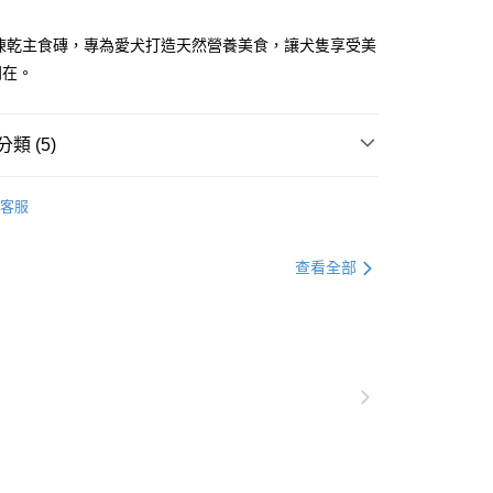
享後付
用凍乾主食磚，專為愛犬打造天然營養美食，讓犬隻享受美
同在。
FTEE先享後付」】
先享後付是「在收到商品之後才付款」的支付方式。 讓您購物簡單
心！
類 (5)
：不需註冊會員、不需綁卡、不需儲值。
：只要手機號碼，簡訊認證，即可結帳。
覽 ❖
PRIMAL｜派莫
：先確認商品／服務後，再付款。
客服
付款
型 ❖
無穀飼料
EE先享後付」結帳流程】
0，滿NT$2,000(含以上)免運費
方式選擇「AFTEE先享後付」後，將跳轉至「AFTEE先享後
型 ❖
凍乾 / 風乾飼料
查看全部
頁面，進行簡訊認證並確認金額後，即可完成結帳。
家取貨
成立數日內，您將收到繳費通知簡訊。
͡⬮
‐ 狗乾糧 (主食)
費通知簡訊後14天內，點擊此簡訊中的連結，可透過四大超商
0，滿NT$2,000(含以上)免運費
網路銀行／等多元方式進行付款，方視為交易完成。
͡⬮
‐ 狗凍乾糧 / 風乾糧 (主食)
：結帳手續完成當下不需立刻繳費，但若您需要取消訂單，請聯
付款
的店家。未經商家同意取消之訂單仍視為有效，需透過AFTEE
繳納相關費用。
0，滿NT$2,000(含以上)免運費
否成功請以「AFTEE先享後付 」之結帳頁面顯示為準，若有關於
功／繳費後需取消欲退款等相關疑問，請聯繫「AFTEE先享後
1取貨
援中心」
https://netprotections.freshdesk.com/support/home
0，滿NT$2,000(含以上)免運費
項】