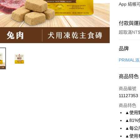
App 結
付款與運
超取滿NT$
付款方式
品牌
信用卡一
PRIMAL
超商取貨
商品特色
LINE Pay
商品編號
Apple Pay
11127353
商品特色
街口支付
▲使用
悠遊付
▲81%
▲每公
Google Pa
▲使用