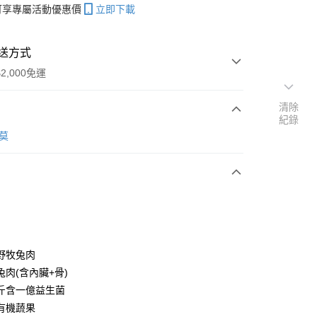
帳可享專屬活動優惠價
立即下載
送方式
2,000免運
清除
紀錄
次付款
派莫
付款
野牧兔肉
兔肉(含內臟+骨)
斤含一億益生菌
y
有機蔬果