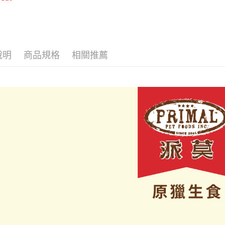
一般宅配
羊（效期
１．透過由
26.11）
交易，需
每筆NT$1
求債權轉
２．關於
大型貨運
https://aft
每筆NT$3
３．未成
說明
商品規格
相關推薦
「AFTE
宅配-離島
任。
４．使用「
每筆NT$1
即時審查
結果請求
５．嚴禁
形，恩沛
動。