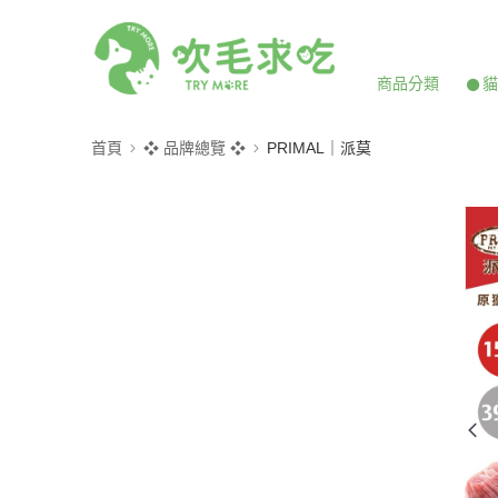
商品分類
𒊹
首頁
❖ 品牌總覽 ❖
PRIMAL｜派莫