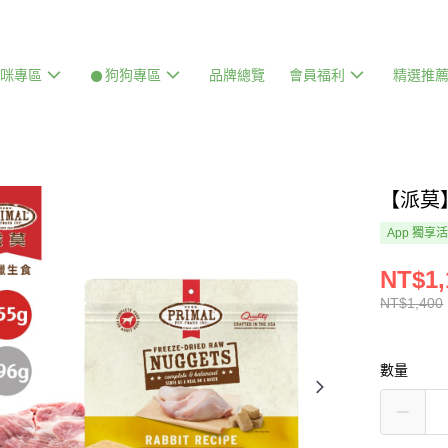
貓咪專區
𒊹狗狗專區
品牌總覽
會員福利
精選推
【派莫
App 獨享
NT$1,
NT$1,400
數量