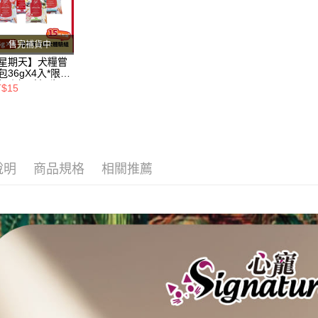
交易，需
每筆NT$1
求債權轉
２．關於
大型貨運
售完補貨中
https://aft
每筆NT$3
３．未成
星期天】犬糧嘗
「AFTE
包36gX4入*限購
宅配-離島
組｜鱈+鮭+牛
任。
T$15
羊（效期
４．使用「
每筆NT$1
26.11）
即時審查
結果請求
５．嚴禁
形，恩沛
動。
說明
商品規格
相關推薦