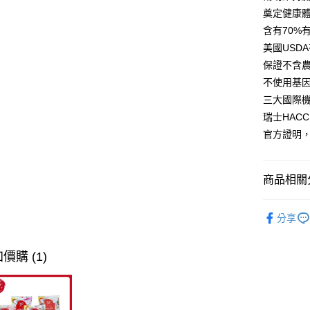
奠定健康
AFTEE先
含有70%
相關說明
【關於「A
美國USD
ATM付款
AFTEE
保證不含
便利好安
不使用基
１．簡單
２．便利
三大國際
運送方式
３．安心
瑞士HAC
全家取貨
【「AFT
官方證明
每筆NT$8
１．於結帳
付」結帳
付款後全
２．訂單
商品相關分
３．收到繳
每筆NT$8
／ATM／
❖ 品牌總
※ 請注意
7-11取貨
分享
絡購買商品
❖ 產品類
先享後付
每筆NT$8
※ 交易是
狗狗專區 ੯‧̀
價購 (1)
是否繳費成
付款後7-1
付客戶支
每筆NT$8
【注意事
一般宅配
１．透過由