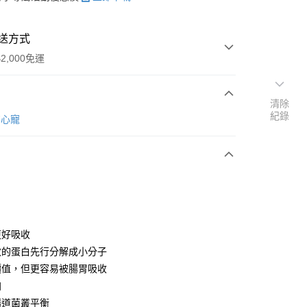
送方式
2,000免運
清除
紀錄
次付款
e7心寵
付款
更好吸收
敏的蛋白先行分解成小分子
價值，但更容易被腸胃吸收
y
加
腸道菌叢平衡