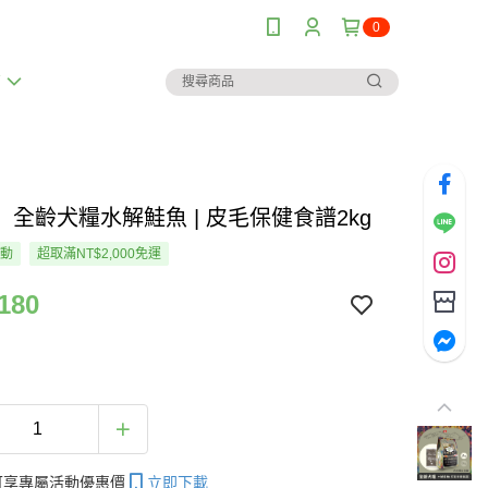
0
薦
】全齡犬糧水解鮭魚 | 皮毛保健食譜2kg
活動
超取滿NT$2,000免運
180
帳可享專屬活動優惠價
立即下載