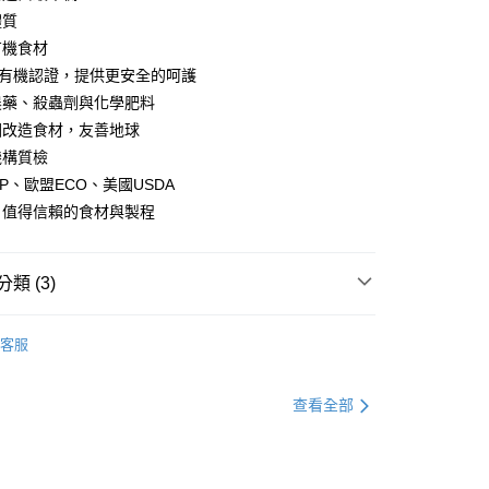
體質
享後付
有機食材
FTEE先享後付」】
A有機認證，提供更安全的呵護
先享後付是「在收到商品之後才付款」的支付方式。 讓您購物簡單
農藥、殺蟲劑與化學肥料
心！
因改造食材，友善地球
：不需註冊會員、不需綁卡、不需儲值。
：只要手機號碼，簡訊認證，即可結帳。
機構質檢
：先確認商品／服務後，再付款。
CP、歐盟ECO、美國USDA
付款
EE先享後付」結帳流程】
，值得信賴的食材與製程
0，滿NT$2,000(含以上)免運費
方式選擇「AFTEE先享後付」後，將跳轉至「AFTEE先享後
頁面，進行簡訊認證並確認金額後，即可完成結帳。
家取貨
成立數日內，您將收到繳費通知簡訊。
類 (3)
費通知簡訊後14天內，點擊此簡訊中的連結，可透過四大超商
0，滿NT$2,000(含以上)免運費
網路銀行／等多元方式進行付款，方視為交易完成。
覽 ❖
Signature7｜心寵
：結帳手續完成當下不需立刻繳費，但若您需要取消訂單，請聯
付款
客服
的店家。未經商家同意取消之訂單仍視為有效，需透過AFTEE
型 ❖
有穀飼料
繳納相關費用。
0，滿NT$2,000(含以上)免運費
否成功請以「AFTEE先享後付 」之結帳頁面顯示為準，若有關於
͡⬮
‐ 狗乾糧 (主食)
功／繳費後需取消欲退款等相關疑問，請聯繫「AFTEE先享後
查看全部
1取貨
援中心」
https://netprotections.freshdesk.com/support/home
0，滿NT$2,000(含以上)免運費
項】
恩沛科技股份有限公司提供之「AFTEE先享後付」服務完成之