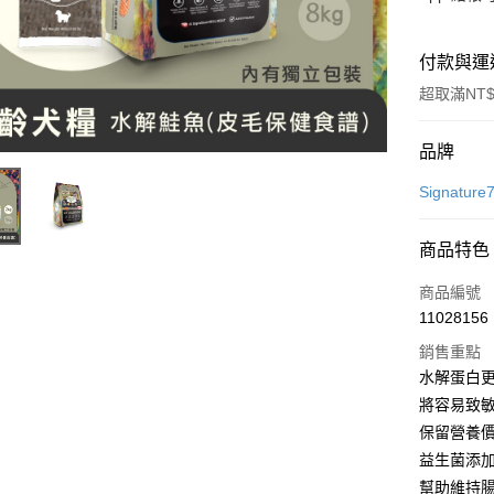
付款與運
超取滿NT$
付款方式
品牌
信用卡一
Signatur
超商取貨
商品特色
LINE Pay
商品編號
Apple Pay
11028156
銷售重點
街口支付
水解蛋白
悠遊付
將容易致
保留營養
Google Pa
益生菌添
全盈+PAY
幫助維持