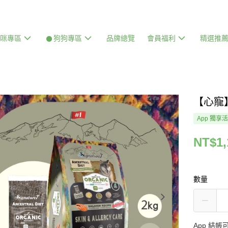
貓咪專區
𒊹狗狗專區
品牌總覽
會員福利
精選推
【心寵
App 獨享
NT$1,
數量
App 結