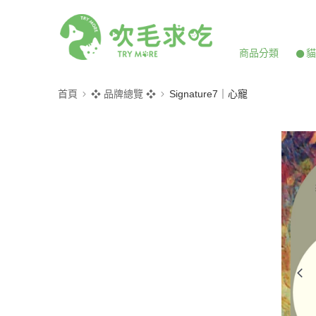
商品分類
𒊹
首頁
❖ 品牌總覽 ❖
Signature7｜心寵