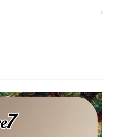
依本服務之必要範圍內提供個人資料，並將交易相關給付款項請
00，滿NT$2,000(含以上)免運費
讓予恩沛科技股份有限公司。
個人資料處理事宜，請瀏覽以下網址：
ee.tw/terms/#terms3
00
年的使用者請事先徵得法定代理人或監護人之同意方可使用
E先享後付」，若未經同意申辦者引起之損失，本公司不負相關責
AFTEE先享後付」時，將依據個別帳號之用戶狀況，依本公司
80
核予不同之上限額度；若仍有額度不足之情形，本公司將視審查
用戶進行身份認證。
一人註冊多個帳號或使用他人資訊註冊。若發現惡意使用之情
科技股份有限公司將有權停止該用戶之使用額度並採取法律行