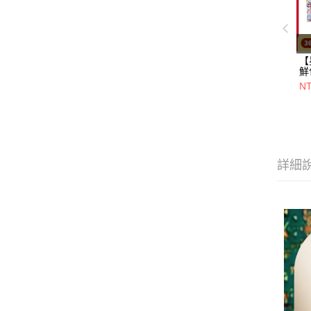
【
鮮
一
N
+
20
詳細