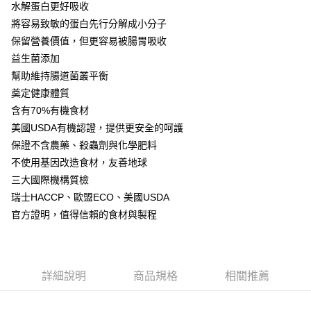
每筆NT$300
水解蛋白更好吸收
３．收到繳費通知簡訊後14天內，點擊此簡訊中的連結，可透過四大超商／
ATM／網路銀行／等多元方式進行付款，方視為交易完成。
將容易致敏的蛋白先行分解成小分子
宅配-離島
※ 請注意：結帳手續完成當下不需立刻繳費，但若您需要取消訂單，請聯絡
保留營養價值，但更容易被腸胃吸收
每筆NT$180
購買商品的店家。未經商家同意取消之訂單仍視為有效，需透過AFTEE先享
益生菌添加
後付繳納相關費用。
※ 交易是否成功請以「AFTEE先享後付 」之結帳頁面顯示為準，若有關於
幫助維持腸道菌叢平衡
是否繳費成功／繳費後需取消欲退款等相關疑問，請聯繫「AFTEE先享後付
奠定健康體質
客戶支援中心」
https://netprotections.freshdesk.com/support/home
含有70%有機食材
【注意事項】
美國USDA有機認證，提供更安全的呵護
１．透過由恩沛科技股份有限公司提供之「AFTEE先享後付」服務完成之交
保證不含農藥、殺蟲劑與化學肥料
易，需依本服務之必要範圍內提供個人資料，並將交易相關給付款項請求債
權轉讓予恩沛科技股份有限公司。
不使用基因改造食材，友善地球
２．關於個人資料處理事宜，請瀏覽以下網址：
三大國際機構質檢
https://aftee.tw/terms/#terms3
瑞士HACCP、歐盟ECO、美國USDA
３．未成年的使用者請事先徵得法定代理人或監護人之同意方可使用
「AFTEE先享後付」，若未經同意申辦者引起之損失，本公司不負相關責
官方證明，值得信賴的食材與製程
任。
４．使用「AFTEE先享後付」時，將依據個別帳號之用戶狀況，依本公司即
時審查核予不同之上限額度；若仍有額度不足之情形，本公司將視審查結果
請求用戶進行身份認證。
５．嚴禁一人註冊多個帳號或使用他人資訊註冊。若發現惡意使用之情形，
詳細說明
商品規格
相關推薦
恩沛科技股份有限公司將有權停止該用戶之使用額度並採取法律行動。