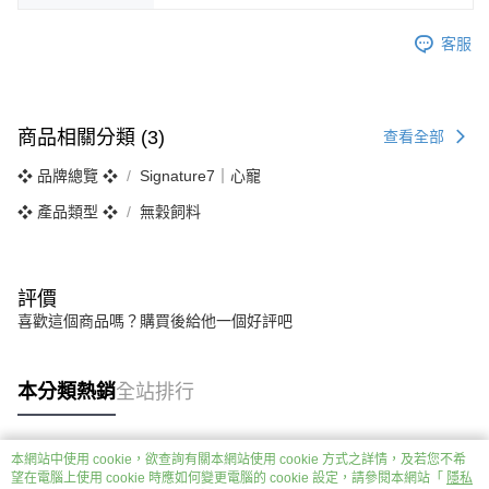
客服
商品相關分類 (3)
查看全部
❖ 品牌總覽 ❖
Signature7｜心寵
❖ 產品類型 ❖
無穀飼料
評價
喜歡這個商品嗎？購買後給他一個好評吧
本分類熱銷
全站排行
本網站中使用 cookie，欲查詢有關本網站使用 cookie 方式之詳情，及若您不希
熱門標籤
望在電腦上使用 cookie 時應如何變更電腦的 cookie 設定，請參閱本網站「
隱私