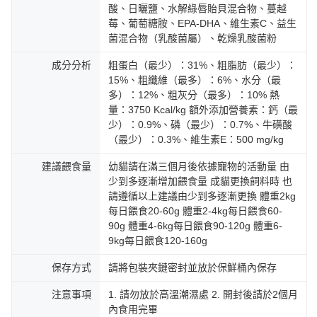
酸、日曬鹽、水解綠唇貽貝混合物、蔓越
莓、葡萄糖胺、EPA-DHA、維生素C、益生
菌混合物（乳酸菌屬）、乾燥乳酸菌粉
成分分析
粗蛋白（最少）：31%、粗脂肪（最少）：
15%、粗纖維（最多）：6%、水分（最
多）：12%、粗灰分（最多）：10% 熱
量：3750 Kcal/kg 額外添加營養素：鈣（最
少）：0.9%、磷（最少）：0.7%、牛磺酸
（最少）：0.3%、維生素E：500 mg/kg
建議餵食量
幼貓請在滿三個月後依據寵物的活動量 由
少到多逐漸增加餵食量 成貓更換飼料時 也
請遵循以上建議由少到多逐漸更換 體重2kg
每日餵食20-60g 體重2-4kg每日餵食60-
90g 體重4-6kg每日餵食90-120g 體重6-
9kg每日餵食120-160g
保存方式
請將包裝夾鏈密封並放於保鮮桶內保存
注意事項
1. 請勿放於高溫潮濕處 2. 開封後請於2個月
內食用完畢