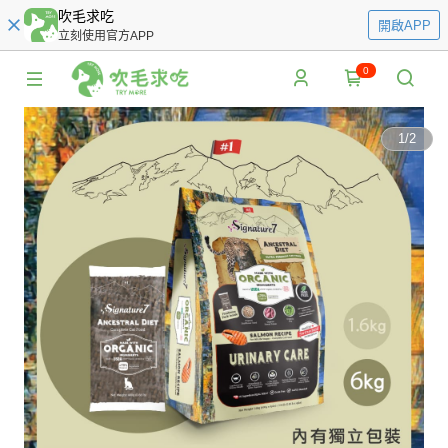
吹毛求吃
開啟APP
立刻使用官方APP
0
1
/
2