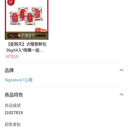
Apple Pay
街口支付
悠遊付
售完補貨中
Google Pay
【星期天】犬糧嘗鮮包
36gX4入*限購一組｜
全盈+PAY
鱈+鮭+牛+羊（效期
NT$15
2026.11）
AFTEE先享後付
相關說明
品牌
【關於「AFTEE先享後付」】
Signature7心寵
ATM付款
AFTEE先享後付是「在收到商品之後才付款」的支付方式。 讓您購物簡單
便利好安心！
１．簡單：不需註冊會員、不需綁卡、不需儲值。
運送方式
商品特色
２．便利：只要手機號碼，簡訊認證，即可結帳。
３．安心：先確認商品／服務後，再付款。
一般宅配
商品編號
每筆NT$100，滿NT$2,000(含以上)免運費
11027819
【「AFTEE先享後付」結帳流程】
１．於結帳方式選擇「AFTEE先享後付」後，將跳轉至「AFTEE先享後付」
大型貨運
結帳頁面，進行簡訊認證並確認金額後，即可完成結帳。
銷售重點
２．訂單成立數日內，您將收到繳費通知簡訊。