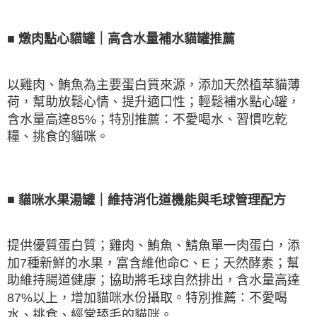
■
燉肉點心貓罐｜高含水量補水貓罐推薦
以雞肉、鮪魚為主要蛋白質來源，添加天然植萃貓薄
荷，幫助放鬆心情、提升適口性；輕鬆補水點心罐，
含水量高達
85%
；特別推薦：不愛喝水、習慣吃乾
糧、挑食的貓咪。
■
貓咪水果湯罐｜維持消化道機能與毛球管理配方
提供優質蛋白質；雞肉、鮪魚、鯖魚單一肉蛋白，添
加
7
種新鮮的水果，富含維他命
C
、
E
；天然酵素；幫
助維持腸道健康；協助將毛球自然排出，含水量高達
87%
以上，增加貓咪水份攝取。特別推薦：不愛喝
水、挑食、經常舔毛的貓咪。