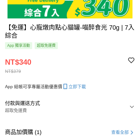
【免運】心寵燉肉點心貓罐-喵醉食光 70g | 7入
綜合
App 獨享活動
超取免運費
NT$340
NT$379
App 結帳可享專屬活動優惠價
立即下載
付款與運送方式
超取免運費
付款方式
信用卡一次付款
商品加價購 (1)
查看全部