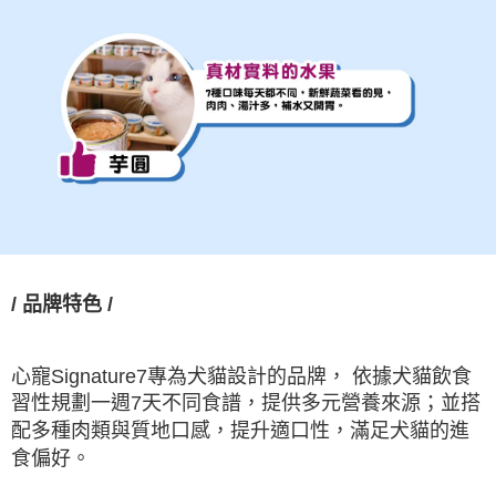
/
品牌特色
/
心寵
Signature7
專為犬貓設計的品牌，
依據犬貓飲食
習性規劃一週
7
天不同食譜，提供多元營養來源；並搭
配多種肉類與質地口感，提升適口性，滿足犬貓的進
食偏好。