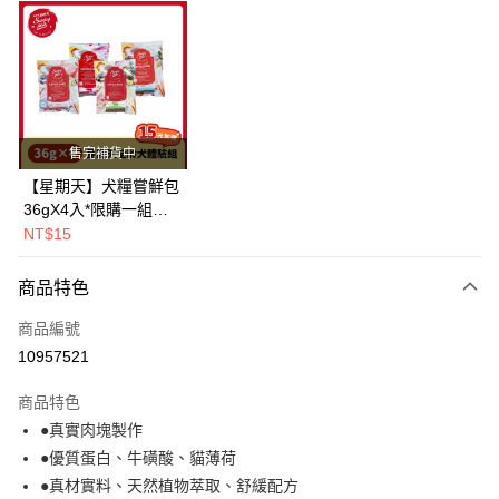
超商取貨付款
LINE Pay
Apple Pay
街口支付
售完補貨中
悠遊付
【星期天】犬糧嘗鮮包
36gX4入*限購一組｜
Google Pay
鱈+鮭+牛+羊（效期
NT$15
2026.11）
全盈+PAY
商品特色
AFTEE先享後付
相關說明
商品編號
【關於「AFTEE先享後付」】
10957521
ATM付款
AFTEE先享後付是「在收到商品之後才付款」的支付方式。 讓您購物簡單
便利好安心！
商品特色
１．簡單：不需註冊會員、不需綁卡、不需儲值。
運送方式
●真實肉塊製作
２．便利：只要手機號碼，簡訊認證，即可結帳。
３．安心：先確認商品／服務後，再付款。
●優質蛋白、牛磺酸、貓薄荷
全家取貨付款(指定商品免運)
●真材實料、天然植物萃取、舒緩配方
免運費
【「AFTEE先享後付」結帳流程】