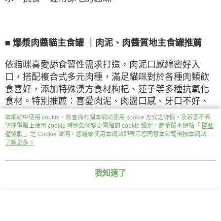
■
爆漿肉醬貓主食罐
｜肉泥、肉醬質地主食罐推薦
依貓咪喜愛舔食習性需求打造，肉泥口感綿密好入
口，搭配複合式多元肉種，滿足貓咪對於各種肉類飲
食喜好，添加特殊漢方食材枸杞、蓮子等多種抗氧化
食材。特別推薦：喜愛肉泥、肉醬口感、牙口不好、
高齡、挑食的貓咪。
本網站中使用 cookie，欲查詢有關本網站使用 cookie 方式之詳情，及若您不希
望在電腦上使用 cookie 時應如何變更電腦的 cookie 設定，請參閱本網站「
隱私
權條款
」之 Cookie 聲明。您繼續使用本網站即表示您同意本公司得按本網站使
用條款之 Cookie 聲明使用 cookie。
了解更多 >
■
犬鮮享杯｜狗狗鮮食推薦，挑食狗拌飯首選
我知道了
嚴選鮭魚、雞肉、鮪魚三種優質動物性蛋白質，搭配
多元蔬果組合，精心設計
7
種不同食譜，提供狗狗完
整、多元且豐富的營養來源。高適口性食譜可提升狗