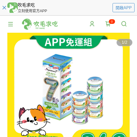
吹毛求吃
開啟APP
立刻使用官方APP
0
1
/
2