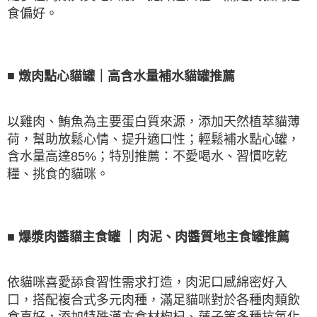
食偏好。
■
燉肉點心貓罐｜高含水量補水貓罐推薦
以雞肉、鮪魚為主要蛋白質來源，添加天然植萃貓薄
荷，幫助放鬆心情、提升適口性；輕鬆補水點心罐，
含水量高達
85%
；特別推薦：不愛喝水、習慣吃乾
糧、挑食的貓咪。
■
爆漿肉醬貓主食罐
｜肉泥、肉醬質地主食罐推薦
依貓咪喜愛舔食習性需求打造，肉泥口感綿密好入
口，搭配複合式多元肉種，滿足貓咪對於各種肉類飲