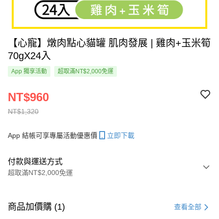
【心寵】燉肉點心貓罐 肌肉發展 | 雞肉+玉米筍
70gX24入
App 獨享活動
超取滿NT$2,000免運
NT$960
NT$1,320
App 結帳可享專屬活動優惠價
立即下載
付款與運送方式
超取滿NT$2,000免運
付款方式
信用卡一次付款
商品加價購 (1)
查看全部