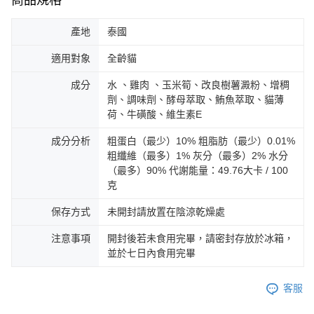
產地
泰國
適用對象
全齡貓
成分
水 、雞肉 、玉米筍、改良樹薯澱粉、增稠
劑、調味劑、酵母萃取、鮪魚萃取、貓薄
荷、牛磺酸、維生素E
成分分析
粗蛋白（最少）10% 粗脂肪（最少）0.01%
粗纖維（最多）1% 灰分（最多）2% 水分
（最多）90% 代謝能量：49.76大卡 / 100
克
保存方式
未開封請放置在陰涼乾燥處
注意事項
開封後若未食用完畢，請密封存放於冰箱，
並於七日內食用完畢
客服