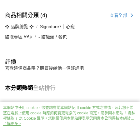
商品相關分類 (4)
查看全部
❖ 品牌總覽 ❖
Signature7｜心寵
貓咪專區 /•᷅‎‎•᷄\୭
‐ 貓罐頭 / 餐包
評價
喜歡這個商品嗎？購買後給他一個好評吧
本分類熱銷
全站排行
本網站中使用 cookie，欲查詢有關本網站使用 cookie 方式之詳情，及若您不希
熱門標籤
望在電腦上使用 cookie 時應如何變更電腦的 cookie 設定，請參閱本網站「
隱私
權條款
」之 Cookie 聲明。您繼續使用本網站即表示您同意本公司得按本網站使
用條款之 Cookie 聲明使用 cookie。
了解更多 >