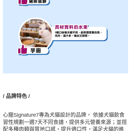
/
品牌特色
/
心寵
Signature7
專為犬貓設計的品牌，
依據犬貓飲食
習性規劃一週
7
天不同食譜，提供多元營養來源；並搭
配多種肉類與質地口感，提升適口性，滿足犬貓的進