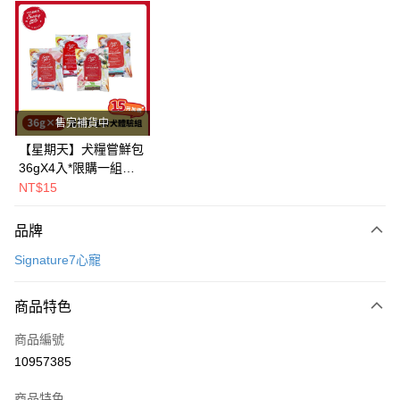
超商取貨付款
LINE Pay
Apple Pay
街口支付
售完補貨中
悠遊付
【星期天】犬糧嘗鮮包
36gX4入*限購一組｜
Google Pay
鱈+鮭+牛+羊（效期
NT$15
2026.11）
全盈+PAY
品牌
AFTEE先享後付
Signature7心寵
相關說明
【關於「AFTEE先享後付」】
ATM付款
AFTEE先享後付是「在收到商品之後才付款」的支付方式。 讓您購物簡單
商品特色
便利好安心！
１．簡單：不需註冊會員、不需綁卡、不需儲值。
運送方式
商品編號
２．便利：只要手機號碼，簡訊認證，即可結帳。
10957385
３．安心：先確認商品／服務後，再付款。
全家取貨付款
每筆NT$80，滿NT$2,000(含以上)免運費
【「AFTEE先享後付」結帳流程】
商品特色