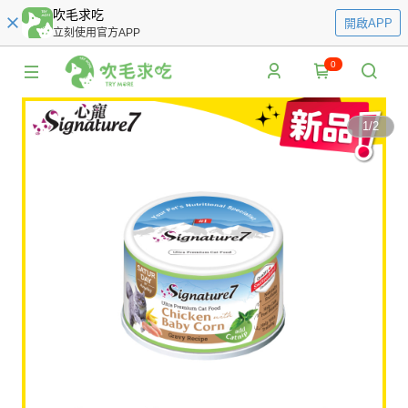
吹毛求吃
開啟APP
立刻使用官方APP
0
1
/
2