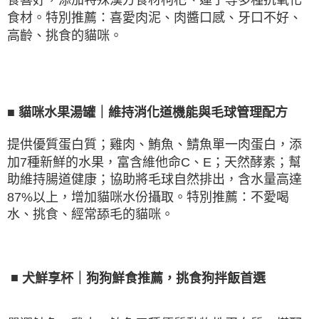
食喜好，添加特殊漢方食材枸杞、蓮子等多種抗氧化
食材。特別推薦：喜愛肉泥、肉醬口感、牙口不好、
高齡、挑食的貓咪。
■
貓咪水果湯罐｜維持消化道機能與毛球管理配方
提供優質蛋白質；雞肉、鮪魚、鯖魚單一肉蛋白，添
加
7
種新鮮的水果，富含維他命
C
、
E
；天然酵素；幫
助維持腸道健康；協助將毛球自然排出，含水量高達
87%
以上，增加貓咪水份攝取。特別推薦：不愛喝
水、挑食、經常舔毛的貓咪。
■
犬鮮享杯｜狗狗鮮食推薦，挑食狗拌飯首選