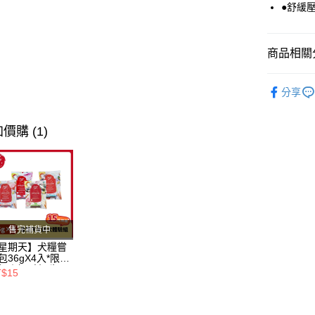
●舒緩
Google Pa
全盈+PAY
商品相關分
AFTEE先
相關說明
❖ 品牌總
【關於「A
分享
ATM付款
貓咪專區 /•᷅‎‎
AFTEE
便利好安
✦ NEW！
價購 (1)
１．簡單
２．便利
運送方式
❖ 產品類
３．安心
全家取貨
【「AFT
每筆NT$8
１．於結帳
付」結帳
付款後全
２．訂單
售完補貨中
３．收到繳
每筆NT$8
／ATM／
星期天】犬糧嘗
※ 請注意
包36gX4入*限購
7-11取貨
絡購買商品
組｜鱈+鮭+牛
T$15
羊（效期
先享後付
每筆NT$8
26.11）
※ 交易是
是否繳費成
付款後7-1