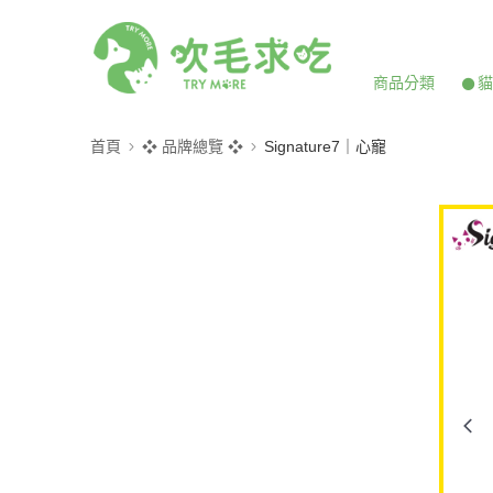
商品分類
𒊹
首頁
❖ 品牌總覽 ❖
Signature7｜心寵