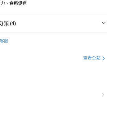
壓力、食慾促進
y
類 (4)
享後付
覽 ❖
Signature7｜心寵
FTEE先享後付」】
客服
•᷄\୭
‐ 貓罐頭 / 餐包
先享後付是「在收到商品之後才付款」的支付方式。 讓您購物簡單
心！
新品上市 ✦
：不需註冊會員、不需綁卡、不需儲值。
查看全部
：只要手機號碼，簡訊認證，即可結帳。
型 ❖
罐頭餐包
：先確認商品／服務後，再付款。
付款
EE先享後付」結帳流程】
0，滿NT$2,000(含以上)免運費
方式選擇「AFTEE先享後付」後，將跳轉至「AFTEE先享後
頁面，進行簡訊認證並確認金額後，即可完成結帳。
家取貨
成立數日內，您將收到繳費通知簡訊。
費通知簡訊後14天內，點擊此簡訊中的連結，可透過四大超商
0，滿NT$2,000(含以上)免運費
網路銀行／等多元方式進行付款，方視為交易完成。
：結帳手續完成當下不需立刻繳費，但若您需要取消訂單，請聯
付款
的店家。未經商家同意取消之訂單仍視為有效，需透過AFTEE
繳納相關費用。
0，滿NT$2,000(含以上)免運費
否成功請以「AFTEE先享後付 」之結帳頁面顯示為準，若有關於
功／繳費後需取消欲退款等相關疑問，請聯繫「AFTEE先享後
1取貨