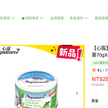
貓咪專區
𒊹狗狗專區
品牌總覽
會員福利
精選推
【心寵
薈70g
App 獨享
5 (
1
NT$2
NT$330
數量