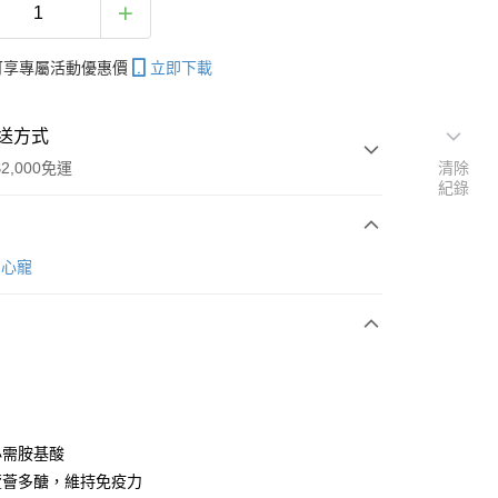
帳可享專屬活動優惠價
立即下載
送方式
2,000免運
清除
紀錄
次付款
e7心寵
付款
必需胺基酸
蘆薈多醣，維持免疫力