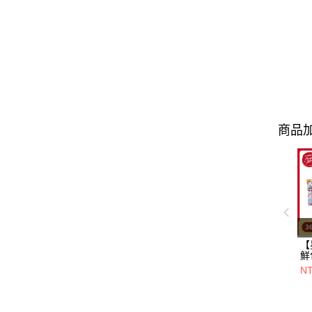
商品加
【
鮮
一
N
+
20