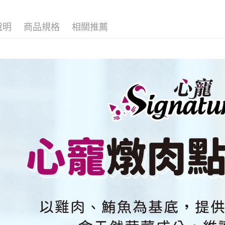
付客戶支
每筆NT$8
【注意事
說明
商品規格
相關推薦
一般宅配
１．透過由
交易，需
每筆NT$1
求債權轉
２．關於
大型貨運
https://aft
每筆NT$3
３．未成
「AFTE
宅配-離島
任。
４．使用「
每筆NT$1
即時審查
結果請求
５．嚴禁
形，恩沛
動。