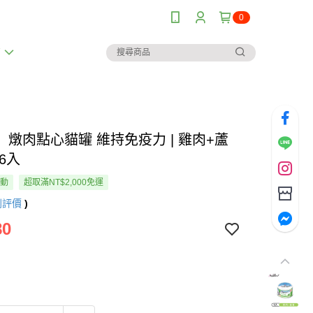
0
薦
】燉肉點心貓罐 維持免疫力 | 雞肉+蘆
X6入
活動
超取滿NT$2,000免運
則評價
)
80