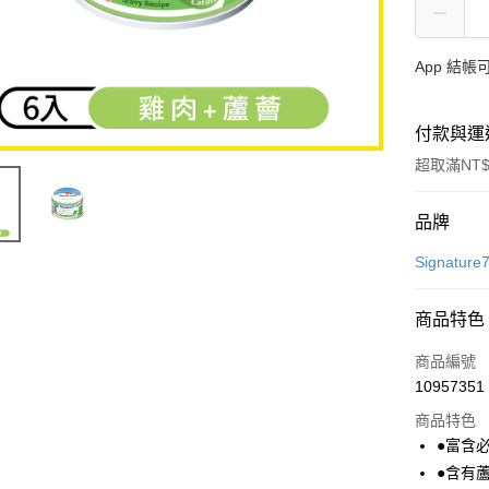
App 結
付款與運
超取滿NT$
付款方式
品牌
信用卡一
Signatur
超商取貨
商品特色
LINE Pay
商品編號
Apple Pay
10957351
商品特色
街口支付
●富含
悠遊付
●含有