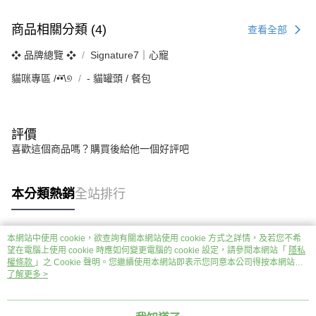
商品相關分類 (4)
查看全部
❖ 品牌總覽 ❖
Signature7｜心寵
貓咪專區 /•᷅‎‎•᷄\୭
‐ 貓罐頭 / 餐包
評價
喜歡這個商品嗎？購買後給他一個好評吧
本分類熱銷
全站排行
本網站中使用 cookie，欲查詢有關本網站使用 cookie 方式之詳情，及若您不希
熱門標籤
望在電腦上使用 cookie 時應如何變更電腦的 cookie 設定，請參閱本網站「
隱私
權條款
」之 Cookie 聲明。您繼續使用本網站即表示您同意本公司得按本網站使
用條款之 Cookie 聲明使用 cookie。
了解更多 >