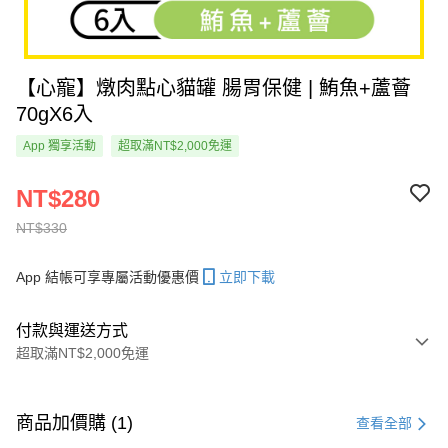
【心寵】燉肉點心貓罐 腸胃保健 | 鮪魚+蘆薈
70gX6入
App 獨享活動
超取滿NT$2,000免運
NT$280
NT$330
App 結帳可享專屬活動優惠價
立即下載
付款與運送方式
超取滿NT$2,000免運
付款方式
信用卡一次付款
商品加價購 (1)
查看全部