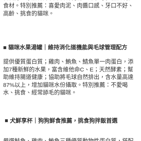
食材。特別推薦：喜愛肉泥、肉醬口感、牙口不好、
高齡、挑食的貓咪。
■
貓咪水果湯罐｜維持消化道機能與毛球管理配方
提供優質蛋白質；雞肉、鮪魚、鯖魚單一肉蛋白，添
加
7
種新鮮的水果，富含維他命
C
、
E
；天然酵素；幫
助維持腸道健康；協助將毛球自然排出，含水量高達
87%
以上，增加貓咪水份攝取。特別推薦：不愛喝
水、挑食、經常舔毛的貓咪。
■
犬鮮享杯｜狗狗鮮食推薦，挑食狗拌飯首選
嚴選鮭魚、雞肉、鮪魚三種優質動物性蛋白質，搭配