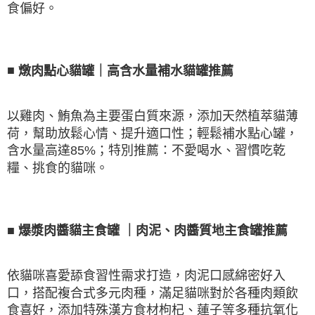
食偏好。
■
燉肉點心貓罐｜高含水量補水貓罐推薦
以雞肉、鮪魚為主要蛋白質來源，添加天然植萃貓薄
荷，幫助放鬆心情、提升適口性；輕鬆補水點心罐，
含水量高達
85%
；特別推薦：不愛喝水、習慣吃乾
糧、挑食的貓咪。
■
爆漿肉醬貓主食罐
｜肉泥、肉醬質地主食罐推薦
依貓咪喜愛舔食習性需求打造，肉泥口感綿密好入
口，搭配複合式多元肉種，滿足貓咪對於各種肉類飲
食喜好，添加特殊漢方食材枸杞、蓮子等多種抗氧化