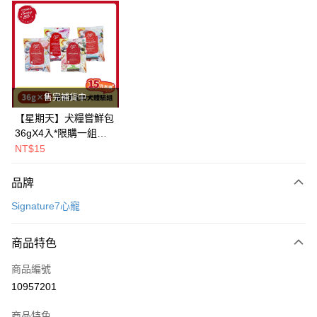
超商取貨付款
LINE Pay
Apple Pay
街口支付
售完補貨中
悠遊付
【星期天】犬糧嘗鮮包
36gX4入*限購一組｜
Google Pay
鱈+鮭+牛+羊（效期
NT$15
2026.11）
全盈+PAY
品牌
AFTEE先享後付
Signature7心寵
相關說明
【關於「AFTEE先享後付」】
ATM付款
AFTEE先享後付是「在收到商品之後才付款」的支付方式。 讓您購物簡單
商品特色
便利好安心！
１．簡單：不需註冊會員、不需綁卡、不需儲值。
運送方式
商品編號
２．便利：只要手機號碼，簡訊認證，即可結帳。
10957201
３．安心：先確認商品／服務後，再付款。
全家取貨付款
每筆NT$80，滿NT$2,000(含以上)免運費
【「AFTEE先享後付」結帳流程】
商品特色