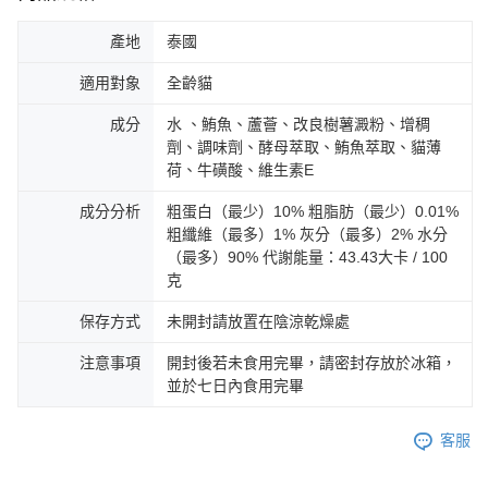
產地
泰國
適用對象
全齡貓
成分
水 、鮪魚、蘆薈、改良樹薯澱粉、增稠
劑、調味劑、酵母萃取、鮪魚萃取、貓薄
荷、牛磺酸、維生素E
成分分析
粗蛋白（最少）10% 粗脂肪（最少）0.01%
粗纖維（最多）1% 灰分（最多）2% 水分
（最多）90% 代謝能量：43.43大卡 / 100
克
保存方式
未開封請放置在陰涼乾燥處
注意事項
開封後若未食用完畢，請密封存放於冰箱，
並於七日內食用完畢
客服