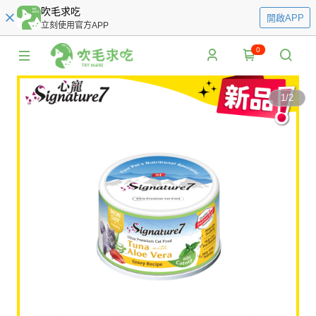
吹毛求吃
開啟APP
立刻使用官方APP
0
1
/
2