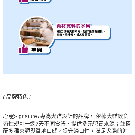
/
品牌特色
/
心寵
Signature7
專為犬貓設計的品牌，
依據犬貓飲食
習性規劃一週
7
天不同食譜，提供多元營養來源；並搭
配多種肉類與質地口感，提升適口性，滿足犬貓的進