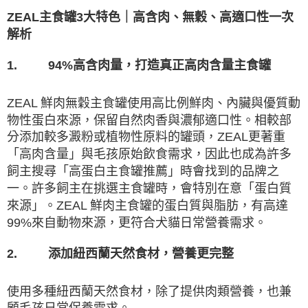
ZEAL
主食罐3
大特色｜高含肉、無穀、高適口性一次
解析
94%
1.
高含肉量，打造真正高肉含量主食罐
ZEAL
鮮肉無穀主食罐使用高比例鮮肉、內臟與優質動
物性蛋白來源，保留自然肉香與濃郁適口性。相較部
分添加較多澱粉或植物性原料的罐頭，
ZEAL
更著重
「高肉含量」與毛孩原始飲食需求，因此也成為許多
飼主搜尋「高蛋白主食罐推薦」時會找到的品牌之
一。許多飼主在挑選主食罐時，會特別在意「蛋白質
來源」。
ZEAL
鮮肉主食罐的蛋白質與脂肪，有高達
99%
來自動物來源，更符合犬貓日常營養需求。
2.
添加紐西蘭天然食材，營養更完整
使用多種紐西蘭天然食材，除了提供肉類營養，也兼
顧毛孩日常保養需求。