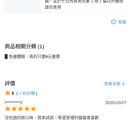
箱，並於七日內食用完畢 2.除了貓以外寵物
請勿食用
客服
商品相關分類 (1)
█ 免運體驗｜真的只要𝟎元運費
評價
查看全部
5
(
1
則評價
)
l**********2
2025/10/27
沒吃過的新口味，買來試試，希望家裡的貓貓會喜歡