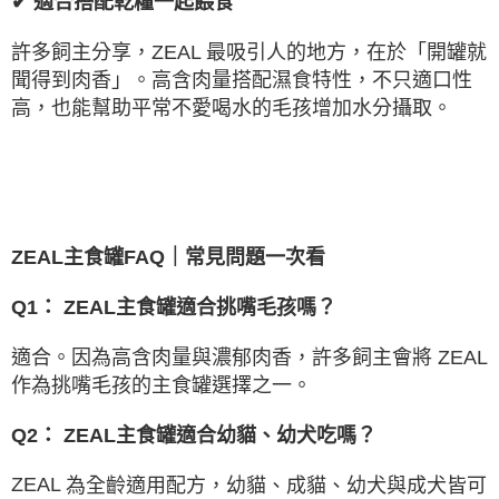
✔
適合搭配乾糧一起餵食
許多飼主分享，
ZEAL
最吸引人的地方，在於「開罐就
聞得到肉香」。高含肉量搭配濕食特性，不只適口性
高，也能幫助平常不愛喝水的毛孩增加水分攝取。
ZEAL
主食罐
FAQ
｜常見問題一次看
Q1
：
ZEAL
主食罐適合挑嘴毛孩嗎？
適合。因為高含肉量與濃郁肉香，許多飼主會將
ZEAL
作為挑嘴毛孩的主食罐選擇之一。
Q2
：
ZEAL
主食罐適合幼貓、幼犬吃嗎？
ZEAL
為全齡適用配方，幼貓、成貓、幼犬與成犬皆可