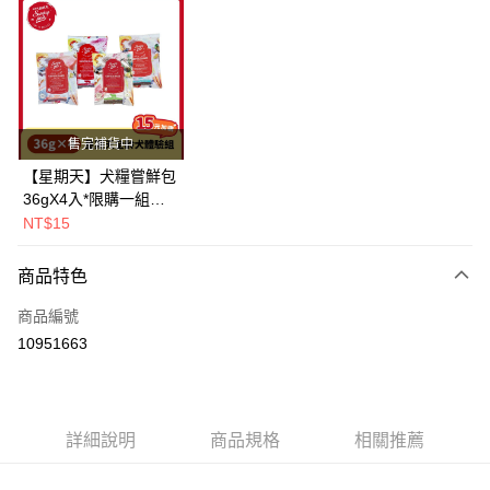
超商取貨付款
LINE Pay
Apple Pay
街口支付
售完補貨中
悠遊付
【星期天】犬糧嘗鮮包
36gX4入*限購一組｜
Google Pay
鱈+鮭+牛+羊（效期
NT$15
2026.11）
全盈+PAY
商品特色
AFTEE先享後付
相關說明
商品編號
【關於「AFTEE先享後付」】
10951663
ATM付款
AFTEE先享後付是「在收到商品之後才付款」的支付方式。 讓您購物簡單
便利好安心！
１．簡單：不需註冊會員、不需綁卡、不需儲值。
運送方式
２．便利：只要手機號碼，簡訊認證，即可結帳。
３．安心：先確認商品／服務後，再付款。
詳細說明
商品規格
相關推薦
全家取貨付款(指定商品免運)
免運費
【「AFTEE先享後付」結帳流程】