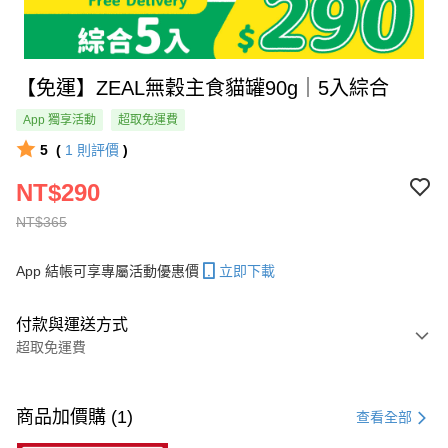
【免運】ZEAL無穀主食貓罐90g｜5入綜合
App 獨享活動
超取免運費
5
(
1
則評價
)
NT$290
NT$365
App 結帳可享專屬活動優惠價
立即下載
付款與運送方式
超取免運費
付款方式
信用卡一次付款
商品加價購 (1)
查看全部