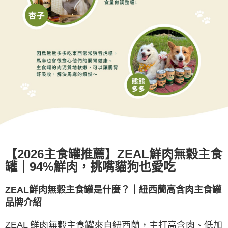
【
2026
主食罐推薦】
ZEAL
鮮肉無穀主食
罐｜
94%
鮮肉，挑嘴貓狗也愛吃
ZEAL
鮮肉無穀主食罐是什麼？｜紐西蘭高含肉主食罐
品牌介紹
ZEAL
鮮肉無穀主食罐來自紐西蘭，主打高含肉、低加