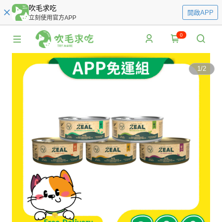
吹毛求吃
開啟APP
立刻使用官方APP
0
1
/
2