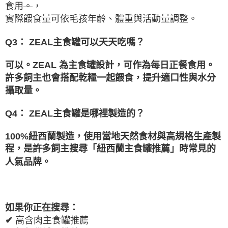
食用
。
，
實際餵食量可依毛孩年齡、體重與活動量調整。
Q3
：
ZEAL
主食罐可以天天吃嗎？
可以。
ZEAL
為主食罐設計，可作為每日正餐食用。
許多飼主也會搭配乾糧一起餵食，提升適口性與水分
攝取量。
Q4
：
ZEAL
主食罐是哪裡製造的？
100%
紐西蘭製造，使用當地天然食材與高規格生產製
程，是許多飼主搜尋「紐西蘭主食罐推薦」時
常見的
人氣品牌。
如果你正在搜尋：
✔
高含肉主食罐推薦