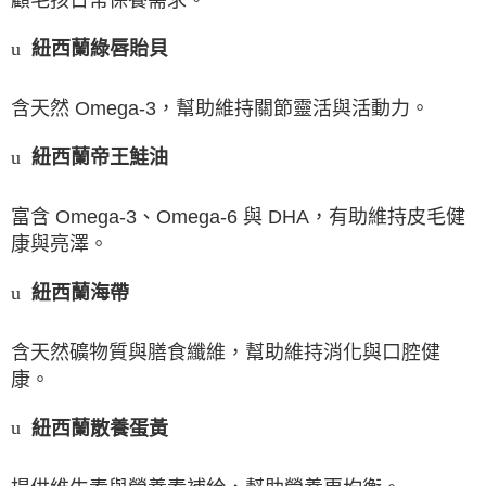
紐西蘭綠唇貽貝
u
含天然
Omega-3
，幫助維持關節靈活與活動力。
紐西蘭帝王鮭油
u
富含
Omega-3
、
Omega-6
與
DHA
，有助維持皮毛健
康與亮澤。
紐西蘭海帶
u
含天然礦物質與膳食纖維，幫助維持消化與口腔健
康。
紐西蘭散養蛋黃
u