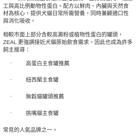
工與高比例動物性蛋白。配方以鮮肉、內臟與天然食
材為核心，提供犬貓日常所需營養，同時兼顧適口性
與消化吸收。
相較市面上部分含較高澱粉或植物性蛋白的罐頭，
ZEAL
更強調接近犬貓原始飲食需求，因此也成為許多
飼主搜尋：
·
高蛋白主食罐推薦
·
紐西蘭主食罐
·
無穀貓罐頭推薦
·
挑嘴貓主食罐
常見的人氣品牌之一。