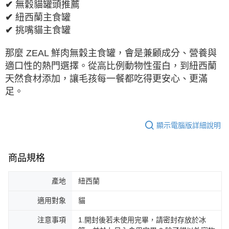
✔
無穀貓罐頭推薦
✔
紐西蘭主食罐
✔
挑嘴貓主食罐
那麼
ZEAL
鮮肉無穀主食罐，會是兼顧成分、營養與
適口性的熱門選擇。從高比例動物性蛋白，到紐西蘭
天然食材添加，讓毛孩每一餐都吃得更安心、更滿
足。
顯示電腦版詳細說明
商品規格
產地
紐西蘭
適用對象
貓
注意事項
1.開封後若未使用完畢，請密封存放於冰