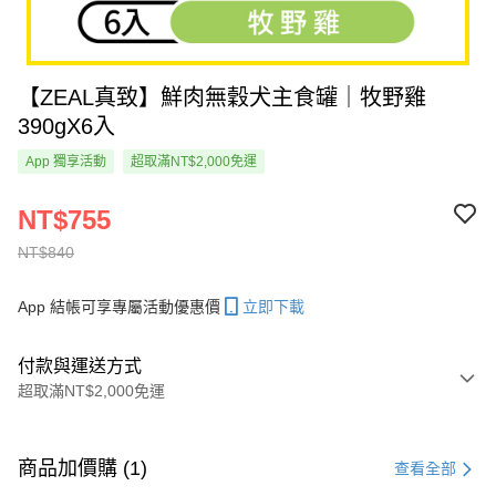
【ZEAL真致】鮮肉無穀犬主食罐｜牧野雞
390gX6入
App 獨享活動
超取滿NT$2,000免運
NT$755
NT$840
App 結帳可享專屬活動優惠價
立即下載
付款與運送方式
超取滿NT$2,000免運
付款方式
信用卡一次付款
商品加價購 (1)
查看全部