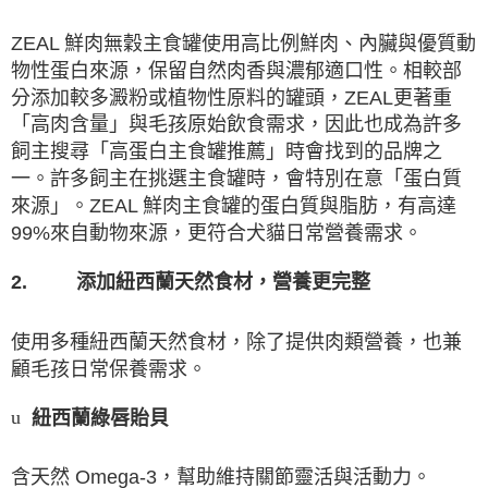
ZEAL
鮮肉無穀主食罐使用高比例鮮肉、內臟與優質動
物性蛋白來源，保留自然肉香與濃郁適口性。相較部
分添加較多澱粉或植物性原料的罐頭，
ZEAL
更著重
「高肉含量」與毛孩原始飲食需求，因此也成為許多
飼主搜尋「高蛋白主食罐推薦」時會找到的品牌之
一。許多飼主在挑選主食罐時，會特別在意「蛋白質
來源」。
ZEAL
鮮肉主食罐的蛋白質與脂肪，有高達
99%
來自動物來源，更符合犬貓日常營養需求。
2.
添加紐西蘭天然食材，營養更完整
使用多種紐西蘭天然食材，除了提供肉類營養，也兼
顧毛孩日常保養需求。
紐西蘭綠唇貽貝
u
含天然
Omega-3
，幫助維持關節靈活與活動力。