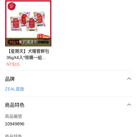
超商取貨付款
LINE Pay
Apple Pay
街口支付
售完補貨中
悠遊付
【星期天】犬糧嘗鮮包
36gX4入*限購一組｜
Google Pay
鱈+鮭+牛+羊（效期
NT$15
2026.11）
全盈+PAY
品牌
AFTEE先享後付
ZEAL真致
相關說明
【關於「AFTEE先享後付」】
ATM付款
AFTEE先享後付是「在收到商品之後才付款」的支付方式。 讓您購物簡單
商品特色
便利好安心！
１．簡單：不需註冊會員、不需綁卡、不需儲值。
運送方式
商品編號
２．便利：只要手機號碼，簡訊認證，即可結帳。
10949896
３．安心：先確認商品／服務後，再付款。
全家取貨付款
每筆NT$80，滿NT$2,000(含以上)免運費
【「AFTEE先享後付」結帳流程】
商品特色