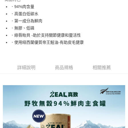
１．於結帳方式選擇「AFTEE先享後付」後，將跳轉至「AFTEE先享後付」
．94%肉含量
付款後全家取貨
結帳頁面，進行簡訊認證並確認金額後，即可完成結帳。
．高蛋白低碳水
２．訂單成立數日內，您將收到繳費通知簡訊。
每筆NT$80，滿NT$2,000(含以上)免運費
３．收到繳費通知簡訊後14天內，點擊此簡訊中的連結，可透過四大超商／
．第一成分為鮮肉
ATM／網路銀行／等多元方式進行付款，方視為交易完成。
7-11取貨付款
．無膠、低磷
※ 請注意：結帳手續完成當下不需立刻繳費，但若您需要取消訂單，請聯絡
每筆NT$80，滿NT$2,000(含以上)免運費
購買商品的店家。未經商家同意取消之訂單仍視為有效，需透過AFTEE先享
．綠唇貽貝 -助於支持關節健康和靈活性
後付繳納相關費用。
．使用紐西蘭優質帝王鮭油-有助皮毛健康
付款後7-11取貨
※ 交易是否成功請以「AFTEE先享後付 」之結帳頁面顯示為準，若有關於
是否繳費成功／繳費後需取消欲退款等相關疑問，請聯繫「AFTEE先享後付
每筆NT$80，滿NT$2,000(含以上)免運費
客戶支援中心」
https://netprotections.freshdesk.com/support/home
一般宅配
【注意事項】
詳細說明
商品規格
相關推薦
１．透過由恩沛科技股份有限公司提供之「AFTEE先享後付」服務完成之交
每筆NT$100，滿NT$2,000(含以上)免運費
易，需依本服務之必要範圍內提供個人資料，並將交易相關給付款項請求債
權轉讓予恩沛科技股份有限公司。
大型貨運
２．關於個人資料處理事宜，請瀏覽以下網址：
每筆NT$300
https://aftee.tw/terms/#terms3
３．未成年的使用者請事先徵得法定代理人或監護人之同意方可使用
宅配-離島
「AFTEE先享後付」，若未經同意申辦者引起之損失，本公司不負相關責
任。
每筆NT$180
４．使用「AFTEE先享後付」時，將依據個別帳號之用戶狀況，依本公司即
時審查核予不同之上限額度；若仍有額度不足之情形，本公司將視審查結果
請求用戶進行身份認證。
５．嚴禁一人註冊多個帳號或使用他人資訊註冊。若發現惡意使用之情形，