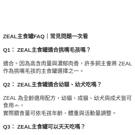
ZEAL
主食罐
FAQ
｜常見問題一次看
Q1
：
ZEAL
主食罐適合挑嘴毛孩嗎？
適合。因為高含肉量與濃郁肉香，許多飼主會將
ZEAL
作為挑嘴毛孩的主食罐選擇之一。
Q2
：
ZEAL
主食罐適合幼貓、幼犬吃嗎？
ZEAL
為全齡適用配方，幼貓、成貓、幼犬與成犬皆可
食用
。
，
實際餵食量可依毛孩年齡、體重與活動量調整。
Q3
：
ZEAL
主食罐可以天天吃嗎？