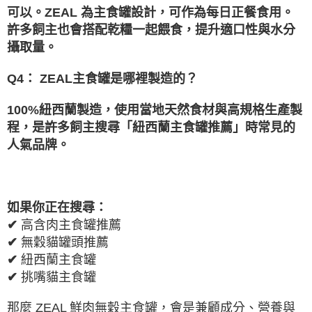
可以。
ZEAL
為主食罐設計，可作為每日正餐食用。
許多飼主也會搭配乾糧一起餵食，提升適口性與水分
攝取量。
Q4
：
ZEAL
主食罐是哪裡製造的？
100%
紐西蘭製造，使用當地天然食材與高規格生產製
程，是許多飼主搜尋「紐西蘭主食罐推薦」時
常見的
人氣品牌。
如果你正在搜尋：
✔
高含肉主食罐推薦
✔
無穀貓罐頭推薦
✔
紐西蘭主食罐
✔
挑嘴貓主食罐
那麼
ZEAL
鮮肉無穀主食罐，會是兼顧成分、營養與