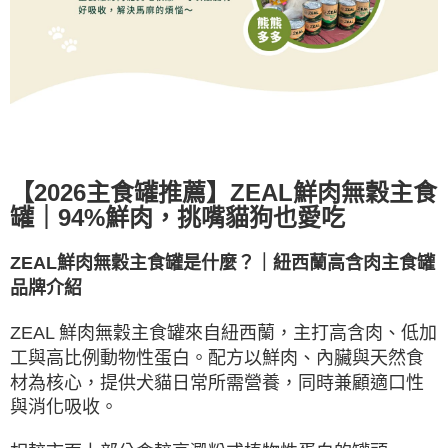
【
2026
主食罐推薦】
ZEAL
鮮肉無穀主食
罐｜
94%
鮮肉，挑嘴貓狗也愛吃
ZEAL
鮮肉無穀主食罐是什麼？｜紐西蘭高含肉主食罐
品牌介紹
ZEAL
鮮肉無穀主食罐來自紐西蘭，主打高含肉、低加
工與高比例動物性蛋白。配方以鮮肉、內臟與天然食
材為核心，提供犬貓日常所需營養，同時兼顧適口性
與消化吸收。