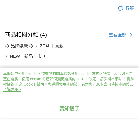
客服
商品相關分類 (4)
查看全部
❖ 品牌總覽 ❖
ZEAL｜真致
✦ NEW！新品上市 ✦
本網站中使用 cookie，欲查詢有關本網站使用 cookie 方式之詳情，及若您不希
望在電腦上使用 cookie 時應如何變更電腦的 cookie 設定，請參閱本網站「
隱私
評價
權條款
」之 Cookie 聲明。您繼續使用本網站即表示您同意本公司得按本網站使
喜歡這個商品嗎？購買後給他一個好評吧
用條款之 Cookie 聲明使用 cookie。
了解更多 >
本分類熱銷
全站排行
我知道了
熱門標籤