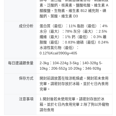
素、泛酸鈣、核黃素、鹽酸吡酸、維生素 A
醋酸鹽、生物素、維生素 B12 補充劑、碘
酸鈣、葉酸、維生素 D3
成分分析
蛋白質（最低）：11% 脂肪（最低）：4%
水分（最大）：78% 灰分（最大）：2.5%
纖維（最大）：1％ 鈣（最低）：0.3% 離
胺酸（最低）：0.83% 總磷（最低）0.24%
水溶性氯化物（最低）：
0.12％Kcal/3900g=405
每日建議餵食量
2-3kg：104-224g 3-5kg：140-328g 5-
10kg：206-552g 10-20kg：346-928g
保存方式
開封前請放置在陰涼乾燥處，開封若未食用
完畢，請密封存放於冰箱，並於七日內食用
完畢。
注意事項
1.開封後若未使用完畢，請密封存放於冰
箱，並於七日內食用完畢 2.除了狗以外寵物
請勿食用