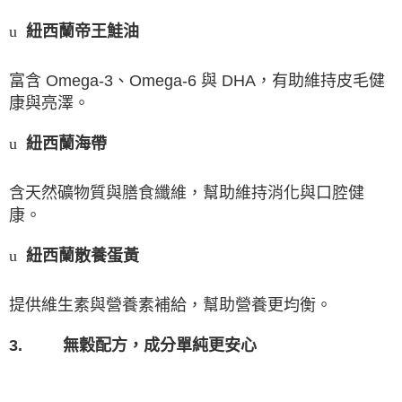
紐西蘭帝王鮭油
u
富含
Omega-3
、
Omega-6
與
DHA
，有助維持皮毛健
康與亮澤。
紐西蘭海帶
u
含天然礦物質與膳食纖維，幫助維持消化與口腔健
康。
紐西蘭散養蛋黃
u
提供維生素與營養素補給，幫助營養更均衡。
3.
無穀配方，成分單純更安心