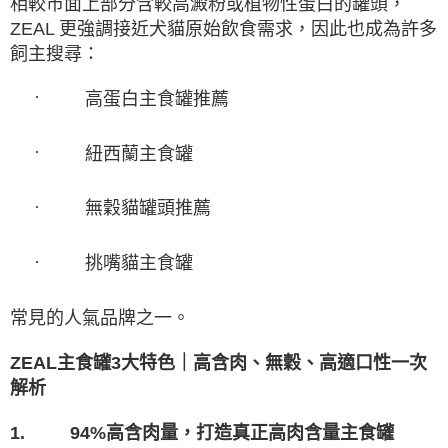
相較市面上部分含較高澱粉或植物性蛋白的罐頭，
ZEAL
更強調接近犬貓原始飲食需求，因此也成為許多
飼主搜尋：
·
高蛋白主食罐推薦
·
紐西蘭主食罐
·
無穀貓罐頭推薦
·
挑嘴貓主食罐
常見的人氣品牌之一。
ZEAL
主食罐3
大特色｜高含肉、無穀、高適口性一次
解析
94%
1.
高含肉量，打造真正高肉含量主食罐