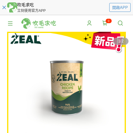
吹毛求吃
開啟APP
立刻使用官方APP
0
1
/
2