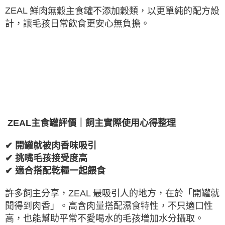
ZEAL
鮮肉無穀主食罐不添加穀類，以更單純的配方設
計，讓毛孩日常飲食更安心無負擔。
ZEAL
主食罐評價｜飼主實際使用心得整理
✔
開罐就被肉香味吸引
✔
挑嘴毛孩接受度高
✔
適合搭配乾糧一起餵食
許多飼主分享，
ZEAL
最吸引人的地方，在於「開罐就
聞得到肉香」。高含肉量搭配濕食特性，不只適口性
高，也能幫助平常不愛喝水的毛孩增加水分攝取。