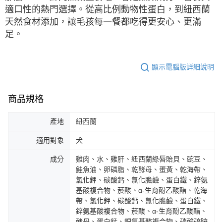
適口性的熱門選擇。從高比例動物性蛋白，到紐西蘭
天然食材添加，讓毛孩每一餐都吃得更安心、更滿
足。
顯示電腦版詳細說明
商品規格
產地
紐西蘭
適用對象
犬
成分
雞肉、水、雞肝、紐西蘭綠唇貽貝、豌豆、
鮭魚油、卵磷脂、乾酵母、蛋黃、乾海帶、
氯化鉀、碳酸鈣、氯化膽鹼、蛋白鐵、鋅氨
基酸複合物、菸酸、α-生育酚乙酸酯、乾海
帶、氯化鉀、碳酸鈣、氯化膽鹼、蛋白鐵、
鋅氨基酸複合物、菸酸、α-生育酚乙酸酯、
酵母、蛋白錳、銅氨基酸複合物、硝酸硫胺