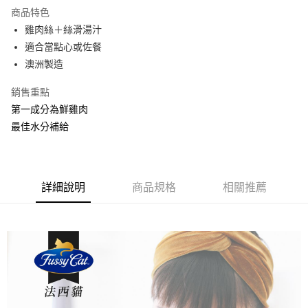
每筆NT$80，滿NT$2,000(含以上)免運費
【「AFTEE先享後付」結帳流程】
商品特色
１．於結帳方式選擇「AFTEE先享後付」後，將跳轉至「AFTEE先享後付」
雞肉絲＋絲滑湯汁
付款後全家取貨
結帳頁面，進行簡訊認證並確認金額後，即可完成結帳。
適合當點心或佐餐
２．訂單成立數日內，您將收到繳費通知簡訊。
每筆NT$80，滿NT$2,000(含以上)免運費
３．收到繳費通知簡訊後14天內，點擊此簡訊中的連結，可透過四大超商／
澳洲製造
ATM／網路銀行／等多元方式進行付款，方視為交易完成。
7-11取貨付款
※ 請注意：結帳手續完成當下不需立刻繳費，但若您需要取消訂單，請聯絡
銷售重點
每筆NT$80，滿NT$2,000(含以上)免運費
購買商品的店家。未經商家同意取消之訂單仍視為有效，需透過AFTEE先享
後付繳納相關費用。
第一成分為鮮雞肉
付款後7-11取貨
※ 交易是否成功請以「AFTEE先享後付 」之結帳頁面顯示為準，若有關於
最佳水分補給
是否繳費成功／繳費後需取消欲退款等相關疑問，請聯繫「AFTEE先享後付
每筆NT$80，滿NT$2,000(含以上)免運費
客戶支援中心」
https://netprotections.freshdesk.com/support/home
一般宅配
【注意事項】
１．透過由恩沛科技股份有限公司提供之「AFTEE先享後付」服務完成之交
每筆NT$100，滿NT$2,000(含以上)免運費
詳細說明
商品規格
相關推薦
易，需依本服務之必要範圍內提供個人資料，並將交易相關給付款項請求債
權轉讓予恩沛科技股份有限公司。
大型貨運
２．關於個人資料處理事宜，請瀏覽以下網址：
每筆NT$300
https://aftee.tw/terms/#terms3
３．未成年的使用者請事先徵得法定代理人或監護人之同意方可使用
宅配-離島
「AFTEE先享後付」，若未經同意申辦者引起之損失，本公司不負相關責
任。
每筆NT$180
４．使用「AFTEE先享後付」時，將依據個別帳號之用戶狀況，依本公司即
時審查核予不同之上限額度；若仍有額度不足之情形，本公司將視審查結果
請求用戶進行身份認證。