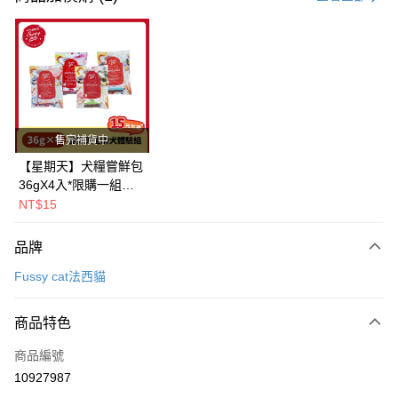
超商取貨付款
LINE Pay
Apple Pay
街口支付
售完補貨中
悠遊付
【星期天】犬糧嘗鮮包
36gX4入*限購一組｜
Google Pay
鱈+鮭+牛+羊（效期
NT$15
2026.11）
全盈+PAY
品牌
AFTEE先享後付
Fussy cat法西貓
相關說明
【關於「AFTEE先享後付」】
ATM付款
AFTEE先享後付是「在收到商品之後才付款」的支付方式。 讓您購物簡單
商品特色
便利好安心！
１．簡單：不需註冊會員、不需綁卡、不需儲值。
運送方式
商品編號
２．便利：只要手機號碼，簡訊認證，即可結帳。
10927987
３．安心：先確認商品／服務後，再付款。
全家取貨付款