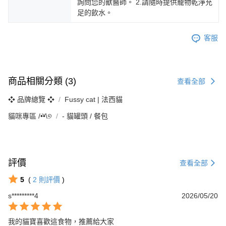
詢問您的獸醫師。 2.請隨時提供寵物乾淨充
足的飲水。
客服
商品相關分類 (3)
查看全部
❖ 品牌總覽 ❖
Fussy cat | 法西貓
貓咪專區 /•᷅‎‎•᷄\୭
‐ 貓罐頭 / 餐包
評價
查看全部
5
(
2
則評價
)
s*********4
2026/05/20
我的貓寶喜歡這食物，推薦給大家