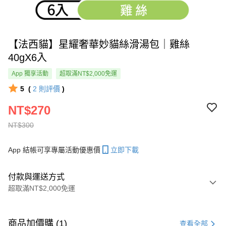
【法西貓】星耀奢華妙貓絲滑湯包｜雞絲
40gX6入
App 獨享活動
超取滿NT$2,000免運
5
(
2
則評價
)
NT$270
NT$300
App 結帳可享專屬活動優惠價
立即下載
付款與運送方式
超取滿NT$2,000免運
付款方式
信用卡一次付款
商品加價購 (1)
查看全部