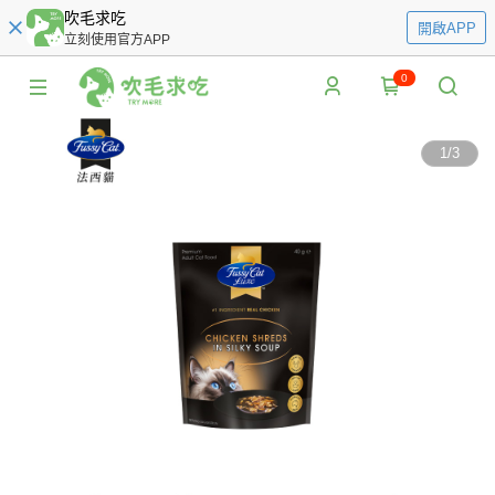
吹毛求吃
開啟APP
立刻使用官方APP
0
1
/
3