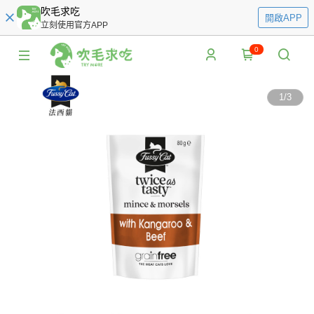
吹毛求吃
開啟APP
立刻使用官方APP
0
1
/
3