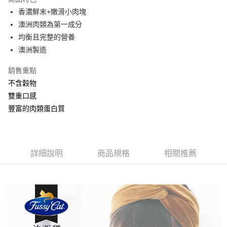
１．於結帳方式選擇「AFTEE先享後付」後，將跳轉至「AFTEE先享後付」
香濃鮮末+嫩滑小肉塊
付款後全家取貨
結帳頁面，進行簡訊認證並確認金額後，即可完成結帳。
澳洲肉類為第一成分
２．訂單成立數日內，您將收到繳費通知簡訊。
每筆NT$80，滿NT$2,000(含以上)免運費
３．收到繳費通知簡訊後14天內，點擊此簡訊中的連結，可透過四大超商／
均衡且完整的營養
ATM／網路銀行／等多元方式進行付款，方視為交易完成。
7-11取貨付款
澳洲製造
※ 請注意：結帳手續完成當下不需立刻繳費，但若您需要取消訂單，請聯絡
每筆NT$80，滿NT$2,000(含以上)免運費
購買商品的店家。未經商家同意取消之訂單仍視為有效，需透過AFTEE先享
後付繳納相關費用。
銷售重點
付款後7-11取貨
※ 交易是否成功請以「AFTEE先享後付 」之結帳頁面顯示為準，若有關於
不含穀物
是否繳費成功／繳費後需取消欲退款等相關疑問，請聯繫「AFTEE先享後付
每筆NT$80，滿NT$2,000(含以上)免運費
雙重口感
客戶支援中心」
https://netprotections.freshdesk.com/support/home
豐富的肉類蛋白質
一般宅配
【注意事項】
１．透過由恩沛科技股份有限公司提供之「AFTEE先享後付」服務完成之交
每筆NT$100，滿NT$2,000(含以上)免運費
易，需依本服務之必要範圍內提供個人資料，並將交易相關給付款項請求債
權轉讓予恩沛科技股份有限公司。
大型貨運
２．關於個人資料處理事宜，請瀏覽以下網址：
詳細說明
商品規格
相關推薦
每筆NT$300
https://aftee.tw/terms/#terms3
３．未成年的使用者請事先徵得法定代理人或監護人之同意方可使用
宅配-離島
「AFTEE先享後付」，若未經同意申辦者引起之損失，本公司不負相關責
任。
每筆NT$180
４．使用「AFTEE先享後付」時，將依據個別帳號之用戶狀況，依本公司即
時審查核予不同之上限額度；若仍有額度不足之情形，本公司將視審查結果
請求用戶進行身份認證。
５．嚴禁一人註冊多個帳號或使用他人資訊註冊。若發現惡意使用之情形，