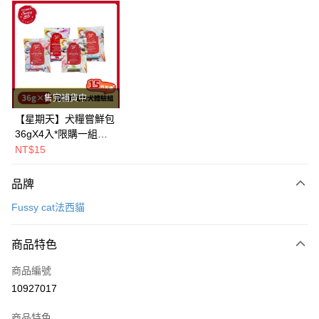
超商取貨付款
LINE Pay
Apple Pay
街口支付
售完補貨中
悠遊付
【星期天】犬糧嘗鮮包
36gX4入*限購一組｜
Google Pay
鱈+鮭+牛+羊（效期
NT$15
2026.11）
全盈+PAY
品牌
AFTEE先享後付
Fussy cat法西貓
相關說明
【關於「AFTEE先享後付」】
ATM付款
AFTEE先享後付是「在收到商品之後才付款」的支付方式。 讓您購物簡單
商品特色
便利好安心！
１．簡單：不需註冊會員、不需綁卡、不需儲值。
運送方式
商品編號
２．便利：只要手機號碼，簡訊認證，即可結帳。
10927017
３．安心：先確認商品／服務後，再付款。
全家取貨付款
每筆NT$80，滿NT$2,000(含以上)免運費
【「AFTEE先享後付」結帳流程】
商品特色