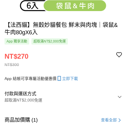
【法西貓】無穀妙貓餐包 鮮末與肉塊｜袋鼠&
牛肉80gX6入
App 獨享活動
超取滿NT$2,000免運
NT$270
NT$300
App 結帳可享專屬活動優惠價
立即下載
付款與運送方式
超取滿NT$2,000免運
付款方式
信用卡一次付款
商品加價購 (1)
查看全部