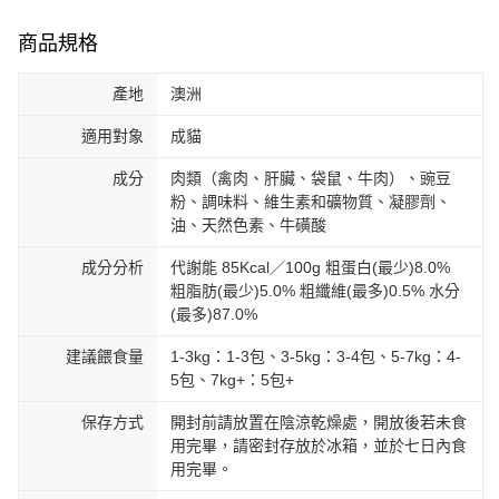
商品規格
產地
澳洲
適用對象
成貓
成分
肉類（禽肉、肝臟、袋鼠、牛肉）、豌豆
粉、調味料、維生素和礦物質、凝膠劑、
油、天然色素、牛磺酸
成分分析
代謝能 85Kcal／100g 粗蛋白(最少)8.0%
粗脂肪(最少)5.0% 粗纖維(最多)0.5% 水分
(最多)87.0%
建議餵食量
1-3kg：1-3包、3-5kg：3-4包、5-7kg：4-
5包、7kg+：5包+
保存方式
開封前請放置在陰涼乾燥處，開放後若未食
用完畢，請密封存放於冰箱，並於七日內食
用完畢。