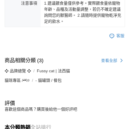
注意事項
1.建議餵食量僅供參考。實際餵食量依寵物
年齡、品種及活動量調整，若仍不確定建議
詢問您的獸醫師。 2.請隨時提供寵物乾淨充
足的飲水。
客服
商品相關分類 (3)
查看全部
❖ 品牌總覽 ❖
Fussy cat | 法西貓
貓咪專區 /•᷅‎‎•᷄\୭
‐ 貓罐頭 / 餐包
評價
喜歡這個商品嗎？購買後給他一個好評吧
本分類熱銷
全站排行