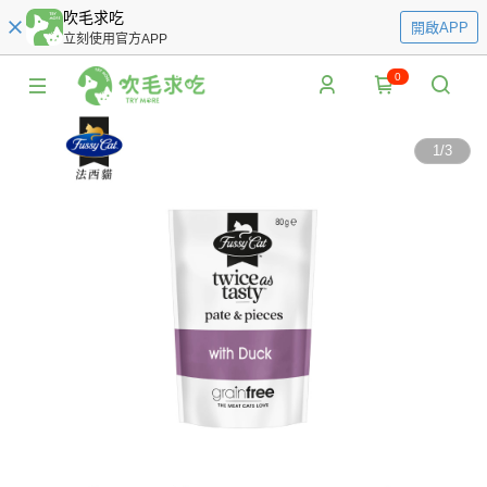
吹毛求吃
開啟APP
立刻使用官方APP
0
1
/
3