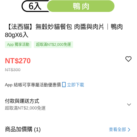
【法西貓】無穀妙貓餐包 肉醬與肉片｜鴨肉
80gX6入
App 獨享活動
超取滿NT$2,000免運
NT$270
NT$300
App 結帳可享專屬活動優惠價
立即下載
付款與運送方式
超取滿NT$2,000免運
付款方式
信用卡一次付款
商品加價購 (1)
查看全部