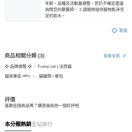
年齡、品種及活動量調整，若仍不確定建議
詢問您的獸醫師。 2.請隨時提供寵物乾淨充
足的飲水。
客服
商品相關分類 (3)
查看全部
❖ 品牌總覽 ❖
Fussy cat | 法西貓
貓咪專區 /•᷅‎‎•᷄\୭
‐ 貓罐頭 / 餐包
評價
喜歡這個商品嗎？購買後給他一個好評吧
本分類熱銷
全站排行