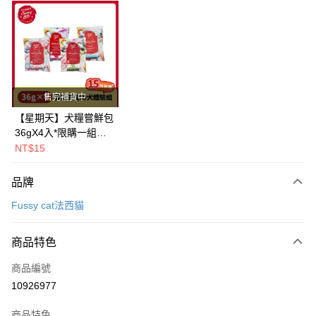
超商取貨付款
LINE Pay
Apple Pay
街口支付
售完補貨中
悠遊付
【星期天】犬糧嘗鮮包
36gX4入*限購一組｜
Google Pay
鱈+鮭+牛+羊（效期
NT$15
2026.11）
全盈+PAY
品牌
AFTEE先享後付
Fussy cat法西貓
相關說明
【關於「AFTEE先享後付」】
ATM付款
AFTEE先享後付是「在收到商品之後才付款」的支付方式。 讓您購物簡單
商品特色
便利好安心！
１．簡單：不需註冊會員、不需綁卡、不需儲值。
運送方式
商品編號
２．便利：只要手機號碼，簡訊認證，即可結帳。
10926977
３．安心：先確認商品／服務後，再付款。
全家取貨付款
每筆NT$80，滿NT$2,000(含以上)免運費
【「AFTEE先享後付」結帳流程】
商品特色