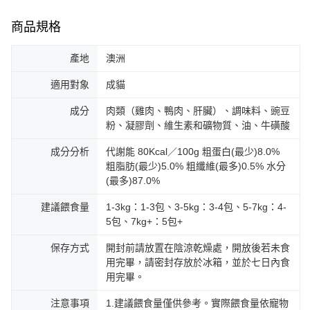
商品規格
產地
澳洲
適用對象
成貓
成分
肉類（雞肉、鴨肉、肝臟）、調味料、豌豆
粉、凝膠劑、維生素和礦物質、油、牛磺酸
成分分析
代謝能 80Kcal／100g 粗蛋白(最少)8.0%
粗脂肪(最少)5.0% 粗纖維(最多)0.5% 水分
(最多)87.0%
建議餵食量
1-3kg：1-3包、3-5kg：3-4包、5-7kg：4-
5包、7kg+：5包+
保存方式
開封前請放置在陰涼乾燥處，開放後若未食
用完畢，請密封存放於冰箱，並於七日內食
用完畢。
注意事項
1.建議餵食量僅供參考。實際餵食量依寵物