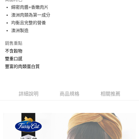
１．於結帳方式選擇「AFTEE先享後付」後，將跳轉至「AFTEE先享後付」
綿密肉醬+香嫩肉片
付款後全家取貨
結帳頁面，進行簡訊認證並確認金額後，即可完成結帳。
澳洲肉類為第一成分
２．訂單成立數日內，您將收到繳費通知簡訊。
每筆NT$80，滿NT$2,000(含以上)免運費
３．收到繳費通知簡訊後14天內，點擊此簡訊中的連結，可透過四大超商／
均衡且完整的營養
ATM／網路銀行／等多元方式進行付款，方視為交易完成。
7-11取貨付款
澳洲製造
※ 請注意：結帳手續完成當下不需立刻繳費，但若您需要取消訂單，請聯絡
每筆NT$80，滿NT$2,000(含以上)免運費
購買商品的店家。未經商家同意取消之訂單仍視為有效，需透過AFTEE先享
後付繳納相關費用。
銷售重點
付款後7-11取貨
※ 交易是否成功請以「AFTEE先享後付 」之結帳頁面顯示為準，若有關於
不含穀物
是否繳費成功／繳費後需取消欲退款等相關疑問，請聯繫「AFTEE先享後付
每筆NT$80，滿NT$2,000(含以上)免運費
雙重口感
客戶支援中心」
https://netprotections.freshdesk.com/support/home
豐富的肉類蛋白質
一般宅配
【注意事項】
１．透過由恩沛科技股份有限公司提供之「AFTEE先享後付」服務完成之交
每筆NT$100，滿NT$2,000(含以上)免運費
易，需依本服務之必要範圍內提供個人資料，並將交易相關給付款項請求債
權轉讓予恩沛科技股份有限公司。
大型貨運
２．關於個人資料處理事宜，請瀏覽以下網址：
詳細說明
商品規格
相關推薦
每筆NT$300
https://aftee.tw/terms/#terms3
３．未成年的使用者請事先徵得法定代理人或監護人之同意方可使用
宅配-離島
「AFTEE先享後付」，若未經同意申辦者引起之損失，本公司不負相關責
任。
每筆NT$180
４．使用「AFTEE先享後付」時，將依據個別帳號之用戶狀況，依本公司即
時審查核予不同之上限額度；若仍有額度不足之情形，本公司將視審查結果
請求用戶進行身份認證。
５．嚴禁一人註冊多個帳號或使用他人資訊註冊。若發現惡意使用之情形，