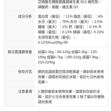
亞硒酸生糖胺基酸類維生素 B12 補充劑、
碘酸鈣、葉酸、維生素 D3
成分分析
蛋白質（最低）：11% 脂肪（最低）：4%
水分（最大）：78% 灰分（最大）：2.5%
纖維（最大）：1％ 鈣（最低）：0.3% 牛
磺酸（最低）：0.13% 總磷（最低）0.24%
水溶性氯化物（最低）：
0.12％Kcal/90g=95
每日建議餵食量
幼貓1-2kg：60-120g 幼貓2-3kg：120-
180g 成貓6-7kg：180-210g 成貓7-8kg：
210-2240g
保存方式
開封前請放置在陰涼乾燥處，開封若未食用
完畢，請密封存放於冰箱，並於七日內食用
完畢。
注意事項
1.開封後若未使用完畢，請密封存放於冰
箱，並於七日內食用完畢 2.除了貓以外寵物
請勿食用