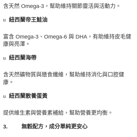
含天然
Omega-3
，幫助維持關節靈活與活動力。
紐西蘭帝王鮭油
u
富含
Omega-3
、
Omega-6
與
DHA
，有助維持皮毛健
康與亮澤。
紐西蘭海帶
u
含天然礦物質與膳食纖維，幫助維持消化與口腔健
康。
紐西蘭散養蛋黃
u
提供維生素與營養素補給，幫助營養更均衡。
3.
無穀配方，成分單純更安心