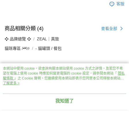
客服
商品相關分類 (4)
查看全部
❖ 品牌總覽 ❖
ZEAL｜真致
貓咪專區 /•᷅‎‎•᷄\୭
‐ 貓罐頭 / 餐包
本網站中使用 cookie，欲查詢有關本網站使用 cookie 方式之詳情，及若您不希
望在電腦上使用 cookie 時應如何變更電腦的 cookie 設定，請參閱本網站「
隱私
評價
查看全部
權條款
」之 Cookie 聲明。您繼續使用本網站即表示您同意本公司得按本網站使
用條款之 Cookie 聲明使用 cookie。
了解更多 >
5
(
3
則評價
)
f******5
2026/03/11
我知道了
a0903030922
2025/10/27