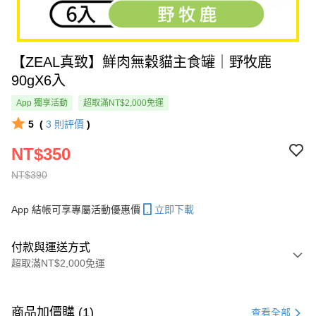
【ZEAL真致】鮮肉無穀貓主食罐｜野牧鹿
90gX6入
App 獨享活動
超取滿NT$2,000免運
5
(
3
則評價
)
NT$350
NT$390
App 結帳可享專屬活動優惠價
立即下載
付款與運送方式
超取滿NT$2,000免運
付款方式
信用卡一次付款
商品加價購 (1)
查看全部