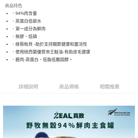
每筆NT$80，滿NT$2,000(含以上)免運費
【「AFTEE先享後付」結帳流程】
商品特色
１．於結帳方式選擇「AFTEE先享後付」後，將跳轉至「AFTEE先享後付」
．94%肉含量
付款後全家取貨
結帳頁面，進行簡訊認證並確認金額後，即可完成結帳。
．高蛋白低碳水
２．訂單成立數日內，您將收到繳費通知簡訊。
每筆NT$80，滿NT$2,000(含以上)免運費
３．收到繳費通知簡訊後14天內，點擊此簡訊中的連結，可透過四大超商／
．第一成分為鮮肉
ATM／網路銀行／等多元方式進行付款，方視為交易完成。
7-11取貨付款
．無膠、低磷
※ 請注意：結帳手續完成當下不需立刻繳費，但若您需要取消訂單，請聯絡
每筆NT$80，滿NT$2,000(含以上)免運費
購買商品的店家。未經商家同意取消之訂單仍視為有效，需透過AFTEE先享
．綠唇貽貝 -助於支持關節健康和靈活性
後付繳納相關費用。
．使用紐西蘭優質帝王鮭油-有助皮毛健康
付款後7-11取貨
※ 交易是否成功請以「AFTEE先享後付 」之結帳頁面顯示為準，若有關於
．鹿肉-高蛋白、低脂低膽固醇。
是否繳費成功／繳費後需取消欲退款等相關疑問，請聯繫「AFTEE先享後付
每筆NT$80，滿NT$2,000(含以上)免運費
客戶支援中心」
https://netprotections.freshdesk.com/support/home
一般宅配
【注意事項】
１．透過由恩沛科技股份有限公司提供之「AFTEE先享後付」服務完成之交
每筆NT$100，滿NT$2,000(含以上)免運費
詳細說明
商品規格
相關推薦
易，需依本服務之必要範圍內提供個人資料，並將交易相關給付款項請求債
權轉讓予恩沛科技股份有限公司。
大型貨運
２．關於個人資料處理事宜，請瀏覽以下網址：
每筆NT$300
https://aftee.tw/terms/#terms3
３．未成年的使用者請事先徵得法定代理人或監護人之同意方可使用
宅配-離島
「AFTEE先享後付」，若未經同意申辦者引起之損失，本公司不負相關責
任。
每筆NT$180
４．使用「AFTEE先享後付」時，將依據個別帳號之用戶狀況，依本公司即
時審查核予不同之上限額度；若仍有額度不足之情形，本公司將視審查結果
請求用戶進行身份認證。