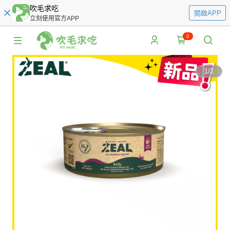
吹毛求吃
開啟APP
立刻使用官方APP
0
1
/
2