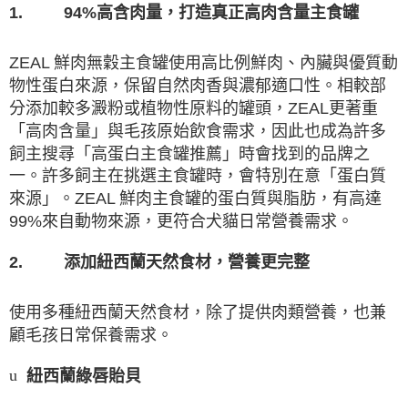
94%
1.
高含肉量，打造真正高肉含量主食罐
ZEAL
鮮肉無穀主食罐使用高比例鮮肉、內臟與優質動
物性蛋白來源，保留自然肉香與濃郁適口性。相較部
分添加較多澱粉或植物性原料的罐頭，
ZEAL
更著重
「高肉含量」與毛孩原始飲食需求，因此也成為許多
飼主搜尋「高蛋白主食罐推薦」時會找到的品牌之
一。許多飼主在挑選主食罐時，會特別在意「蛋白質
來源」。
ZEAL
鮮肉主食罐的蛋白質與脂肪，有高達
99%
來自動物來源，更符合犬貓日常營養需求。
2.
添加紐西蘭天然食材，營養更完整
使用多種紐西蘭天然食材，除了提供肉類營養，也兼
顧毛孩日常保養需求。
紐西蘭綠唇貽貝
u