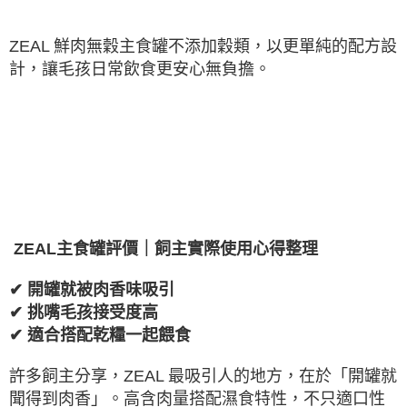
ZEAL
鮮肉無穀主食罐不添加穀類，以更單純的配方設
計，讓毛孩日常飲食更安心無負擔。
ZEAL
主食罐評價｜飼主實際使用心得整理
✔
開罐就被肉香味吸引
✔
挑嘴毛孩接受度高
✔
適合搭配乾糧一起餵食
許多飼主分享，
ZEAL
最吸引人的地方，在於「開罐就
聞得到肉香」。高含肉量搭配濕食特性，不只適口性