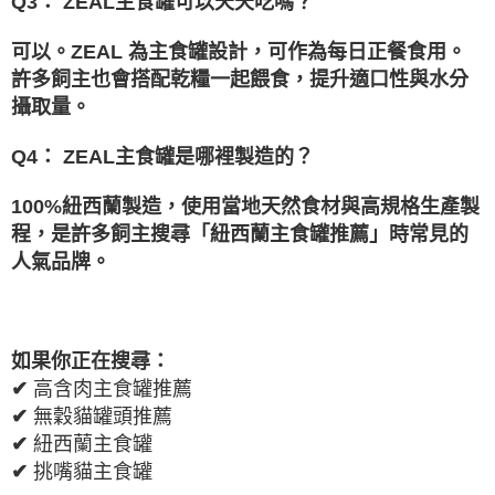
Q3
：
ZEAL
主食罐可以天天吃嗎？
可以。
ZEAL
為主食罐設計，可作為每日正餐食用。
許多飼主也會搭配乾糧一起餵食，提升適口性與水分
攝取量。
Q4
：
ZEAL
主食罐是哪裡製造的？
100%
紐西蘭製造，使用當地天然食材與高規格生產製
程，是許多飼主搜尋「紐西蘭主食罐推薦」時
常見的
人氣品牌。
如果你正在搜尋：
✔
高含肉主食罐推薦
✔
無穀貓罐頭推薦
✔
紐西蘭主食罐
✔
挑嘴貓主食罐