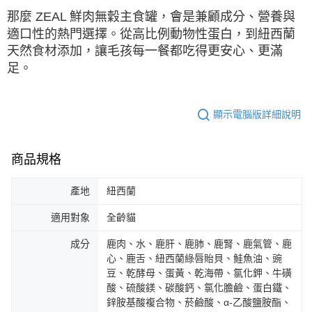
那麼
ZEAL
鮮肉無穀主食罐，會是兼顧成分、營養與
適口性的熱門選擇。從高比例動物性蛋白，到紐西蘭
天然食材添加，讓毛孩每一餐都吃得更安心、更滿
足。
顯示電腦版詳細說明
商品規格
產地
紐西蘭
適用對象
全齡貓
成分
鹿肉、水、鹿肝、鹿肺、鹿腎、鹿氣管、鹿
心、鹿舌、紐西蘭綠唇貽貝、鮭魚油、豌
豆、乾酵母、蛋黃、乾海帶、氯化鉀、牛磺
酸、硫酸鎂、碳酸鈣、氯化膽鹼、蛋白鐵、
鋅胺基酸複合物、菸鹼酸、α-乙酸鹽胺酯、