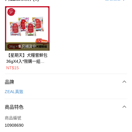
超商取貨付款
LINE Pay
Apple Pay
街口支付
售完補貨中
悠遊付
【星期天】犬糧嘗鮮包
36gX4入*限購一組｜
Google Pay
鱈+鮭+牛+羊（效期
NT$15
2026.11）
全盈+PAY
品牌
AFTEE先享後付
ZEAL真致
相關說明
【關於「AFTEE先享後付」】
ATM付款
AFTEE先享後付是「在收到商品之後才付款」的支付方式。 讓您購物簡單
商品特色
便利好安心！
１．簡單：不需註冊會員、不需綁卡、不需儲值。
運送方式
商品編號
２．便利：只要手機號碼，簡訊認證，即可結帳。
10908690
３．安心：先確認商品／服務後，再付款。
全家取貨付款