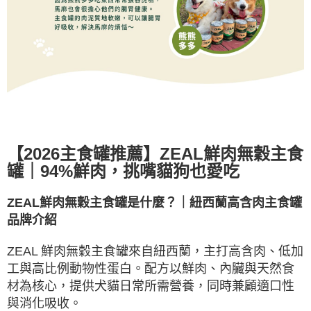
【
2026
主食罐推薦】
ZEAL
鮮肉無穀主食
罐｜
94%
鮮肉，挑嘴貓狗也愛吃
ZEAL
鮮肉無穀主食罐是什麼？｜紐西蘭高含肉主食罐
品牌介紹
ZEAL
鮮肉無穀主食罐來自紐西蘭，主打高含肉、低加
工與高比例動物性蛋白。配方以鮮肉、內臟與天然食
材為核心，提供犬貓日常所需營養，同時兼顧適口性
與消化吸收。