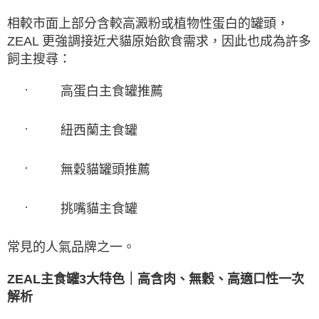
相較市面上部分含較高澱粉或植物性蛋白的罐頭，
ZEAL
更強調接近犬貓原始飲食需求，因此也成為許多
飼主搜尋：
·
高蛋白主食罐推薦
·
紐西蘭主食罐
·
無穀貓罐頭推薦
·
挑嘴貓主食罐
常見的人氣品牌之一。
ZEAL
主食罐3
大特色｜高含肉、無穀、高適口性一次
解析